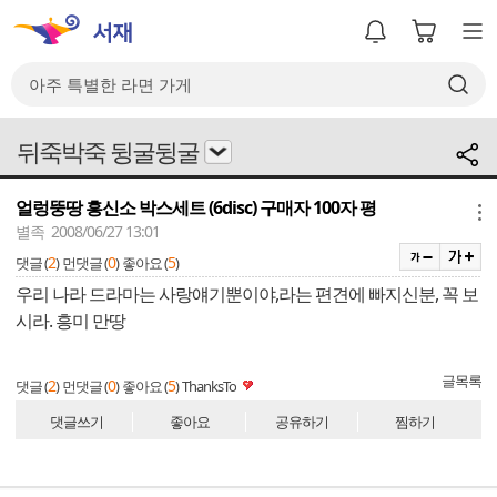
뒤죽박죽 뒹굴뒹굴
얼렁뚱땅 흥신소 박스세트 (6disc) 구매자 100자 평
메뉴
별족 2008/06/27 13:01
2
0
5
댓글 (
)
먼댓글 (
)
좋아요 (
)
우리 나라 드라마는 사랑얘기뿐이야,라는 편견에 빠지신분, 꼭 보
시라. 흥미 만땅
글목록
2
0
5
댓글 (
)
먼댓글 (
)
좋아요 (
)
ThanksTo
댓글쓰기
좋아요
공유하기
찜하기