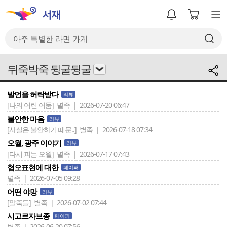
뒤죽박죽 뒹굴뒹굴
발언을 허락받다
리뷰
[나의 어린 어둠]
별족 | 2026-07-20 06:47
불안한 마음
리뷰
[사실은 불안하기 때문..]
별족 | 2026-07-18 07:34
오월, 광주 이야기
리뷰
[다시 피는 오월]
별족 | 2026-07-17 07:43
혐오표현에 대한
페이퍼
별족 | 2026-07-05 09:28
어떤 야망
리뷰
[말뚝들]
별족 | 2026-07-02 07:44
시고르자브종
페이퍼
별족 | 2026-06-20 07:56