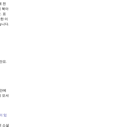
에 전
의 북아
. 표
한 이
습니다.
만요.
 안에
이 모셔
이 있
던 소설