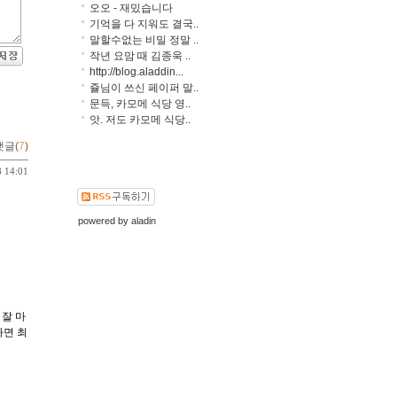
오오 - 재밌습니다
기억을 다 지워도 결국..
말할수없는 비밀 정말 ..
작년 요맘 때 김종욱 ..
http://blog.aladdin...
쥴님이 쓰신 페이퍼 말..
문득, 카모메 식당 영..
앗. 저도 카모메 식당..
댓글(
7
)
8 14:01
powered by
aladin
 잘 마
하면 최