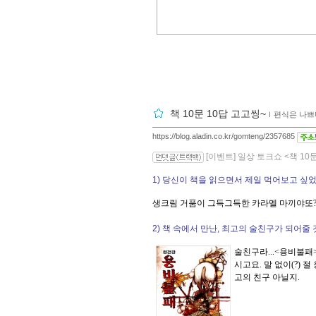
책 10문 10답 고고씽~
ｌ
편식은 나쁘
https://blog.aladin.co.kr/gomteng/2357685
[이벤트] 일상 토크쇼 <책 10문
1) 당신이 책을 읽으면서 제일 먹어보고 싶
생크림 거품이 그득그득한 카라멜 마끼야또?
2) 책 속에서 만난, 최고의 술친구가 되어줄
술친구라...<용비불패
시고요. 말 없이(?) 
고의 친구 아닐지.