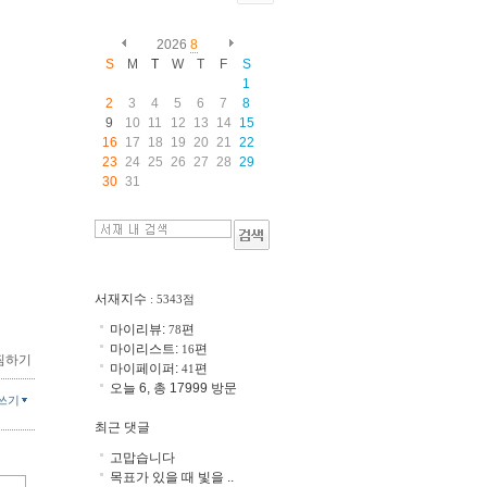
2026
8
S
M
T
W
T
F
S
1
2
3
4
5
6
7
8
9
10
11
12
13
14
15
16
17
18
19
20
21
22
23
24
25
26
27
28
29
30
31
서재지수
: 5343점
마이리뷰:
편
78
마이리스트:
편
16
찜하기
마이페이퍼:
편
41
오늘 6, 총 17999 방문
쓰기
최근 댓글
고맙습니다
목표가 있을 때 빛을 ..