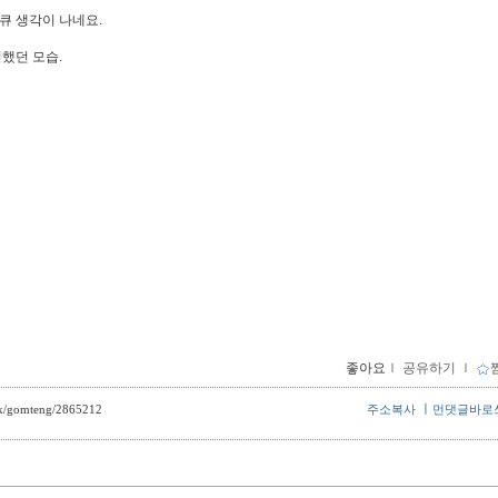
다큐 생각이 나네요.
서했던 모습.
좋아요
ｌ
공유하기
ｌ
ㅣ
ack/gomteng/2865212
주소복사
먼댓글바로