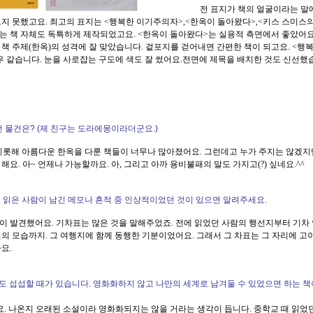
............................
전 표지가 책의 얼굴이라는 말
지 못했고요. 최고의 표지는 <행복한 이기주의자>,<한옥이 돌아왔다>,<키스 스미스
>는 책 자체도 독특하게 제작되었고요. <한옥이 돌아왔다>는 실용적 측면에서 좋았어요
책 주제(한옥)의 성격에 잘 맞았습니다. 겉포지를 걷어내면 간편한 책이 되고요. <행복
 같습니다. 눈을 사로잡는 구도에 색도 잘 썼어요.전면에 제목을 배치한 것도 신선했
..............................................
던 물건은? (제 친구는 도라에몽이라더군요.)
비롯해 아름다운 한옥을 다룬 책들이 너무나 많아졌어요. 그런데고 누가 주지는 않겠지
요. 아~ 언제나 가능할까요. 아, 그리고 아까 용비불패의 말도 가지고(?) 싶네요.^^
에 읽은 사람이 남긴 메모나 흔적 중 인상적이었던 것이 있으면 알려주세요.
이 발견했어요. 기차표는 많은 것을 말해주었죠. 전에 읽었던 사람의 행선지부터 기차
의 모습까지. 그 여행지에 함께 동행한 기분이었어요. 그래서 그 차표는 그 자리에 고
요.
도 섭섭할 때가 있습니다. 영화화하지 않고 나만의 세계로 남겨둘 수 있었으면 하는 책
요. 나온지 오래된 소설이라 영화화되지는 않을 거라는 생각이 듭니다. 중학교 때 읽었