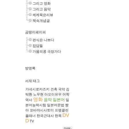
그리고 영화
그리고 음악
케케묵은리뷰
책속개념글
곰탱이페이퍼
편식은 나쁘다
잡담들
가뭄의콩 극장가다
방명록
서재 태그
가네시로카즈키
건축
국악
김
탁환
노무현
아오이유우
어학
영화
음악
일본어
역사
일
본어능력시험
일본어문법
짱
아
코바야시사토미
프랭클린
DV
플래너
한국근대사
한옥
D
TV