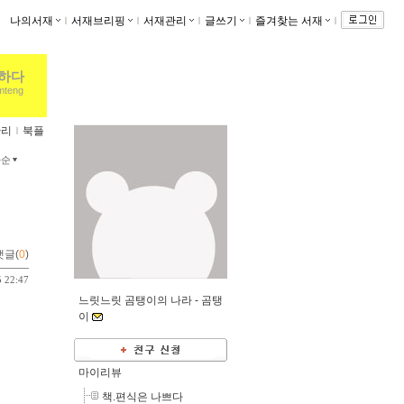
나의서재
ｌ
서재브리핑
ｌ
서재관리
ｌ
글쓰기
ｌ
즐겨찾는 서재
ｌ
렵하다
omteng
관리
ｌ
북플
짜순
댓글(
0
)
5 22:47
느릿느릿 곰탱이의 나라 -
곰탱
이
마이리뷰
책.편식은 나쁘다