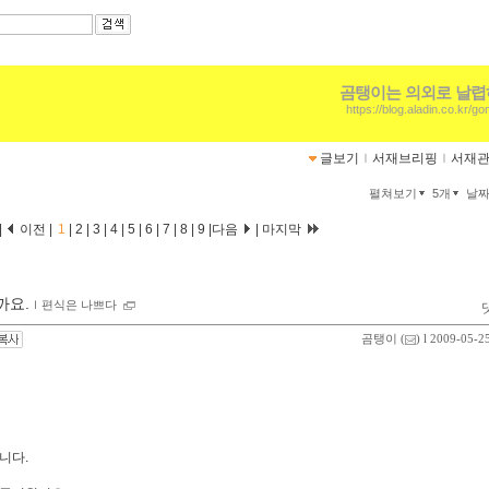
곰탱이는 의외로 날
https://blog.aladin.co.kr/g
글보기
ｌ
서재브리핑
ｌ
서재
펼쳐보기
5개
날
|
이전 |
1
|
2
|
3
|
4
|
5
|
6
|
7
|
8
|
9
|
다음
|
마지막
까요.
ｌ
편식은 나쁘다
곰탱이
(
) l 2009-05-2
니다.