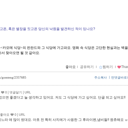
살고픈, 혹은 별장을 짓고픈 당신의 낙원을 발견하신 적이 있나요?
<카모메 식당>의 핀란드와 그 식당에 가고파요. 영화 속 식당은 고단한 현실과는 벽을
가서 찾아오면 될 것 같아요.
좋아요
ｌ
공유하기
ｌ
찜하기
ｌ
Tha
ㅣ
ack/gomteng/2357685
주소복사
먼댓글바로
|
|
0
댓글달기
URL
었으면 좋겠다고 늘 생각하고 있어요. 저도 그 식당에 가고 싶어요. 단골 되고 싶어요!!
|
좋아요
0
URL
빌리느라 애 많이 썼대요. 아흐 전 특히 사치에가 사용한 그 후라이펜,냄비들!! 원츄해요 