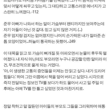
뜨렸다가도 다시금 가다듬기를 반복했다. 그가 이 끔찍한 비극에
맞서 어떻게 싸우고 있는지, 그 대단하고 고통스러운 에너지가 고
스란히 느껴졌다. -112
준우 아빠가 나와서 하는 말이 가슴부터 팬티까지만 보여주는데
자기 아들이 아닌 것 같대. 믿고 싶지 않은 거지. (...)
준우 엄지랑 검지는 없어졌지만 나머지 손가락은 내가 잘라준 손
톱 모양이었어...하늘이 통곡하는 듯했어..-249
이 대목을 읽고 또 가슴이 뻐개질 듯 아파오면서 눈물이 후두둑 떨
어졌다. 내 자식 아닌데도 부모라면 누구나 공감할 만한 말이라 이
건, 무조건적으로 울게 되는 거였다.
'아, 이 생생한 고통의 증언들을 이제는 안 읽고 싶다. 내가 도리어
힘들다.' 하며 그만 이쯤에서 책을 덮어 버리고 싶었다. 시각으로
즉각 전달되는 정보인 TV를 보다가 하도 울어서 사고 일 주일 이
후에는 아예 TV를 안 틀고 싶었던 것과 마찬가지로.
정말 착하고 말 잘듣던 아이들의 부모도 그들을 그리워하며 애통