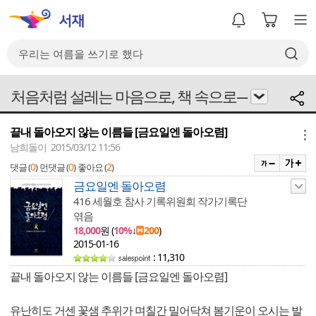
처음처럼 설레는 마음으로, 책 속으로---
끝내 돌아오지 않는 이름들 [금요일엔 돌아오렴]
메뉴
남희돌이 2015/03/12 11:56
0
0
2
댓글 (
)
먼댓글 (
)
좋아요 (
)
금요일엔 돌아오렴
416 세월호 참사 기록위원회 작가기록단
엮음
18,000
원 (
10%
↓
200
)
2015-01-16
: 11,310
끝내 돌아오지 않는 이름들 [금요일엔 돌아오렴]
유난히도 거센 꽃샘 추위가 며칠간 밀어닥쳐 봄기운이 오시는 발