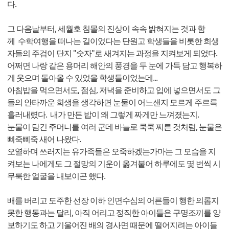
다.
그 다음날부터, 세월호 침몰의 진상이 속속 밝혀지는 것과 함
께 수학여행을 떠나는 길이었다는 단원고 학생들을 비롯한 희생
자들의 주검이 단지 "숫자"로 새겨지는 과정을 지켜보게 되었다.
어쩌면 나랑 같은 용머리 해안의 풍경을 두 눈에 가득 담고 행복하
게 웃으며 돌아올 수 있었을 학생들이었는데...
아침밥을 먹으면서도, 점심, 저녁을 준비하고 입에 넣으면서도 그
들의 안타까운 희생을 생각하면 눈물이 어느샌지 모르게 주르륵
흘러내렸다. 내가 만든 밥이 왜 그렇게 짜게만 느껴졌는지.
눈물이 담긴 주머니를 여러 군데 바늘로 쿡쿡 찌른 것처럼, 눈물은
삐죽삐죽 새어 나왔다.
오열하며 쓰러지는 유가족들은 오죽하겠는가마는 그 모습을 지
켜보는 나에게도 그 절망의 기운이 옮겨붙어 하루에도 몇 번씩 시
무룩한 얼굴을 내보이곤 했다.
배를 버리고 도주한 선장 이하 인면수심의 어른들이 행한 의롭지
못한 행동과는 달리, 아직 어리고 정직한 아이들은 구명조끼를 양
보하기도 하고 기울어진 배의 경사면 때문에 떨어지려는 아이들