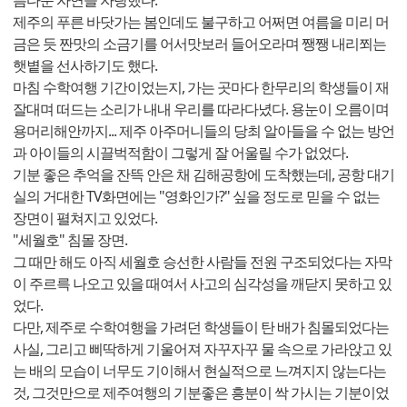
름다운 자연을 자랑했다.
제주의 푸른 바닷가는 봄인데도 불구하고 어쩌면 여름을 미리 머
금은 듯 짠맛의 소금기를 어서맛보러 들어오라며 쨍쨍 내리쬐는
햇볕을 선사하기도 했다.
마침 수학여행 기간이었는지, 가는 곳마다 한무리의 학생들이 재
잘대며 떠드는 소리가 내내 우리를 따라다녔다. 용눈이 오름이며
용머리해안까지... 제주 아주머니들의 당최 알아들을 수 없는 방언
과 아이들의 시끌벅적함이 그렇게 잘 어울릴 수가 없었다.
기분 좋은 추억을 잔뜩 안은 채 김해공항에 도착했는데, 공항 대기
실의 거대한 TV화면에는 "영화인가?" 싶을 정도로 믿을 수 없는
장면이 펼쳐지고 있었다.
"세월호" 침몰 장면.
그 때만 해도 아직 세월호 승선한 사람들 전원 구조되었다는 자막
이 주르륵 나오고 있을 때여서 사고의 심각성을 깨닫지 못하고 있
었다.
다만, 제주로 수학여행을 가려던 학생들이 탄 배가 침몰되었다는
사실, 그리고 삐딱하게 기울어져 자꾸자꾸 물 속으로 가라앉고 있
는 배의 모습이 너무도 기이해서 현실적으로 느껴지지 않는다는
것, 그것만으로 제주여행의 기분좋은 흥분이 싹 가시는 기분이었