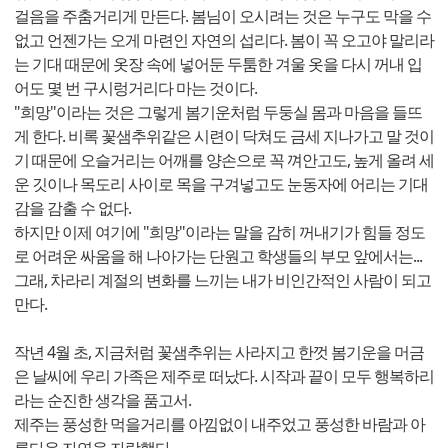
걸음을 주춤거리게 만든다. 봄님이 오시려는 것은 누구도 막을 수
없고 언젠가는 오게 마련인 자연의 섭리다. 봄이 꼭 오고야 말리라
는 기대 때문에 옷장 속에 넣어둔 두툼한 겨울 옷을 다시 꺼내 입
어도 몇 번 구시렁거리다 마는 것이다.
"희망"이라는 것은 그렇게 봄기운처럼 두둥실 몸과 마음을 들뜨
게 한다. 비록 꽃샘추위같은 시련이 닥쳐도 금세 지나가고 말 것이
기 때문에 오슬거리는 어깨를 양손으로 꼭 껴안고도, 높게 올려 세
운 깃이나 목도리 사이로 목을 구겨넣고도 눈동자에 어리는 기대
감을 감출 수 없다.
하지만 이제 여기에 "희망"이라는 말을 감히 꺼내기가 힘들 정도
로 어려운 싸움을 해 나아가는 단원고 학생들의 부모 앞에서는...
그래, 차라리 계절의 변화를 느끼는 내가 비인간적인 사람이 되고
만다.
작년 4월 초, 지금처럼 꽃샘추위는 사라지고 한껏 봄기운을 머금
은 날씨에 우리 가족은 제주로 떠났다. 시작과 끝이 모두 행복하리
라는 순진한 생각을 품고서.
제주는 풍성한 먹을거리를 아낌없이 내주었고 풍성한 바람과 아