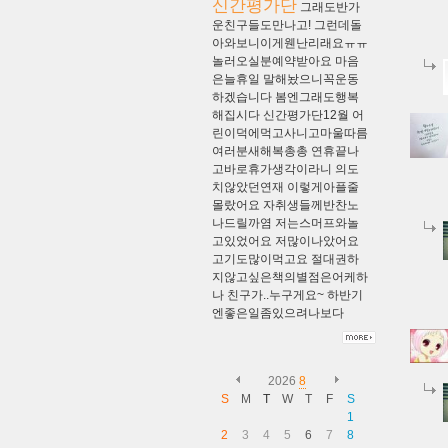
신간평가단
그래도반가
운친구들도만나고!
그런데돌
아와보니이게웬난리래요ㅠㅠ
놀러오실분예약받아요
마음
은늘휴일
말해놨으니꼭운동
하겠습니다
봄엔그래도행복
해집시다
신간평가단12월
어
린이덕에먹고사니고마울따름
여러분새해복총총
연휴끝나
고바로휴가생각이라니
의도
치않았던연재
이렇게아플줄
몰랐어요
자취생들께반찬노
나드릴까염
저는스머프와놀
고있었어요
저많이나았어요
고기도많이먹고요
절대권하
지않고싶은책의별점은어케하
나
친구가..누구게요~
하반기
엔좋은일좀있으려나보다
2026
8
S
M
T
W
T
F
S
1
2
3
4
5
6
7
8