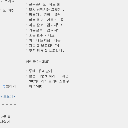
글도 쓰네요.
선곡좋네요~ 저도 힘..
또치 님께서는 그렇게 ..
어요. 마취
리뷰가 시원하니 좋네..
리뷰 잘보고가요~ 그동..
리뷰 잘보고갑니다! 그..
리뷰잘보고 갑니다~
좋은 한주 되세요!
어머나 또치님... 저는..
리뷰 잘 보고갑니다!
멋진 리뷰 잘 보고갑니..
먼댓글 (트랙백)
루네 - 유리날개
칼럼. 이렇게 써라 - 이대근,
&lt;와이키키 브라더스를 위
ｌ
찜하기
하여&gt;
글바로쓰기
고 난리를
 다행이