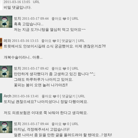
2011-03-16 13:05
URL
비밀 댓글입니다.
또치
|
2011-03-17 09:44
좋아요
0
URL
흑흑 고맙습니다...
저는 지금 도가니탕을 열심히 먹고 있어요~~
레와
|
|
2011-03-16 13:15
좋아요
0
댓글달기
URL
트윗에서도 안보이시길래 소식 궁금했어요. 이제 괜찮은거죠?!!
개복수술이라니.. 아휴...
또치
|
2011-03-17 09:42
좋아요
0
URL
만만하게 생각했다가 좀 고생하고 있긴 합니다 ^^;;
그래도 하루하루가 나아지고 있어요.
꽃피는 봄이 오면 놀러 나가야죠!!
Arch
|
|
2011-03-16 13:41
좋아요
0
댓글달기
URL
또치님 괜찮으세요? 나아지셨다니 정말 다행이에요.
저도 의료보험은 이대로 쭉 놔둬야 한다고 생각해요.
또치
|
2011-03-17 09:44
좋아요
0
URL
아치님, 걱정해주셔서 고맙습니다!
얼른 나아서 좀 읽을 만한 글을 올려드려야 할 텐데요...! 영차!