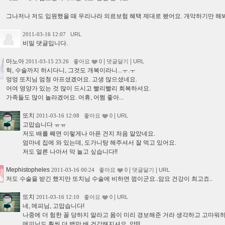
그나저나 저도 입원했을 때 우리나라 의료보험 혜택 제대로 봤어요. 개악하기만 해봐
2011-03-16 12:07
URL
비밀 댓글입니다.
마노아
|
|
2011-03-15 23:26
좋아요
0
댓글달기
URL
헉, 수술까지 하시다니, 그것도 개복이라니...ㅜ.ㅜ
엉엉 또치님 엄청 아프셨겠어요. 고생 많으셨네요.
어여 영양가 있는 것 많이 드시고 빨리빨리 회복하셔요.
가족들도 많이 놀라겠어요. 어휴, 어쩜 좋아...
또치
|
2011-03-16 12:08
좋아요
0
URL
고맙습니다 ㅠㅠ
저도 배를 째면 이렇게나 아픈 건지 처음 알았네요.
엄마네 집에 와 있는데, 도가니탕 해주셔서 잘 먹고 있어요.
저도 얼른 나아서 막 놀고 싶습니다!!
Mephistopheles
|
|
2011-03-16 00:24
좋아요
0
댓글달기
URL
저도 수술을 받긴 했지만 또치님 수술에 비하면 껌이군요..암요 건강이 최고죠..
또치
|
2011-03-16 12:10
좋아요
0
URL
네, 메피님, 고맙습니다!
나중에 더 험한 꼴 당하지 말라고 몸이 미리 경보해준 거라 생각하고 고마워
메피님도 훨씬 더 백만 배 건강해지셔요, 얍!!!