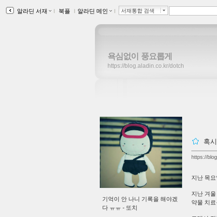
알라딘 서재
ｌ
북플
ｌ
알라딘 메인
ｌ
서재통합 검색
욕심없이 풍요롭게
https://blog.aladin.co.kr/dotch
혹시
https://blo
지난 목요
지난 겨울
기억이 안 나니 기록을 해야겠
약물 치료
다 ㅠㅠ -
또치