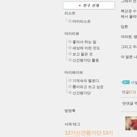
그래서 전
복강경 수
리스트
에서 풀려
마이리스트
암튼
마이리뷰
여러분, 
좋아서 하는 일
그리고 우
세상에 이런 것도
보고 들은 것
아 얼른 
신간평가단 활동
마이페이퍼
기억속의 멜로디
이
冊이라고 쓰고 싶은
댓글(
18
)
신간평가단
먼댓글 주
방명록
서재 태그
12기신간평가단
13기