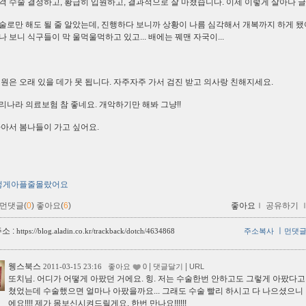
격 수술 결정하고, 황급히 입원하고, 결과적으로 잘 마쳤습니다. 이제 이렇게 살아나 
술로만 해도 될 줄 알았는데, 진행하다 보니까 상황이 나름 심각해서 개복까지 하게 됐
나 보니 식구들이 막 울먹울먹하고 있고... 배에는 꿰맨 자국이...
병원은 오래 있을 데가 못 됩니다. 자주자주 가서 검진 받고 의사랑 친해지세요.
리나라 의료보험 참 좋네요. 개악하기만 해봐 그냥!!
나아서 봄나들이 가고 싶어요.
렇게아플줄몰랐어요
먼댓글(
0
)
좋아요(
6
)
좋아요
ｌ
공유하기
소 :
ㅣ
https://blog.aladin.co.kr/trackback/dotch/4634868
주소복사
먼댓
웽스북스
|
|
2011-03-15 23:16
좋아요
0
댓글달기
URL
또치님. 어디가 어떻게 아팠던 거에요. 힝. 저는 수술한번 안하고도 그렇게 아팠다
쳤었는데 수술했으면 얼마나 아팠을까요... 그래도 수술 빨리 하시고 다 나으셨으니
에요!!!! 제가 몸보신시켜드릴게요. 한번 만나요!!!!!!