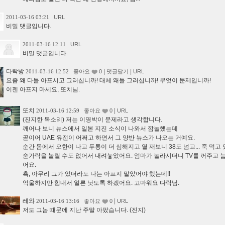
2011-03-16 03:21
URL
비밀 댓글입니다.
2011-03-16 12:11
URL
비밀 댓글입니다.
다락방
|
|
2011-03-16 12:52
좋아요
0
댓글달기
URL
요즘 왜 다들 아프시고 그러십니까! 대체 왜들 그러십니까! 무엇이 문제입니까!
이젠 아프지 마세요, 또치님.
또치
|
2011-03-16 12:59
좋아요
0
URL
(진지한 목소리) 저는 이명박이 문제라고 생각합니다.
깨어나 보니 뉴스에서 일본 지진 소식이 나와서 깜놀했는데
곧이어 UAE 유전이 어쩌고 하면서 그 양반 뉴스가 나오는 거예요.
순간 몸에서 오한이 나고 두통이 더 심해지고 열 재보니 38도 넘고... 죽 먹고
숟가락을 놀릴 수도 없어서 내려놓았어요. 엄마가 놀라시더니 TV를 꺼주고 
어요.
흑, 아무리 그가 있더라도 나는 아프지 말았어야 했는데!!
억울하지만 힘내서 얼른 낫도록 하겠어요. 고마워요 다락님.
레와
|
2011-03-16 13:16
좋아요
0
URL
저도 그놈 때문에 지난 주말 아팠습니다. (진지)