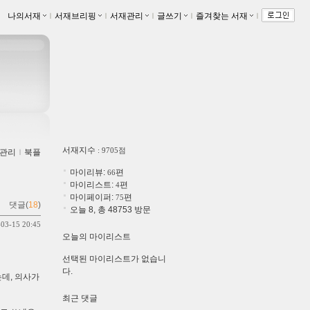
나의서재
ｌ
서재브리핑
ｌ
서재관리
ｌ
글쓰기
ｌ
즐겨찾는 서재
ｌ
서재지수
: 9705점
관리
ｌ
북플
마이리뷰:
편
66
마이리스트:
편
4
마이페이퍼:
편
75
댓글(
18
)
오늘 8, 총 48753 방문
-03-15 20:45
오늘의 마이리스트
선택된 마이리스트가 없습니
다.
는데, 의사가
최근 댓글