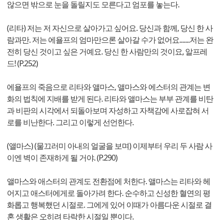
않으면 밖으로 눈을 돌릴지도 모른다고 엄포를 놓는다.
(리타) 저는 저 자신으로 살아가고 싶어요. 당신과 함께, 당신 한 사
람과만. 저는 에욜프의 엄마만으론 살아갈 수가 없어요.......저는 완
전히 당신 것이고 싶은 거예요. 당신 한 사람만의 것이요, 알프레
드! (P.252)
에욜프의 죽음으로 리타와 앨마스, 앨마스와 에스터의 관계는 변
화의 법칙에 지배를 받게 된다. 리타와 앨마스는 부부 관계를 비탄
과 비판의 시각에서 되돌아보며 자성하고 자책감에 사로잡혀 서
로를 비난한다. 그리고 이렇게 선언한다.
(앨마스) (물끄러미 아내의 얼굴을 보며) 이제부터 우리 두 사람 사
이엔 벽이 존재하게 될 거야. (P.290)
앨마스와 애스터의 관계도 전환점에 처한다. 앨마스는 리타와 헤
어지고 애스터에게로 돌아가려 한다. 순수하고 신성한 혈연의 평
화롭고 행복했던 시절로. 그에게 있어 이때가 아름다운 시절로 결
혼 생활은 오히려 타락한 시절일 뿐이다.