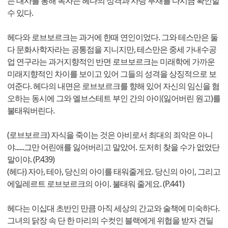
는 대사를 통해 독자는 헤다의 성격과 사랑 부재를 다시금 확인할
수 있다.
헤다와 로브보르크는 과거에 한때 연인이었다. 그와 테스만은 둘
다 문화사학자라는 공통점을 지니지만, 테스만은 중세 가내수공
업 연구라는 과거지향적인 반면 로브보르크는 미래학에 가까운
미래지향적인 차이를 보이고 있어 그들의 성격을 상징적으로 보
여준다. 헤다의 내면은 로브보르크를 향해 있어 자신의 임신을 혐
오하는 동시에 그와 엘브스테트 부인 간의 아이(잃어버린 원고)를
불태워버린다.
(로브보르크) 자식을 죽이는 것은 아비로서 최대의 죄악은 아니
야......그만 어린애를 잃어버리고 말았어. 도저히 찾을 수가 없었단
말이야. (P.439)
(헤다) 자아, 테아, 당신의 아이를 태워줄게요. 당신의 아이, 그리고
에일레르트 로브보르크의 아이. 불태워 줄게요. (P.441)
헤다는 이십대 초반인 만큼 아직 세상의 간교와 술책에 미숙하다.
그녀의 닭장 속 단 한 마리의 수컷인 블랙에게 위협을 받자 견딜