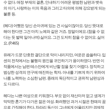
수 없다. 애정 부재의 결혼, 인내하기 어려운 평범한 남편과 뱃속
의 아기, 사랑하는 이의 죽음과 그리고 타의에 의해 강요받게 되는
불륜 등.
(헤다) 어쨌든 당신 손아귀에 있는 건 사실이잖아요. 당신 뜻대로
해야 한다면 그건 마치 노예와 같은 거죠. 정말이에요. (참을 수 없
다는 듯 벌떡 일어나며) 싫어요. 그건 도저히 참을 수 없어요. 싫어
요. (P.465)
유례가 드문 단호한 결단으로 막이 내리지만, 여운은 씁쓸하다. 입
센의 전작에서는 불행의 원인을 귀인하기가 용이하였다. 반면 이
작품에서는 남편 테스만에게 비난할 점을 찾기 어렵다. 정직하고
범상한 성격의 연구에 매진하는 학자. 아내를 기쁘게 하기 위하여
나름 노력하는 소심한 남편. 종래의 독단적이고 권위적 남편상과
도 다르다.
헤다는 나쁜 여성으로 키워졌다. 부모 없이 재산마저 없고 생계가
막막한 혼기가 다가온 젊은 여성. 화려했던 과거 시절은 한때의 꿈
으로 간직해야 한다. 차라리 독신이 그녀에게 어울리지만 경제적