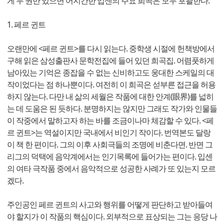
게 두 권만 있으면 어지간한 입센의 주요 희곡은 모두 포괄한다.
1. 페르 귄트
오랜만에 <페르 귄트>를 다시 읽는다. 중학생 시절에 헌책방에서
구해 읽은 삼성출판사 문학전집에 들어 있던 희곡집. 어렴풋하게
남아있는 기억은 종잡을 수 없는 신비하고도 웅대한 스케일의 대
작이었다는 점 하나뿐이다. 여전히 이 희곡은 섣부른 접근을 허용
하지 않는다. 다만 내 삶의 세월은 작품에 대한 안계(眼界)를 넓히
는 데 도움은 된 듯하다. 분명하지는 않지만 그래도 작가와 인물들
이 작중에서 말하고자 하는 바를 조금이나마 체감할 수 있다. <페
르 귄트>는 역설이지만 국내에서 비인기 작이다. 번역본도 달랑
이 책 한 편이다. 그의 이후 사회극들의 조명에 비춘다면. 반면 그
리그의 덕택에 음악계에서는 인기목록에 들어가는 편이다. 입센
의 여타 극작품 중에서 음악적으로 성공한 사례가 또 있는지 모르
겠다.
주인공인 페르 귄트의 사고와 행위를 어떻게 판단하고 받아들여
야 할지가 이 작품의 핵심이다. 외부적으로 표상되는 그는 응당 나