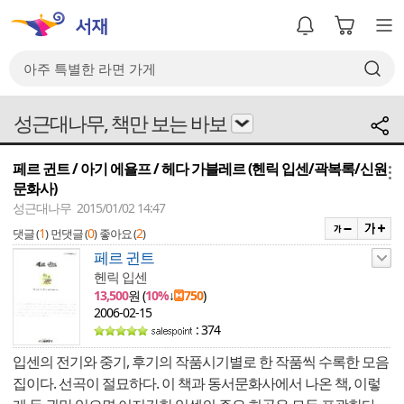
성근대나무, 책만 보는 바보
페르 귄트 / 아기 에욜프 / 헤다 가블레르 (헨릭 입센/곽복록/신원
메뉴
문화사)
성근대나무 2015/01/02 14:47
1
0
2
댓글 (
)
먼댓글 (
)
좋아요 (
)
페르 귄트
헨릭 입센
13,500
원 (
10%
↓
750
)
2006-02-15
: 374
입센의 전기와 중기, 후기의 작품시기별로 한 작품씩 수록한 모음
집이다. 선곡이 절묘하다. 이 책과 동서문화사에서 나온 책, 이렇