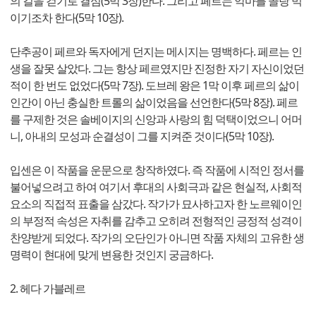
의 길을 걷기로 결심(5막 3장)한다. 그리고 페르는 악마를 골탕 먹
이기조차 한다(5막 10장).
단추공이 페르와 독자에게 던지는 메시지는 명백하다. 페르는 인
생을 잘못 살았다. 그는 항상 페르였지만 진정한 자기 자신이었던
적이 한 번도 없었다(5막 7장). 도브레 왕은 1막 이후 페르의 삶이
인간이 아닌 충실한 트롤의 삶이었음을 선언한다(5막 8장). 페르
를 구제한 것은 솔베이지의 신앙과 사랑의 힘 덕택이었으니 어머
니, 아내의 모성과 순결성이 그를 지켜준 것이다(5막 10장).
입센은 이 작품을 운문으로 창작하였다. 즉 작품에 시적인 정서를
불어넣으려고 하여 여기서 후대의 사회극과 같은 현실적, 사회적
요소의 직접적 표출을 삼갔다. 작가가 묘사하고자 한 노르웨이인
의 부정적 속성은 자취를 감추고 오히려 전형적인 긍정적 성격이
찬양받게 되었다. 작가의 오단인가 아니면 작품 자체의 고유한 생
명력이 현대에 맞게 변용한 것인지 궁금하다.
2. 헤다 가블레르