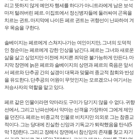
리고 뜻하지 않게 예언자 행세를 하다가 아니트라에게 남은 보석
마저 털려버린 페르. 이집트에서 정신병자들에 둘러싸여 곤욕을
치르는 귄트. 마지막에 나이든 페르 귄트는 귀향선이 난파하여 겨
우 목숨을 구한다.
솔베이지는 페르에게 스쳐지나가는 여인이지만, 그녀의 도덕적
인 청순미는 페르에게 강한 인상을 남긴다. 페르는 그녀와 새로운
삶을 살고 싶었지만 이전에 저지른 죄악은 불가능하게 만든다. 마
지막 장면에 늙은 페르와 솔베이지의 상면과 페르의 죽음은 앞서
서 페르와 단추공 간의 실갱이 대목과 맞물려 종교적 참회와 반성
을 유도한다. 단추공의 어원이 무엇인지는 모르겠으나 여기서는
저승사자의 역할을 맡고 있다.
페르 같은 인물이라면 악마라도 구미가 당기지 않을 수 없다. 귀향
선에서, 그리고 난파선에서 악마는 선객을 가장하여 그에게 제안
을 던진다. 페르는 비종교적 인물로 비치지만 의외로 그는 참종교
적이다. 그는 당대에 진실한 신앙과 기독교가 퇴락했음을 탄식(5
막 1장)한다. 그리고 장례식 장면에서 참신앙의 존재를 찾고 자기