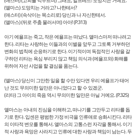
(애스터) (고뇌를 억누르며) 그래요, 알프레드! 도망치는 거예요.
(앨마스) 도망치는 거라고? 나한테서?
(애스터) (속삭이는 목소리로) 당신과 나 자신한테서.
(앨마스) (뒤로 주춤 물러서며) 아아! (P.313)
아기 에욜프는 죽고, 작은 에욜프는 떠났다. 앨마스마저 떠나려고
한다. 리타는 사랑하는 이들과의 이별을 앞두고 그토록 거부하던
변화의 법칙에 순응하기로 한다. 이기적이며 독점적인 사랑을 갈
구하던 리타는 욕심 부리지 않고 책임 의식과 (에욜프와) 화해를
위하여 자선 사업을 할 결심을 품는다.
(앨마스) 당신이 그만한 일을 할 수만 있다면 우리 에욜프가 태어
난 것도 무의미한 일만은 아니었다고 할 수 있겠군.
(리타) 그 아이의 죽음 역시 무의미한 일만은 아닐 거예요. (P.325)
앨마스는 아내의 진심을 이해하고, 떠나기를 그만두고 리타를 돕
기로 한다. 입센은 평범한 가정 비극을 인류애로 승화시킨다. 리타
의 이타적 변모를 통해서. 앨마스의 고통스런 자각을 통해서. 이기
적 사랑과 욕망은 사라지고 인류에 대한 사랑과 책임이 남는다. 두