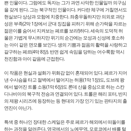
쁜 인물이다. 그럼에도 독자는 그가 과연 사악한 인물일까 의구심
을 갖게 된다. 그는 북구적인 인물이다. 커다란 체구에 거칠면서도
현실보다 상상과 모험에 치중한다. 좌충우돌하지만 의외로 과단
성은 부족(2막 1장에서 군대 징집을 피하기 위해 손가락을 자르는
젊은이를 숨어서 지켜보는 페르를 보라!)하다. 세속의 도덕적 허
울은 가볍게 무시하지만 위기의 순간에는 모성과 신성에 호소하
는 아이 같은 면모를 보인다. 생의 기쁨과 젊음의 활력을 사랑하고
갈구하는 페르(4막 8장). 반면 쉽게 속임을 당하는 어수룩함 역시
천진함과 아이 같음에 근접한다.
이 작품은 현실과 설화가 위화감 없이 혼재되어 있다. 페르가 지어
낸 수사슴을 타고 절벽에서 떨어지는 허풍(1막 1장)도, 도브레 왕
에서 벌어진 트롤 소동(1막 6장)도 론데 산을 중심으로 하는 스칸
디나비아의 북구적 전승과 연결되어 있다. 트롤은 해리 포터, 반지
의 제왕 시리즈에 등장하는 등 현대의 가장 인기 있는 판타지의 출
연진이 아닌가.
특색 중 하나인 장대한 스케일은 주로 페르가 해외에서 떠돌이를
하는 과정을 알려준다. 영국에서의 노예무역, 모로코에서 배를 털