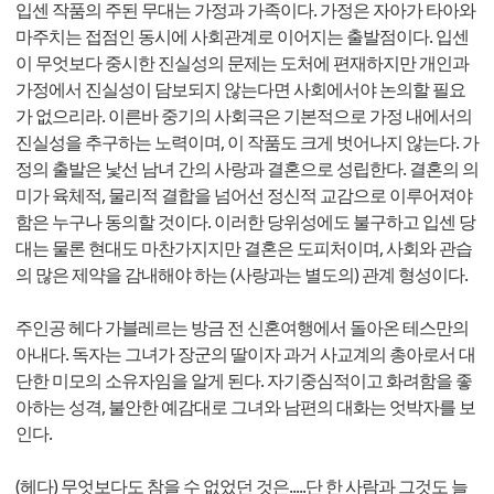
입센 작품의 주된 무대는 가정과 가족이다. 가정은 자아가 타아와
마주치는 접점인 동시에 사회관계로 이어지는 출발점이다. 입센
이 무엇보다 중시한 진실성의 문제는 도처에 편재하지만 개인과
가정에서 진실성이 담보되지 않는다면 사회에서야 논의할 필요
가 없으리라. 이른바 중기의 사회극은 기본적으로 가정 내에서의
진실성을 추구하는 노력이며, 이 작품도 크게 벗어나지 않는다. 가
정의 출발은 낯선 남녀 간의 사랑과 결혼으로 성립한다. 결혼의 의
미가 육체적, 물리적 결합을 넘어선 정신적 교감으로 이루어져야
함은 누구나 동의할 것이다. 이러한 당위성에도 불구하고 입센 당
대는 물론 현대도 마찬가지지만 결혼은 도피처이며, 사회와 관습
의 많은 제약을 감내해야 하는 (사랑과는 별도의) 관계 형성이다.
주인공 헤다 가블레르는 방금 전 신혼여행에서 돌아온 테스만의
아내다. 독자는 그녀가 장군의 딸이자 과거 사교계의 총아로서 대
단한 미모의 소유자임을 알게 된다. 자기중심적이고 화려함을 좋
아하는 성격, 불안한 예감대로 그녀와 남편의 대화는 엇박자를 보
인다.
(헤다) 무엇보다도 참을 수 없었던 것은.....단 한 사람과 그것도 늘