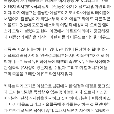
극중에서 아기 에욜프는 1막에서 잠시 등장한다. 그리고 이내 물
에 빠져 익사한다. 극의 실제 주인공은 아기 에욜프의 엄마인 리타
이다. 아기 에욜프는 불쌍한 에욜프이기도 하다. 어릴 적 테이블에
서 떨어져 절름발이가 되면서부터. 아기 에욜프 외에 또 다른 작은
에욜프가 있는데 고모인 애스터의 어릴 적 애칭이다. 오빠인 앨마
스가 그렇게 불렀다고 한다. 이쯤에서 에욜프의 의미가 궁금해진
다. 여동생의 애칭을 자신의 어린 아들의 이름으로 명명한 이유도.
작품 속 미스터리는 하나 더 있다. 난데없이 등장한 쥐 할머니와
에욜프의 죽음 사이의 연관성. 피리부는 사나이와 마찬가지로 쥐
할머니는 쥐들을 유인하여 물에 빠뜨려 죽인다. 두 인물 사이에 어
떤 설화적 유사성이 있는지 알 수 없다. 그리고 쥐 할머니가 에욜
프의 죽음을 초래한 이유도 확연하지 않다.
리타는 피가 뜨거운 여성으로 남편에 대한 열정적 애정을 품고 있
다. 그녀는 남편을 독점할 수 없는 것이 불만이다. 오로지 자신만
이 남편의 관심과 사랑을 차지하고 싶어 하며, 남편이 여동생 애스
터, 아기 에욜프 그리고 저술활동에 주의를 분산하는 걸 못견뎌한
다. 한마디로 남편 욕심이 많다. 그래서 남편이 자신에게 열렬하지