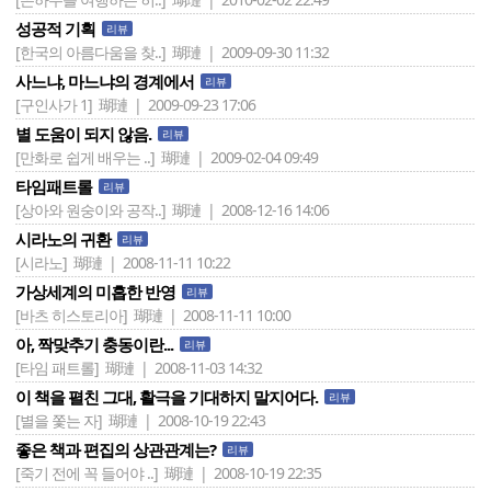
성공적 기획
리뷰
[한국의 아름다움을 찾..]
瑚璉 | 2009-09-30 11:32
사느냐, 마느냐의 경계에서
리뷰
[구인사가 1]
瑚璉 | 2009-09-23 17:06
별 도움이 되지 않음.
리뷰
[만화로 쉽게 배우는 ..]
瑚璉 | 2009-02-04 09:49
타임패트롤
리뷰
[상아와 원숭이와 공작..]
瑚璉 | 2008-12-16 14:06
시라노의 귀환
리뷰
[시라노]
瑚璉 | 2008-11-11 10:22
가상세계의 미흡한 반영
리뷰
[바츠 히스토리아]
瑚璉 | 2008-11-11 10:00
아, 짝맞추기 충동이란...
리뷰
[타임 패트롤]
瑚璉 | 2008-11-03 14:32
이 책을 펼친 그대, 활극을 기대하지 말지어다.
리뷰
[별을 쫓는 자]
瑚璉 | 2008-10-19 22:43
좋은 책과 편집의 상관관계는?
리뷰
[죽기 전에 꼭 들어야 ..]
瑚璉 | 2008-10-19 22:35