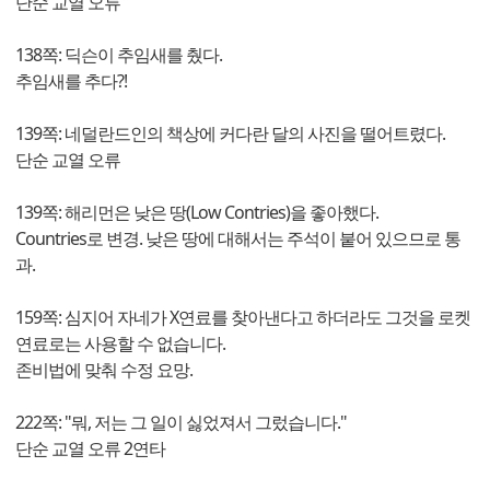
단순 교열 오류
138쪽: 딕슨이 추임새를 췄다.
추임새를 추다?!
139쪽: 네덜란드인의 책상에 커다란 달의 사진을 떨어트렸다.
단순 교열 오류
139쪽: 해리먼은 낮은 땅(Low Contries)을 좋아했다.
Countries로 변경. 낮은 땅에 대해서는 주석이 붙어 있으므로 통
과.
159쪽: 심지어 자네가 X연료를 찾아낸다고 하더라도 그것을 로켓
연료로는 사용할 수 없습니다.
존비법에 맞춰 수정 요망.
222쪽: "뭐, 저는 그 일이 싫었져서 그렀습니다."
단순 교열 오류 2연타