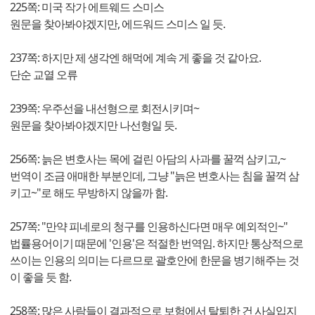
225쪽: 미국 작가 에트웨드 스미스
원문을 찾아봐야겠지만, 에드워드 스미스 일 듯.
237쪽: 하지만 제 생각엔 해먹에 계속 게 좋을 것 같아요.
단순 교열 오류
239쪽: 우주선을 내선형으로 회전시키며~
원문을 찾아봐야겠지만 나선형일 듯.
256쪽: 늙은 변호사는 목에 걸린 아담의 사과를 꿀꺽 삼키고,~
번역이 조금 애매한 부분인데, 그냥 "늙은 변호사는 침을 꿀꺽 삼
키고~"로 해도 무방하지 않을까 함.
257쪽: "만약 피네로의 청구를 인용하신다면 매우 예외적인~"
법률용어이기 때문에 '인용'은 적절한 번역임. 하지만 통상적으로
쓰이는 인용의 의미는 다르므로 괄호안에 한문을 병기해주는 것
이 좋을 듯 함.
258쪽: 많은 사람들이 결과적으로 보험에서 탈퇴한 건 사실입지