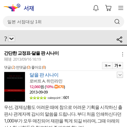
?
간단한 교정표-달을 판 사나이
메뉴
瑚璉 2013/09/16 16:19
2
0
8
댓글 (
)
먼댓글 (
)
좋아요 (
)
달을 판 사나이
로버트 A. 하인라인
12,060
원 (
10%
↓
670
)
2013-09-09
: 601
우선, 경제상황도 어려운 때에 참으로 어려운 기획을 시작하신 출
판사 관계자께 감사의 말씀을 드립니다. 부디 처음 인쇄하신다던
1,000부가 모두 매진되어 재판을 찍게 되길 바라며, 그때 아래의