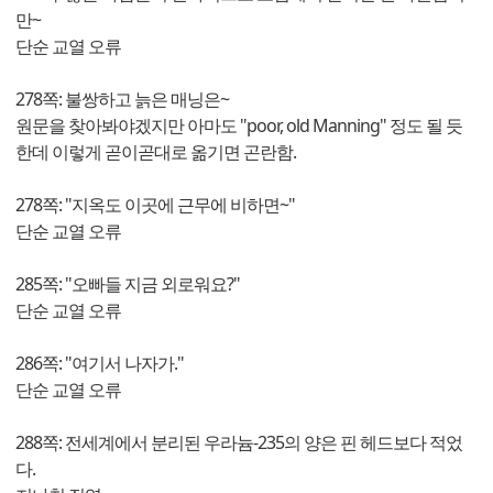
만~
단순 교열 오류
278쪽: 불쌍하고 늙은 매닝은~
원문을 찾아봐야겠지만 아마도 "poor, old Manning" 정도 될 듯
한데 이렇게 곧이곧대로 옮기면 곤란함.
278쪽: "지옥도 이곳에 근무에 비하면~"
단순 교열 오류
285쪽: "오빠들 지금 외로워요?"
단순 교열 오류
286쪽: "여기서 나자가."
단순 교열 오류
288쪽: 전세계에서 분리된 우라늄-235의 양은 핀 헤드보다 적었
다.