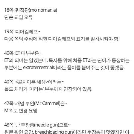
18쪽: 편집광(mo nomania)
단순 교열 오류
19쪽: 디어길레프~
다음 쪽의 주석에 적힌 디아길레프와 표기를 일치시켜야 함.
40쪽: ET 대부분은~
ET의 의미는 알겠는데, 독자를 위해 처음 ET라는 단어가 등장하는
부분에는 extraterrestrial이라는 풀이를 붙여주는 것이 좋겠음.
40쪽: <골치아픈 세상>이라는~
볼드 처리가 '이라는' 부분까지 연장되어 있음.
42쪽: 캐멀 부인(Mr. Cammel)은~
Mrs.로 변경 요망.
48쪽: 난 후장총(needle gun)으로~
원문 확인 요망. breechloading gun이라면 후장총이 맞겠지만 아