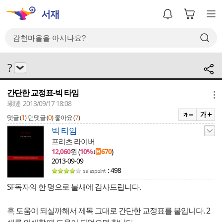
?
간단한 교정표-빅 타임
메뉴
瑚璉 2013/09/17 18:08
1
0
7
댓글 (
)
먼댓글 (
)
좋아요 (
)
빅 타임
프리츠 라이버
12,060
원 (
10%
↓
670
)
2013-09-09
: 498
SF독자의 한 명으로 불새에 감사드립니다.
혹 도움이 되실까해서 제목 그대로 간단한 교정표를 붙입니다. 2