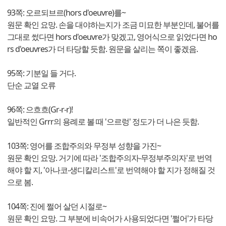
93쪽: 오르되브르(hors d'oeuvre)를~
원문 확인 요망. 손을 대야하는지가 조금 미묘한 부분인데, 불어를
그대로 썼다면 hors d'oeuvre가 맞겠고, 영어식으로 읽었다면 ho
rs d'oeuvres가 더 타당할 듯함. 원문을 살리는 쪽이 좋겠음.
95쪽: 기분일 들 거다.
단순 교열 오류
96쪽: 으흐흐(Gr-r-r)!
일반적인 Grrr의 용례로 볼 때 '으르렁' 정도가 더 나은 듯함.
103쪽: 영어를 조합주의와 무정부 성향을 가진~
원문 확인 요망. 거기에 따라 '조합주의자-무정부주의자'로 번역
해야 할 지, '아나코-생디칼리스트'로 번역해야 할 지가 정해질 것
으로 봄.
104쪽: 진에 쩔어 살던 시절로~
원문 확인 요망. 그 부분에 비속어가 사용되었다면 '쩔어'가 타당