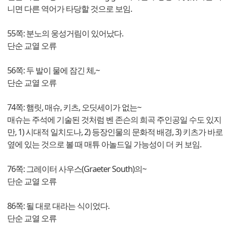
니면 다른 역어가 타당할 것으로 보임.
55쪽: 분노의 웅성거림이 있어났다.
단순 교열 오류
56쪽: 두 발이 물에 잠긴 체,~
단순 교열 오류
74쪽: 햄릿, 매슈, 키츠, 오딧세이가 없는~
매슈는 주석에 기술된 것처럼 벤 존슨의 희곡 주인공일 수도 있지
만, 1) 시대적 일치도나, 2) 등장인물의 문화적 배경, 3) 키츠가 바로
옆에 있는 것으로 볼 때 매튜 아놀드일 가능성이 더 커 보임.
76쪽: 그레이터 사우스(Graeter South)의~
단순 교열 오류
86쪽: 될 대로 대라는 식이었다.
단순 교열 오류