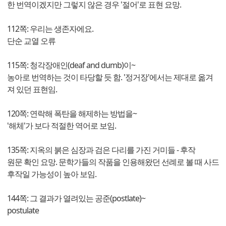
한 번역이겠지만 그렇지 않은 경우 '절어'로 표현 요망.
112쪽: 우리는 생존자에요.
단순 교열 오류
115쪽: 청각장애인(deaf and dumb)이~
농아로 번역하는 것이 타당할 듯 함. '정거장'에서는 제대로 옮겨
져 있던 표현임.
120쪽: 연락해 폭탄을 해제하는 방법을~
'해체'가 보다 적절한 역어로 보임.
135쪽: 지옥의 붉은 심장과 검은 다리를 가진 거미들 - 후작
원문 확인 요망. 문학가들의 작품을 인용해왔던 선례로 볼 때 사드
후작일 가능성이 높아 보임.
144쪽: 그 결과가 열려있는 공준(postlate)~
postulate