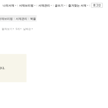
나의서재
ｌ
서재브리핑
ｌ
서재관리
ｌ
글쓰기
ｌ
즐겨찾는 서재
ｌ
서재브리핑
ｌ
서재관리
ｌ
북플
펼쳐보기
5개
날짜순