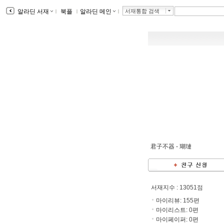
알라딘 서재
ｌ
북플
ｌ
알라딘 메인
ｌ
서재통합 검색
君子不器 -
瑚璉
서재지수
: 13051점
마이리뷰:
155
편
마이리스트:
0
편
마이페이퍼:
0
편