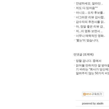
안녕하세요. 알라딘 ..
저도 다 있어욤^^
아니요... 오자 후보를..
너그러운 리뷰 감사합..
감수자의 추천사를 읽..
아, 정말 좋은 리뷰 감..
저...이 영화 보면서 ..
너무나 매력적인 영화..
'쫓는'이 맞습니다.
먼댓글 (트랙백)
망할 겁니다. 중에서
읽어볼 만하지만 잘 받아
기 바라는 "회사가 당신에
알려주지 않는 50가지 비
powered by
aladin