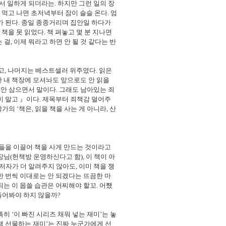
면서 일하게 되더라는
.
하지만 그런 일의 장
 먹고 나면 초저녁부터 잠이 슬슬 온다
.
엄
가 된다
.
종일 종종거리며 집안일 하다가
.
책을 못 읽었다
.
책 펴놓고 몇 분 지나면
 걸
,
이제 뭐라고 하면 안 될 것 같다는 반
고
,
나머지는 베스트셀러 위주였다
.
읽은
 내 책장에 모셔놔도 앞으로도 안 읽을
위안 삼으면서 말이다
.
그래도 남아있는 죄
미 말고
』
이다
.
제목부터 죄책감 덜어주
작가의
‘
책은
,
읽을 책을 사는 게 아니라
,
산
들을 이끌어 책을 사게 만드는 것이라고
장님
(
헌책방 운영하신다고 함
),
이 책이 아
저자가 더 알려주지 않아도
,
이미 책을 쟁
한 번씩 이대로는 안 되겠다는 뜨끔한 마
되는 이 몹쓸 습관은 어찌해야 할꼬
.
어쨌
들어봐야 하지 않을까
?
특히
‘
이 빠진 시리즈 채워 넣는 재미
’
는 놓
책 선물하는 재미
’
는 진짜 누군가에게 선