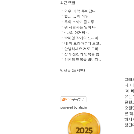
최근 댓글
와우 이 책 주어갑니..
헐......... 이 더위..
우와, <저도 골고루..
뭐 사람사는 일이 다 ..
<나의 아저씨>..
박해영 작가의 드라마..
네 이 드라마부터 보고..
안녕하세요 저도 드라..
삼가 선친의 명복을 빕..
선친의 명복을 빕니다...
먼댓글 (트랙백)
그래
다
.
이
‘
이 
유는
못했
powered by
aladin
오랜
른 책
해서 
생긴