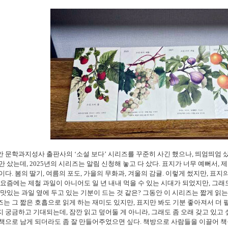
안 문학과지성사 출판사의
‘
소설 보다
’
시리즈를 꾸준히 사긴 했으나
,
띄엄띄엄 
만 샀는데
, 2025
년의 시리즈는 알림 신청해 놓고 다 샀다
.
표지가 너무 예뻐서
,
제
말이다
.
봄의 딸기
,
여름의 포도
,
가을의 무화과
,
겨울의 감귤
.
이렇게 썼지만
,
표지의
요즘에는 제철 과일이 아니어도 일 년 내내 먹을 수 있는 시대가 되었지만
,
그래
맛있는 과일 옆에 두고 있는 기분이 드는 것 같은
?
그동안 이 시리즈는 짧게 읽는
는 그 짧은 호흡으로 읽게 하는 재미도 있지만
,
표지만 봐도 기분 좋아져서 더 
지 궁금하고 기대되는데
,
잠깐 읽고 덮어둘 게 아니라
,
그래도 좀 오래 갖고 있고
책으로 남게 되더라도 좀 잘 만들어주었으면 싶다
.
책방으로 사람들을 이끌어 책