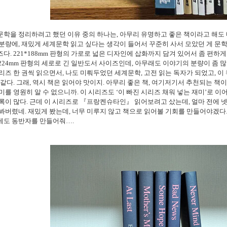
문학을 정리하려고 했던 이유 중의 하나는
,
아무리 유명하고 좋은 책이라고 해도 
 분량에
,
재밌게 세계문학 읽고 싶다는 생각이 들어서 꾸준히 사서 모았던 게 
즈다
. 221*188mm
판형의 가로로 넓은 디자인에 삽화까지 담겨 있어서 좀 편하게
224mm
판형의 세로로 긴 일반도서 사이즈인데
,
아무래도 이야기의 분량이 좀 많
리즈 한 권씩 읽으면서
,
나도 미뤄두었던 세계문학
,
고전 읽는 독자가 되었고
,
이
 같다
.
그래
,
역시 책은 읽어야 맛이지
.
아무리 좋은 책
,
여기저기서 추천되는 책이
미를 영원히 알 수 없으니까
.
이 시리즈도
‘
이 빠진 시리즈 채워 넣는 재미
’
로 이어
록이 많다
.
근데 이 시리즈로
『
프랑켄슈타인
』
읽어보려고 샀는데
,
얼마 전에 
 봐버렸네
.
재밌게 봤는데
,
너무 미루지 않고 책으로 읽어볼 기회를 만들어야겠다
게도 동반자를 만들어줘
…
.