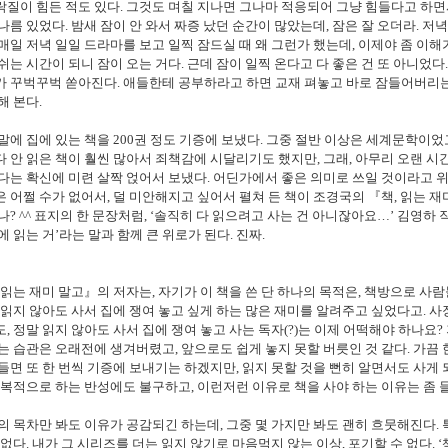
락질이 힘든 적도 있다
.
그것도 며칠 지나면 그나마 적응되어 그냥 힘들다고 하
 나름 있었다
.
밤새 잠이 안 와서 짜증 났던 순간이 많았는데
,
잠은 잘 오더라
.
저녁
매일 저녁 일일 드라마를 보고 일찍 잠드실 때 왜 그런가 했는데
,
이제야 좀 이해
쉬는 시간이 되니 잠이 오는 거다
.
근데 잠이 일찍 온다고 다 좋은 건 또 아니었다
가 꾸벅꾸벅 쏟아진다
.
애들한테 공부하라고 하면 교재 펴놓고 바로 잠들어버리는
해 본다
.
말에 집에 있는 책을
200
권 정도 기증에 보냈다
.
그중 절반 이상은 세계문학이었
 안 읽은 책이 훨씬 많아서 죄책감에 시달리기도 했지만
,
그래
,
아무리 오랜 시간
다는 확신에 미련 살짝 얹어서 보냈다
.
어딘가에서 좋은 의미로 쓰일 것이라고 
은 어쩔 수가 없어서
,
덜 미안해지고 싶어서 펼쳐 든 책이 조경국의
『
책
,
읽는 재
나
? ^^
표지의 한 문장처럼
, ‘
솔직히 다 읽으려고 사는 건 아니잖아요
…
’
김영하 
에 읽는 거
’
라는 말과 함께 큰 위로가 된다
.
진짜
.
읽는 재미 말고
』
의 저자는
,
자기가 이 책을 쓴 단 하나의 목적은
,
책방으로 사람
읽지 않아도 사서 집에 쟁여 놓고 싶게 하는 많은 재미를 알려주고 싶었다고
.
사
도
,
정말 읽지 않아도 사서 집에 쟁여 놓고 사는 독자
(?)
는 이제 어떡해야 하나요
?
놓는 습관은 오래전에 생겨버렸고
,
앞으로도 쉽게 놓지 못할 버릇인 것 같다
.
가끔 
들면 또 한 번씩 기증에 보내기는 하겠지만
,
읽지 못할 것을 뻔히 알면서도 사게 
복적으로 하는 반성에도 불구하고
,
이런저런 이유로 책을 사야 하는 이유는 좀 
의 목차만 봐도 이유가 공감되긴 하는데
,
그중 몇 가지만 봐도 괜히 흐뭇해진다
.
 없다
.
내가 그 시리즈를 더는 읽지 않기로 마음먹지 않는 이상
,
포기할 수 없다
. ‘