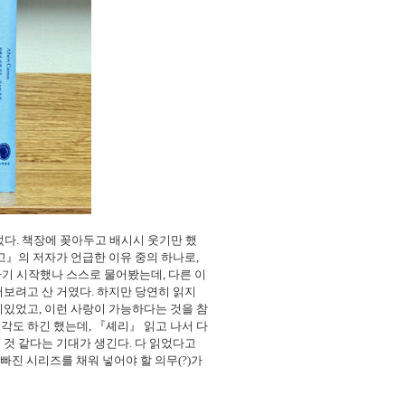
었다
.
책장에 꽂아두고 배시시 웃기만 했
고
』
의 저자가 언급한 이유 중의 하나로
,
 사기 시작했나 스스로 물어봤는데
,
다른 이
어보려고 산 거였다
.
하지만 당연히 읽지
미있었고
,
이런 사랑이 가능하다는 것을 참
생각도 하긴 했는데
,
『
셰리
』
읽고 나서 다
 것 같다는 기대가 생긴다
.
다 읽었다고
 빠진 시리즈를 채워 넣어야 할 의무
(?)
가