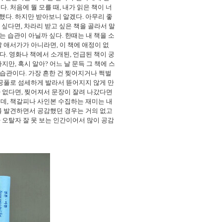
는다
.
처음에 뭘 모를 때
,
내가 읽은 책이 너
물했다
.
하지만 받아보니 알겠다
.
아무리 좋
고 싶다면
,
차라리 받고 싶은 책을 골라서 말
있는 습관이 아닐까 싶다
.
한때는 내 책을 소
말 애서가가 아니라면
,
이 책에 애정이 없
한다
.
영화나 책에서 소개된
,
언급된 책이 궁
하지만
,
혹시 알아
?
어느 날 문득 그 책에 스
 습관이다
.
가장 흔한 건 찢어지거나 쩍벌
공풀로 섬세하게 발라서 뜯어지지 않게 만
가 없다면
,
찢어져서 문장이 잘려 나갔다면
는데
,
책갈피나 사인본 수집하는 재미는 내
를 발견하면서 공감했던 경우는 거의 없고
 오탈자 잘 못 보는 인간이어서 많이 공감