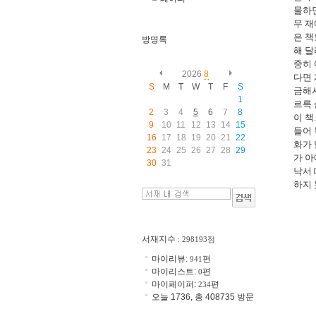
물하
무 재
은 책
방명록
해 달
중히
2026
8
다면
S
M
T
W
T
F
S
금해
1
르륵 
2
3
4
5
6
7
8
이 책
9
10
11
12
13
14
15
들어
16
17
18
19
20
21
22
화가 
23
24
25
26
27
28
29
가 아
30
31
낙서 
하지
서재지수
: 298193점
마이리뷰:
편
941
마이리스트:
편
0
마이페이퍼:
편
234
오늘 1736, 총 408735 방문