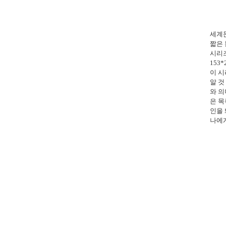
세계
짧은
시리
153*
이 시
알 것
와 의
은 목
인을
나에