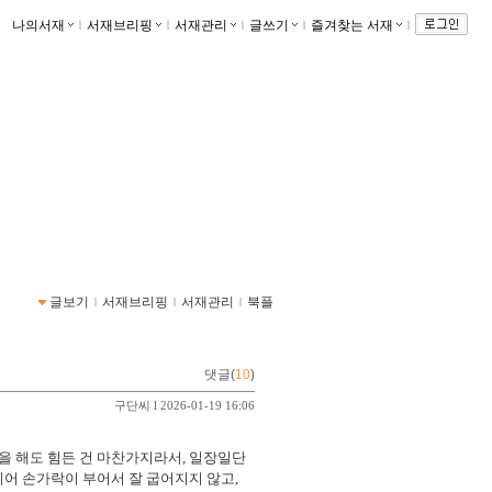
나의서재
ｌ
서재브리핑
ｌ
서재관리
ｌ
글쓰기
ｌ
즐겨찾는 서재
ｌ
글보기
ｌ
서재브리핑
ｌ
서재관리
ｌ
북플
댓글(
10
)
구단씨
l 2026-01-19 16:06
을 해도 힘든 건 마찬가지라서
,
일장일단
어 손가락이 부어서 잘 굽어지지 않고
,