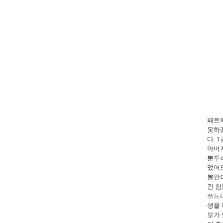
패트
못하
다
. 1
아버
분투
었어
불안
건 
쓰느
생을
모가 