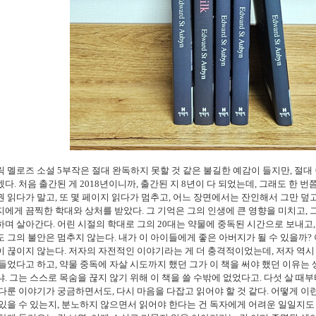
릭 멜로즈 소설
5
부작은 절대 완독하지 못할 것 같은 불길한 예감이 들지만
,
절대
겠다
.
처음 출간된 게
2018
년이니까
,
출간된 지
8
년이 다 되었는데
,
그래도 한 번쯤
권 읽다가 말고
,
또 몇 페이지 읽다가 멈추고
,
어느 장면에서는 잔인해서 그만 덮
지에게 끔찍한 학대와 상처를 받았다
.
그 기억은 그의 인생에 큰 영향을 미치고
,
하며 살아간다
.
어린 시절의 학대로 그의
20
대는 약물에 중독된 시간으로 보내고
도 그의 불안은 멈추지 않는다
.
내가 이 아이들에게 좋은 아버지가 될 수 있을까
?
이 끊이지 않는다
.
저자의 자전적인 이야기라는 게 더 충격적이었는데
,
저자 역시
힘들었다고 하고
,
약물 중독에 자살 시도까지 했던 그가 이 책을 써야 했던 이유는
냐
.
그는 스스로 목숨을 끊지 않기 위해 이 책을 쓸 수밖에 없었다고
.
다섯 살 때
 다룬 이야기가 궁금하면서도
,
다시 마음을 다잡고 읽어야 할 것 같다
.
어떻게 이런
있을 수 있는지
,
분노하지 않으면서 읽어야 한다는 건 독자에게 어려운 일일지도