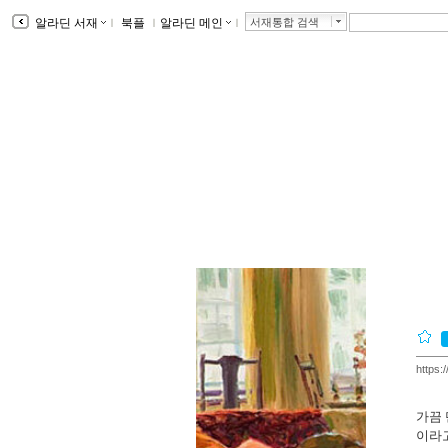
알라딘 서재
ｌ
북플
ｌ
알라딘 메인
ｌ
서재통합 검색
https:
가끔
이라