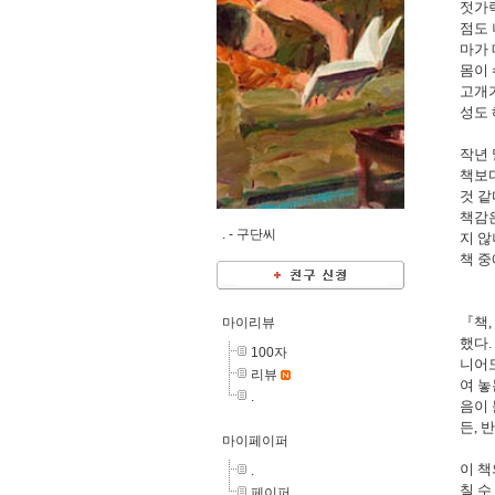
젓가
점도
마가 
몸이 
고개
성도 
작년 
책보다
것 같
책감
. -
구단씨
지 않
책 중
『
책
,
마이리뷰
했다
.
100자
니어
리뷰
여 
.
음이 
든
,
반
마이페이퍼
이 책
.
칠 수
페이퍼