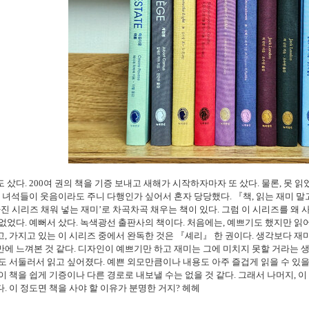
도 샀다
. 200
여 권의 책을 기증 보내고 새해가 시작하자마자 또 샀다
.
물론
,
못 읽
 녀석들이 웃음이라도 주니 다행인가 싶어서 혼자 당당했다
.
『
책
,
읽는 재미 말
빠진 시리즈 채워 넣는 재미
’
로 차곡차곡 채우는 책이 있다
.
그럼 이 시리즈를 왜
 없었다
.
예뻐서 샀다
.
녹색광선 출판사의 책이다
.
처음에는
,
예쁘기도 했지만 읽
고
,
가지고 있는 이 시리즈 중에서 완독한 것은
『
셰리
』
한 권이다
.
생각보다 재
만에 느껴본 것 같다
.
디자인이 예쁘기만 하고 재미는 그에 미치지 못할 거라는 
도 서둘러서 읽고 싶어졌다
.
예쁜 외모만큼이나 내용도 아주 즐겁게 읽을 수 있을
이 책을 쉽게 기증이나 다른 경로로 내보낼 수는 없을 것 같다
.
그래서 나머지
,
이
다
.
이 정도면 책을 사야 할 이유가 분명한 거지
?
헤헤