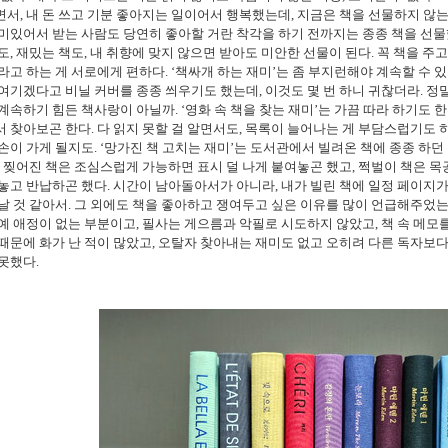
면서
,
내 돈 쓰고 기분 좋아지는 일이어서 행복했는데
,
지금은 책을 선물하지 않
미있어서 받는 사람도 당연히 좋아할 거란 착각을 하기 전까지는 종종 책을 선
도
,
재밌는 책도
,
내 취향에 맞지 않으면 받아도 미안한 선물이 된다
.
꼭 책을 주
라고 하는 게 서로에게 편하다
. ‘
책싸개 하는 재미
’
는 좀 부지런해야 계속할 수 
 여기겠다고 비닐 커버를 종종 씌우기도 했는데
,
이것도 몇 번 하니 귀찮더라
.
정
 계속하기 힘든 책사랑이 아닐까
. ‘
영화 속 책을 찾는 재미
’
는 가끔 따라 하기도 
서 찾아보곤 한다
.
다 읽지 못할 걸 알면서도
,
목록이 늘어나는 게 부담스럽기도 
손이 가게 될지도
. ‘
망가진 책 고치는 재미
’
는 도서관에서 빌려온 책에 종종 하던
.
찢어진 책은 조심스럽게 가능하면 표시 덜 나게 붙여놓곤 했고
,
쩍벌이 책은 목
 놓고 반납하곤 했다
.
시간이 남아돌아서가 아니라
,
내가 빌린 책에 일정 페이지
날 것 같아서
.
그 외에도 책을 좋아하고 쟁여두고 싶은 이유를 많이 언급해주었
예 애정이 없는 부분이고
,
필사는 게으름과 악필로 시도하지 않았고
,
책 속 메모
때문에 화가 난 적이 많았고
,
오탈자 찾아내는 재미도 없고 오히려 다른 독자보다
 못했다
.