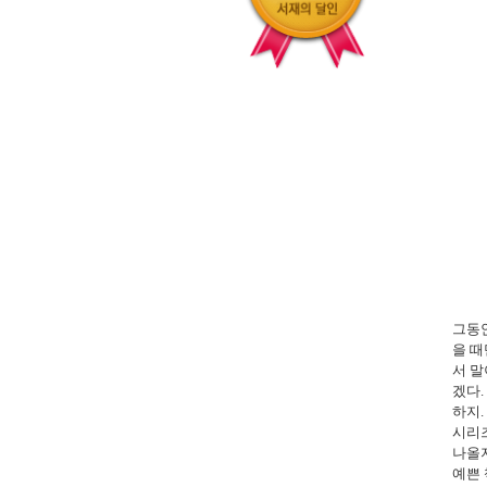
그동
을 때
서 
겠다
.
하지
.
시리즈
나올
예쁜 