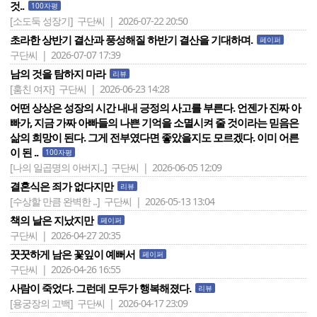
것..
100자평
[소도둑 성장기]
구단씨 | 2026-07-22 20:50
초라한 상반기 결산과 풍성해질 하반기 결산을 기대하며.
페이퍼
구단씨 | 2026-07-07 17:39
남의 것을 탐하지 마라
리뷰
[훔친 여자]
구단씨 | 2026-06-23 14:28
어떤 상상은 성장의 시간 내내 긍정의 사고를 부른다. 언젠가 진짜 아
빠가, 지금 가짜 아빠들의 나쁜 기억을 소멸시켜 줄 것이라는 믿음은
삶의 희망이 된다. 그게 전부였다면 좋았을지도 모르겠다. 이미 어른
이 된 ..
100자평
[나의 일곱명의 아버지..]
구단씨 | 2026-06-05 12:09
결혼식은 죄가 없다지만
리뷰
[수상할 만큼 완벽한 ..]
구단씨 | 2026-05-13 13:04
책의 날은 지났지만
페이퍼
구단씨 | 2026-04-27 20:35
꿋꿋하게 남은 꽃잎이 예뻐서
페이퍼
구단씨 | 2026-04-26 16:55
사람이 죽었다. 그런데 모두가 행복해졌다.
리뷰
[용궁장의 고백]
구단씨 | 2026-04-17 23:09