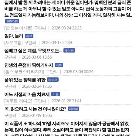
집에서 밥 한 끼 차려내는 게 어디 쉬운 일이던가. 몇백인 분의 급식 준
비를 하는 게 아무나 할 수 있는 일도 아니다. 급식 노동자의 고됨이 어
느 정도일지 가늠해보지만, 나의 상상 그 이상일 거다. 열심히 사는 일..
100자평
[밥 짓는 여자들]
구단씨 | 2026-03-24 22:23
일단, 눌러
리뷰
[새로고침]
구단씨 | 2026-03-17 22:39
설레고 싶은 계절, 무엇으로든...
페이퍼
구단씨 | 2026-03-06 13:56
인생의 온점이 찍히기까지
리뷰
[찰스 부코스키 타자기]
구단씨 | 2026-03-04 00:24
품위 있는 장례를 위한
페이퍼
구단씨 | 2026-02-24 17:35
어느 시절의 마음 치료제
리뷰
[아무튼, 라디오]
구단씨 | 2026-01-28 21:41
꼭, 읽으려고 사는 건 아니잖아요?
페이퍼
구단씨 | 2026-01-19 16:06
이 작품이 또 하나의 ‘하영 시리즈‘로 이어지지 않을까 궁금해서 읽었
는데, 많이 아쉬웠다. 추리 소설이라고 굳이 복잡해야 할 필요는 없지