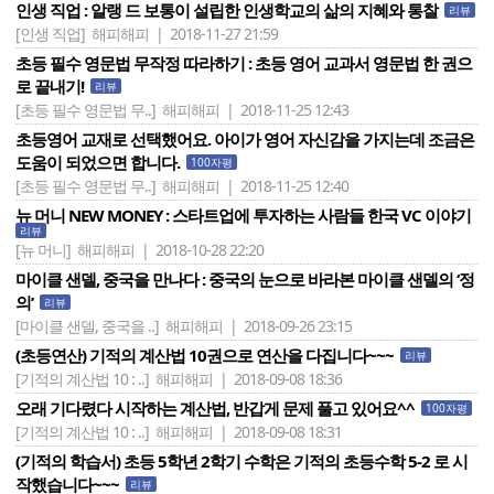
인생 직업 : 알랭 드 보통이 설립한 인생학교의 삶의 지혜와 통찰
리뷰
[인생 직업]
해피해피 | 2018-11-27 21:59
초등 필수 영문법 무작정 따라하기 : 초등 영어 교과서 영문법 한 권으
로 끝내기!
리뷰
[초등 필수 영문법 무..]
해피해피 | 2018-11-25 12:43
초등영어 교재로 선택했어요. 아이가 영어 자신감을 가지는데 조금은
도움이 되었으면 합니다.
100자평
[초등 필수 영문법 무..]
해피해피 | 2018-11-25 12:40
뉴 머니 NEW MONEY : 스타트업에 투자하는 사람들 한국 VC 이야기
리뷰
[뉴 머니]
해피해피 | 2018-10-28 22:20
마이클 샌델, 중국을 만나다 : 중국의 눈으로 바라본 마이클 샌델의 ‘정
의’
리뷰
[마이클 샌델, 중국을 ..]
해피해피 | 2018-09-26 23:15
(초등연산) 기적의 계산법 10권으로 연산을 다집니다~~~
리뷰
[기적의 계산법 10 : ..]
해피해피 | 2018-09-08 18:36
오래 기다렸다 시작하는 계산법, 반갑게 문제 풀고 있어요^^
100자평
[기적의 계산법 10 : ..]
해피해피 | 2018-09-08 18:31
(기적의 학습서) 초등 5학년 2학기 수학은 기적의 초등수학 5-2 로 시
작했습니다~~~
리뷰