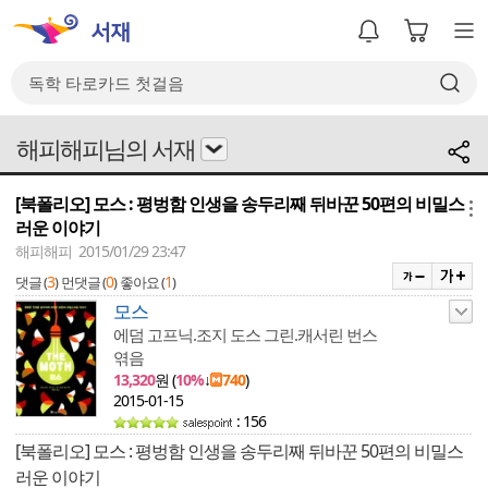
해피해피님의 서재
[북폴리오] 모스 : 평벙함 인생을 송두리째 뒤바꾼 50편의 비밀스
메뉴
러운 이야기
해피해피 2015/01/29 23:47
3
0
1
댓글 (
)
먼댓글 (
)
좋아요 (
)
모스
에덤 고프닉.조지 도스 그린.캐서린 번스
엮음
13,320
원 (
10%
↓
740
)
2015-01-15
: 156
[북폴리오] 모스 : 평벙함 인생을 송두리째 뒤바꾼 50편의 비밀스
러운 이야기