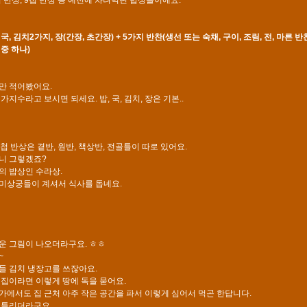
 반상, 9첩 반상 등 예전에 차려먹던 밥상들이에요.
 밥, 국, 김치2가지, 장(간장, 초간장) + 5가지 반찬(생선 또는 숙채, 구이, 조림, 전, 마른 
중 하나)
만 적어봤어요.
가지수라고 보시면 되세요. 밥, 국, 김치, 장은 기본..
첩 반상은 곁반, 원반, 책상반, 전골틀이 따로 있어요.
니 그렇겠죠?
의 밥상인 수라상.
미상궁들이 계셔서 식사를 돕네요.
운 그림이 나오더라구요. ㅎㅎ
~
들 김치 냉장고를 쓰잖아요.
 집이라면 이렇게 땅에 독을 묻어요.
가에서도 집 근처 아주 작은 공간을 파서 이렇게 심어서 먹곤 한답니다.
 틀리더라구요.