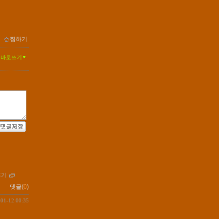
ｌ
찜하기
글바로쓰기
후기
댓글(
0
)
-01-12 00:35