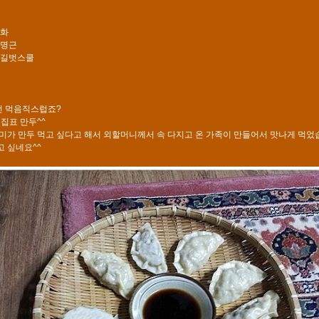
경화
 신명근
: 길벗스쿨
완전 먹음직스럽죠?
 집표 만두^^
미가 만두 먹고 싶다고 해서 외할머니께서 속 다지고 온 가족이 만들어서 맛나게 먹었
먹고 싶네요^^