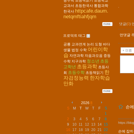
등수학
초등책읽기
초등학교
교과서
초등한국사
통합과학
.
httpcafe.daum.
한국사
netqmftiahfjqm
댓글(
0
)
먼댓글 주
프로덕트 태그
공룡
교과연계
논리
도형
바다
어린이학
생물
법정
수학
습
자연과학
자음과모음
중등
청소년
초등
수학
지구과학
초등과학
고학년
초등사
한
초등수학
회
초등책읽기
자검정능력
한자학습
만화
2026
8
손에
S
M
T
W
T
F
S
1
2
3
4
5
6
7
8
https://bl
9
10
11
12
13
14
15
16
17
18
19
20
21
22
손에 잡히