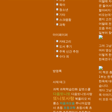
어릴때 자
육아
문 들어서
청소년
할아버지 
기타
비오는데 
왠지 고즈
스크랩함
어릴때 전
과학
요즘 우리
일부러 찾
마이페이퍼
카테고리
그저 그냥
도서 후기
여러 영상
주목 신간 추천
이렇게 한
수다 외
한옥연구가
방명록
이 책은 
1부는 한
한옥에 대
서재 태그
습니다.
과학
과학학습만화
길벗스쿨
게다 그냥
다음또니또
다음또니또사랑
옥 이야기,
또니또사랑
북폴리오
비
이 모든 
룡소
자음과모음
주니어김영
사
초등
초등과학
초등사회
초