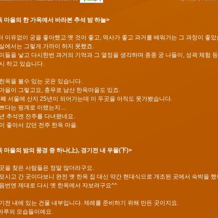
옥 마을의 한 가옥에서 바라본 추석 밤 하늘>
 이유없이 궁을 좋아했고 옛 것이 좋고, 역사가 좋고 과거를 배워가는 그 과정이 좋았
실에서는 그렇게 가까이 하지 못했죠.
이들을 낳고 다시한번 과거의 기억과 그 열정을 생각하며 종종 궁 나들이, 성곽 체험 등
시 하고 있습니다.
한옥을 볼수 있는 곳은 있습니다.
마을이 그렇고요, 충무로 남산 한옥마을도 있죠.
어째 서울에 산지 25년이 되어가는데 이 두곳을 아직도 못가봤습니다.
쁘다는 핑계로 이랬는지....
년 추석엔 전주를 다녀왔네요.
이 좋아서 갔던 전주 한옥 마을.
 마을의 밤의 풍경 중 하나(上), 경기전 내 우물(下)>
곳을 찾은 사람들은 정말 많더라구요.
모시고 간 곳이다보니 완전 옛 한옥 집 대신 약간 현대식으로 개조된 곳에서 숙박을 했
음번엔 제대로 다시 옛 한옥에서 자보려구요^^
기전 내에 있는 건물 내부입니다. 제례를 준비하기 위해 만든 곳이지요.
, 마루의 모습들이에요.