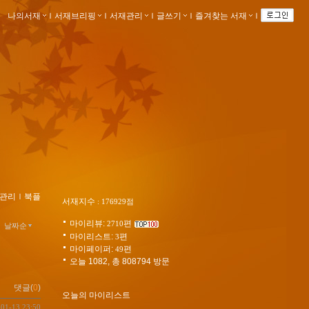
나의서재
ｌ
서재브리핑
ｌ
서재관리
ｌ
글쓰기
ｌ
즐겨찾는 서재
ｌ
관리
ｌ
북플
서재지수
: 176929점
마이리뷰:
편
2710
날짜순
마이리스트:
편
3
마이페이퍼:
편
49
오늘 1082, 총 808794 방문
댓글(
0
)
오늘의 마이리스트
-01-13 23:50