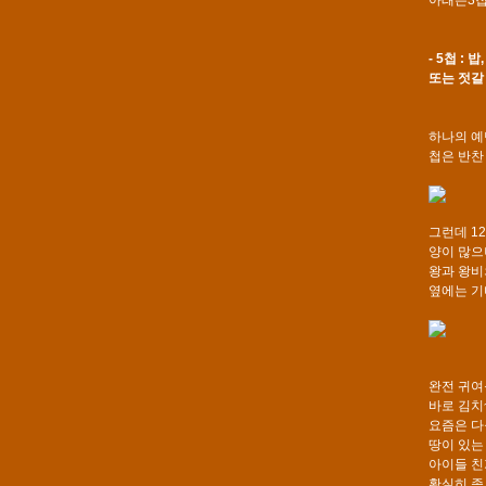
아래는3첩
- 5첩 :
또는 젓갈 
하나의 예
첩은 반찬 
그런데 12
양이 많으
왕과 왕비
옆에는 기
완전 귀여
바로 김치
요즘은 다
땅이 있는
아이들 친
확실히 좀