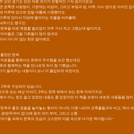
주 갔던 경기도 있던 저희 외가가 전형적인 ㅁ자 집이거든요.
면 왼쪽엔 사랑방이, 가운데는 마당이, 그리고 부엌과 방, 마루, 다시 방으로 이어진 집
댁 마루에 있으면 정말 여름에 시원했어요.
마루에 앉아서 마당에 떨어지는 빗물을 바라볼때..
넉하기도 했구요.
 한옥을 따로 체험할 필요없이 자주 가서 자고 그랬는데 말이지요.
 아이들은 그럴 기회들이 많이 없네요.
아서 다니지 않는 한은 말이에요.
 좋았던 한옥.
 자료들을 통해서도 한옥의 우수함을 보곤 했는데요.
옥과 함께하는 책을 만나보게 되서 참 기뻤습니다.
가 들려주는 내용이다 보니 더 몰입하게 되었어요.
총 2부로 구성되어 있습니다.
옥으로 보는 세상 이야기, 2부는 한옥 밖에서 보는 한옥 이야기지요.
해서 어느 정도 알고 있었던 내용도 좀 있었지만 이 책을 보면서 새로운 내용들을 많이
 한옥의 좋은 점들을 늘어놓는 형식이 아니라, 다른 나라의 건축물들과의 비교, 역사 
 광장/두꺼비 집/고래 등의 의미 부여, 그리고 소통.
이야기들 속에서 한옥의 모습이 고스란히 마음 속으로 다가온 책이랍니다~