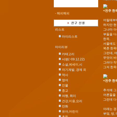
<전주 한
-
해피해피
어릴때부터
하지만 현
리스트
그나마 아
부들을 다
마이리스트
한옥.
서울에도 
마이리뷰
북촌 한옥
그런데, 
카테고리
무엇이 바
서평(~09.12.22)
그러다 작
소설,에세이,시
그저 한옥
자기계발, 경제 외
역사
영어
<전주 한옥
인물
추석에 그
종교
어른들을 
여행, 취미
그런데 다
건강,미용,요리
만화
아래는 경
유아,어린이
부엌, 방
초등