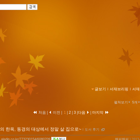
글보기
ｌ
서재브리핑
ｌ
서재
펼쳐보기
5개
처음 |
이전 |
1
|
2
|
3
|
다음
|
마지막
의 한옥, 동경의 대상에서 정말 살 집으로~
ｌ
도서 후기
og.aladin.co.kr/773230154/6080709
해피해피
l 2013