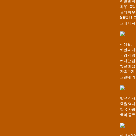
이번엔 먹
와우.. 
올해 배우
5,6학년
그래서 사
식생활.
옛날과 지
서양의 영
커다란 밥
옛날엔 남자
가족수가 
그런데 왜
밥은 선사
죽을 먹다
한국 사람
국의 종류