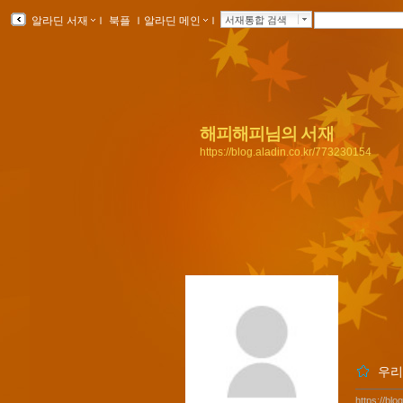
알라딘 서재
ｌ
북플
ｌ
알라딘 메인
ｌ
서재통합 검색
해피해피님의 서재
https://blog.aladin.co.kr/773230154
우리
https://bl