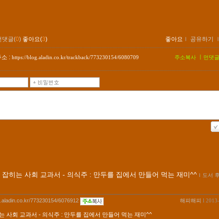
먼댓글(
0
)
좋아요(
3
)
좋아요
ｌ
공유하기
소 :
ㅣ
https://blog.aladin.co.kr/trackback/773230154/6080709
주소복사
먼댓
 잡히는 사회 교과서 - 의식주 : 만두를 집에서 만들어 먹는 재미^^
ｌ
도서 
og.aladin.co.kr/773230154/6076912
해피해피
l 2013
는 사회 교과서 - 의식주 : 만두를 집에서 만들어 먹는 재미^^