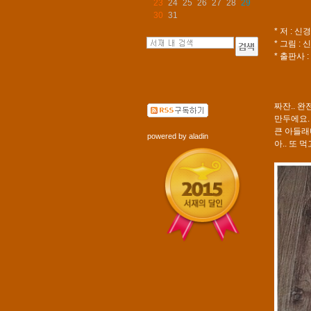
23
24
25
26
27
28
29
30
31
* 저 : 신
* 그림 :
* 출판사 
짜잔.. 
만두에요.
큰 아들래
powered by
aladin
아.. 또 