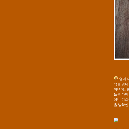
엄마 
책을 읽다
이녀석..
들은 가닥
이번 기회
올 방학엔