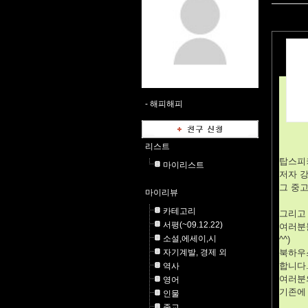
-
해피해피
리스트
탑스피
마이리스트
저자 
그 중
마이리뷰
카테고리
그리고
서평(~09.12.22)
여러분
소설,에세이,시
^^)
자기계발, 경제 외
북하우
합니다
역사
여러분의
영어
기존에
인물
종교