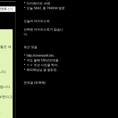
마이페이퍼:
편
49
오늘 5842, 총 794034 방문
오늘의 마이리스트
선택된 마이리스트가 없습니
다.
 좋은 세
최근 댓글
http://cinemart4.blo..
저도 올해 5학년인데욤..
ㅎㅎ 우선 사진을 찍어..
해피해님님 글 잘읽었..
니다.
먼댓글 (트랙백)
드립니다
기부한다고
.