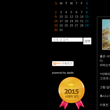
S
M
T
W
T
F
S
1
2
3
4
5
6
7
8
9
10
11
12
13
14
15
16
17
18
19
20
21
22
23
24
25
26
27
28
29
30
31
좋은 서
다.
어떠신지
powered by
aladin
<아메리
그것과 
그럼 
혹시나 
이효진