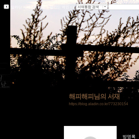
알라딘 서재
ｌ
북플
ｌ
알라딘 메인
ｌ
서재통합 검색
해피해피님의 서재
https://blog.aladin.co.kr/773230154
방명록