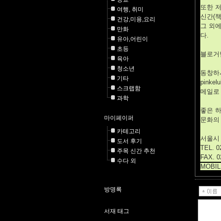
또한 
여행, 취미
신간(
건강,미용,요리
그 외에
만화
다.
유아,어린이
초등
블로거
육아
청소년
동창하
기타
pinke
스크랩함
메일로 
과학
좋은 
마이페이퍼
문화의
카테고리
서울시 
도서 후기
TEL. 0
주목 신간 추천
FAX. 0
수다 외
MOBILE
방명록
서재 태그