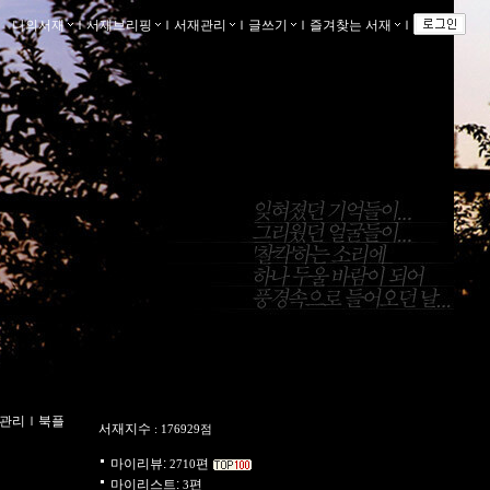
나의서재
ｌ
서재브리핑
ｌ
서재관리
ｌ
글쓰기
ｌ
즐겨찾는 서재
ｌ
관리
ｌ
북플
서재지수
: 176929점
마이리뷰:
편
2710
마이리스트:
편
3