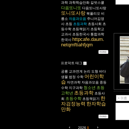
과학
과학학습만화
길벗스쿨
다음또니또
다음또니또사랑
또니또사랑
북폴리오
비
룡소
자음과모음
주니어김영
사
초등
초등과학
초등사회
초
등수학
초등책읽기
초등학교
교과서
초등한국사
통합과학
httpcafe.daum.
한국사
netqmftiahfjqm
프로덕트 태그
공룡
교과연계
논리
도형
바다
어린이학
생물
법정
수학
습
자연과학
자음과모음
중등
청소년
초등
수학
지구과학
초등과학
고학년
초등사
한
초등수학
회
초등책읽기
자검정능력
한자학습
만화
2026
8