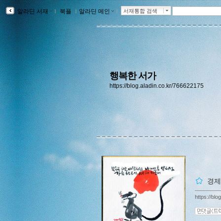
알라딘 서재
ｌ
북플
ｌ
알라딘 메인
ｌ
서재통합 검색
행복한 서가
https://blog.aladin.co.kr/766622175
경제
https://bl