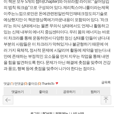
이 책은 모두 5개의 챕터(Chapter)와 아브라함 라이브: "끌어당김
의 법칙 워크숍"으로 구성되어 있다. 제리힉스머니룰이라는제목
이주는느낌으로만은 돈에관련된일반적인재테크정도의기술로
예상했지만 이 책은명상쪽에가까운내용이 포함되어 있다. '차크
라'는 의식 상태에서는 물론 무의식 상태에서도 언제나 활동하고
있는 신체 내부의 에너지 중심센터이다. 우리 몸의 에너지는 바로
이 차크라를 통해 운동하면서 다양한 정신 상태를 만들어 낸다.대
부분의 사람들은 이 차크라가 막혀있거나 불균형하기 때문에 여
러 가지 육체적, 정서적 문제에 시달리며 활동에 제약을 받는다.내
안에 존재하는 부정적인 요소들을 먼저 지우는 작업을 통해 내면
을 힘을 발견하도록 한다. 문제가 아닌 해결에 촛점을 맞추며 건강
과 풍요, 행복 등에 촛점을 맞추어 나가야 한다는 점이다.
글목록
1
0
0
댓글 (
)
먼댓글 (
)
좋아요 (
)
ThanksTo
댓글쓰기
좋아요
공유하기
찜하기
로그인
l
PC버전
l
전체 메뉴
l
나의 서재