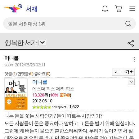
행복한 서가
머니룰
메뉴
soon 2012/05/23 02:11
1
0
0
댓글 (
)
먼댓글 (
)
좋아요 (
)
머니룰
에스더 힉스.제리 힉스
13,320
원 (
10%
↓
740
)
2012-05-10
: 1,622
나는 돈을 쫓는 사람인가? 돈이 따르는 사람인가?
모든 사람들이 돈은 중요하다 말하고 그 돈을 벌기 위해 열심이다.
그런데 왜 버는지 물으면 혼란스러워한다. 우리가 살아가면서 절
대적으로 필요한 돈. 하지만 쫓으려하면 할수록 멀어지는것이 돈