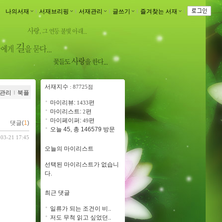
나의서재
ｌ
서재브리핑
ｌ
서재관리
ｌ
글쓰기
ｌ
즐겨찾는 서재
ｌ
서재지수
: 87725점
관리
ｌ
북플
마이리뷰:
편
1433
마이리스트:
편
2
마이페이퍼:
편
49
댓글(
1
)
오늘 45, 총 146579 방문
-03-21 17:45
오늘의 마이리스트
선택된 마이리스트가 없습니
다.
최근 댓글
일류가 되는 조건이 비..
저도 무척 읽고 싶었던..