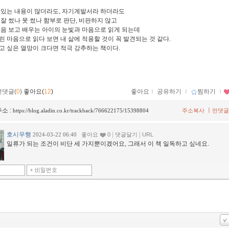
 있는 내용이 많더라도, 자기계발서라 하더라도
 잘 썼나 못 썼나 함부로 판단, 비판하지 않고
처음 보고 배우는 아이의 눈빛과 마음으로 읽게 되는데
린 마음으로 읽다 보면 내 삶에 적용할 것이 꼭 발견되는 것 같다.
고 싶은 열망이 크다면 적극 강추하는 책이다.
먼댓글(
0
)
좋아요(
12
)
좋아요
ｌ
공유하기
ｌ
찜하기
ｌ
소 :
ㅣ
https://blog.aladin.co.kr/trackback/766622175/15398804
주소복사
먼댓글
호시우행
|
|
2024-03-22 06:40
좋아요
0
댓글달기
URL
일류가 되는 조건이 비단 세 가지뿐이겠어요, 그래서 이 책 일독하고 싶네요.