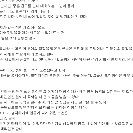
만난 너무 반가운 책이다
 만나면 좋은 친구를 만나 대화하는 느낌이 들어
들게 되고 반복해서 읽게 되는데
으로 읽다 보면 내 삶에 적용할 것이 꼭 발견되는 것 같다.
치가 있는 책이라 소장각으로
이어도읽을 때마다 새로운 느낌이 드는 건
, 좋은 책의 공통점 같다
복사하는 힘은 한 분야의 정점을 찍은 일류들은 본인의 롤 모델이나, 그 분야의 정점을
과 자세를 똑같이 따라 했다고 한다.
주 세밀하게 관찰한다고 한다. 복제나, 모방의 개념이 아닌 경영 기법인 벤치마킹과 
.
루에 미친 듯이 될 때까지 도전했다고 한다.
내용을 요약하자면, 도전의식과 관련된 내용이 주를 이룬다. 그들의 도전정신은 매우 
.
요약하는 힘은 어느 상황이든 그 상황에 대한 이해와 빠른 판단 능력을 길러주는 것 같다
에 관련된 일이나 독서할 때 큰 도움을 받을 수 있다.
을 파악하는 능력을 길러주며, 가장 큰 장점은 시간 절약을 할 수 있다.
 속독법으로 많은 양의 책을 다룰 수 있다는 장점이 있다.
 내가 생각하기에 일류가 되기 위한 조건은
인 것 같다.
목적인 따라 함이 될 수 있지만 자신감을 상실하지 않고 내 삶에 적용해 내 것으로 만들
이
맥락인것 같다