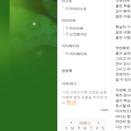
오랫만에 
리스트
좋은 책을
마이리스트
깊이 빠져
열린 마음
마이리뷰
확실히 가
마이리뷰
같은 내용
신간평가단
좋은 사람
마이페이퍼
첫번째로 
들의 습관
마이페이퍼
그리고 아
면이 있다
그리고 하
방명록
전체적인 
알 수 있다
서재 태그
두번째, 
가정
강원도여행
강정임
실용
특히 문서
여행책
철학
초롱둘
추천책
취
글의 핵심
환경
미
독서할 때
마지막으로
버티는 힘
막연히 맹
2026
8
다는 것
S
M
T
W
T
F
S