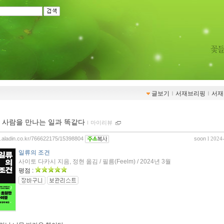
글보기
ｌ
서재브리핑
ｌ
서재
 사람을 만나는 일과 똑같다
ｌ
마이리뷰
og.aladin.co.kr/766622175/15398804
soon
l 2024
일류의 조건
사이토 다카시 지음, 정현 옮김 / 필름(Feelm) / 2024년 3월
평점 :