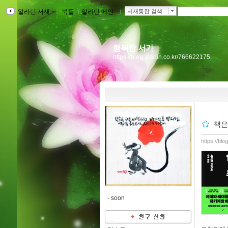
알라딘 서재
ｌ
북플
ｌ
알라딘 메인
ｌ
서재통합 검색
행복한 서가
https://blog.aladin.co.kr/766622175
책은
https://bl
-
soon