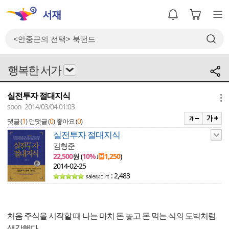
행복한 서가
실전투자 절대지식
메뉴
soon 2014/03/04 01:03
1
0
0
댓글 (
)
먼댓글 (
)
좋아요 (
)
실전투자 절대지식
김형준
22,500
원 (
10%
↓
1,250
)
2014-02-25
: 2,483
처음 주식을 시작할 때 나는 마치 돈 놓고 돈 먹는 식의 도박처럼
생각했다.