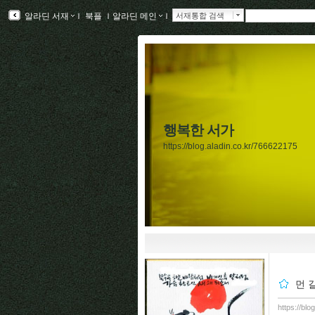
알라딘 서재
ｌ
북플
ｌ
알라딘 메인
ｌ
서재통합 검색
행복한 서가
https://blog.aladin.co.kr/766622175
먼 
https://bl