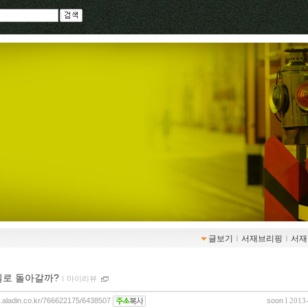
글보기
ｌ
서재브리핑
ｌ
서재
길로 돌아갈까?
ｌ
마이리뷰
og.aladin.co.kr/766622175/6438507
soon
l 2013