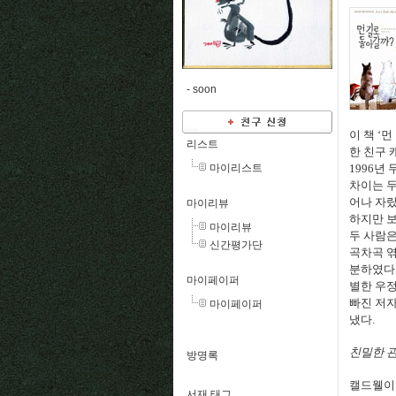
-
soon
이 책 ‘
리스트
한 친구 
마이리스트
1996년
차이는 두
어나 자
마이리뷰
하지만 보
마이리뷰
두 사람은
신간평가단
곡차곡 엮
분하였다
마이페이퍼
별한 우정
빠진 저자
마이페이퍼
냈다.
친밀한 관
방명록
캘드웰이 
서재 태그