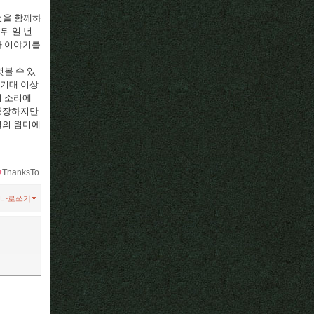
것을 함께하
뒤 일 년
라 이야기를
볼 수 있
 기대 이상
의 소리에
 등장하지만
실의 읨미에
ThanksTo
바로쓰기