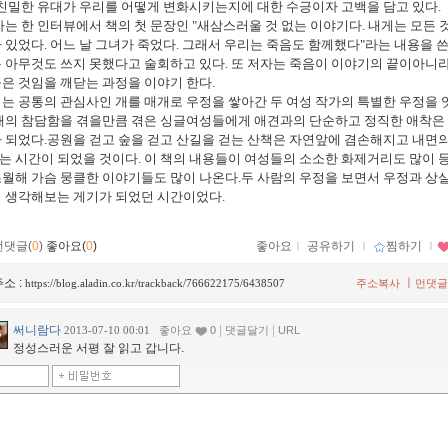
 친밀한 유대가 우리를 어떻게 변화시키는지에 대한 수긍이자 고백을 담고 있다.
는 한 인터뷰에서 책의 첫 문장인 "새삼스러울 것 없는 이야기다. 내게는 모든 
 있었다. 어느 날 그녀가 죽었다. 그래서 우리는 죽음도 함께했다"라는 내용을 쓴
 아무것도 쓰지 못했다고 술회하고 있다. 또 저자는 죽음이 이야기의 끝이아니
은 것임을 깨닫는 과정을 이야기 한다.
는 공통의 관심사인 개를 매개로 우정을 쌓아간 두 여성 작가의 특별한 우정을 엿
연애의 참담함을 겪을만큼 겪은 싱글여성들에게 애견과의 단순하고 정직한 애착은
 되었다.공원을 걷고 숲을 걷고 산길을 걷는 산책은 자연앞에 겸손해지고 내면
는 시간이 되었을 것이다. 이 책의 내용들이 여성들의 소소한 화제거리도 많이
월해 가슴 뭉클한 이야기들도 많이 나온다.두 사람의 우정을 보면서 우정과 상
이 생각해보는 게기가 되었던 시간이었다.
먼댓글(
0
)
좋아요(
0
)
좋아요
ｌ
공유하기
ｌ
찜하기
ｌ
소 :
ㅣ
https://blog.aladin.co.kr/trackback/766622175/6438507
주소복사
먼댓글
써니람다
|
|
2013-07-10 00:01
좋아요
0
댓글달기
URL
정성스러운 서평 잘 읽고 갑니다.