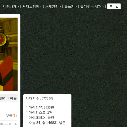
나의서재
ｌ
서재브리핑
ｌ
서재관리
ｌ
글쓰기
ｌ
즐겨찾는 서재
ｌ
관리
ｌ
북플
서재지수
: 87725점
마이리뷰:
편
1433
마이리스트:
편
2
댓글(
1
)
마이페이퍼:
편
49
오늘 84, 총 146831 방문
-06-29 00:16