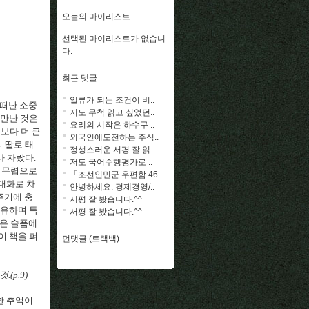
오늘의 마이리스트
선택된 마이리스트가 없습니
다.
최근 댓글
일류가 되는 조건이 비..
 떠난 소중
저도 무척 읽고 싶었던..
 만난 것은
요리의 시작은 하수구 ..
이보다 더 큰
외국인에도전하는 주식..
 딸로 태
정성스러운 서평 잘 읽..
 자랐다.
저도 국어수행평가로 ..
년 무렵으로
「조선인민군 우편함 46..
대화로 차
안녕하세요. 경제경영/..
주기에 충
서평 잘 봤습니다.^^
공유하며 특
서평 잘 봤습니다.^^
깊은 슬픔에
이 책을 펴
먼댓글 (트랙백)
(p.9)
한 추억이