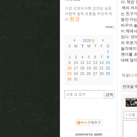
다. 책은
책의 저자
가정
강원도여행
강정임
실용
는 친구가
여행책
철학
초롱둘
추천책
취
환경
동안 더는
미
바꾸어 놓
이 책에서
었다. 
2026
8
의 위로가
S
M
T
W
T
F
S
솔직해지
1
젠더를 초
2
3
4
5
6
7
8
대해 많
9
10
11
12
13
14
15
16
17
18
19
20
21
22
23
24
25
26
27
28
29
댓글(
1
)
30
31
먼댓글 주
powered by
aladin