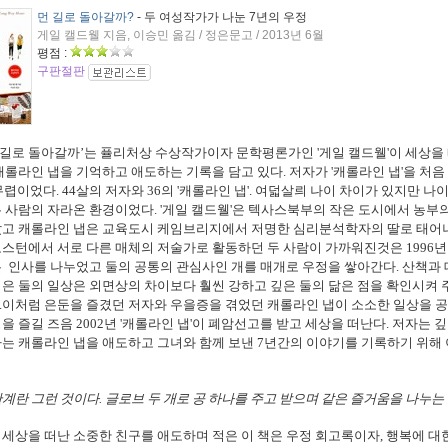
먼 길로 돌아갈까?
- 두 여성작가가 나눈 7년의 우정
게일 캘드웰 지음, 이승민 옮김 / 정은문고 / 2013년 6월
평점 :
구판절판
먼 길로 돌아갈까’는 퓰리처상 수상작가이자 문학평론가인 '게일 캘드웰'이 세상을
캐롤라인 냅을 기억하고 애도하는 기록을 담고 있다.
저자가 '캐롤라인 냅'을 처음
 무렵이었다. 44살의 저자와 36의 '캐롤라인 냅'. 여덟살릐 나이 차이가 있지만 나
 사람의 자라온 환경이었다. '게일 캘드웰'은 텍사스북부의 작은 도시에서 농부의
랐고 캐롤라인 냅은 교육도시 케임브리지에서 저명한 심리분석학자의 딸로 태어나
스턴에서 서로 다른 매체의 저술가로 활동하던 두 사람이 가까워진것은 1996
 인사를 나누었고 둘의 공통의 관심사인 개를 매개로 우정을 쌓아간다.
산책과 
은 둘의 일상은 외면상의 차이보다 훨씬 강하고 깊은 둘의 닮은 점을 확인시켜 
.이처럼 은둔을 즐겼던 저자와 우을증을 겪었던 캐롤라인 냅이 소소한 일상을 
을 즐길 즈음 2002년 '캐롤라인 냅'이 폐암선고를 받고 세상을 떠난다. 저자는 
는 캐롤라인 냅을 애도하고 그녀와 함께 보낸 7년간의 이야기를 기록하기 위해 
계란 그런 것이다.
글로브 두 개로 공 하나를 주고 받으며 같은 즐거움을 나누는 것.
세상을 떠난 소중한 친구를 애도하며 적은 이 책은 우정 회고록이자, 행복에 대