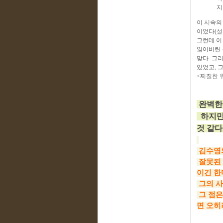
지
이 시속의
이었다(설
그런데 이
잃어버린 
맞다. 그
있었고, 
<찌질한 
완벽한 
하지만
것 같다. 
김수영의
잘못된 
이긴 한
그의 사
그 점은
면 오히