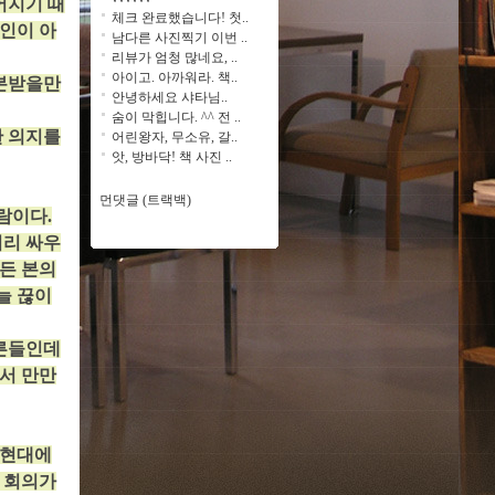
어지기 때
체크 완료했습니다! 첫..
인이 아
남다른 사진찍기 이번 ..
리뷰가 엄청 많네요, ..
아이고. 아까워라. 책..
 본받을만
안녕하세요 샤타님..
숨이 막힙니다. ^^ 전 ..
한 의지를
어린왕자, 무소유, 갈..
앗, 방바닥! 책 사진 ..
먼댓글 (트랙백)
람이다.
끼리 싸우
쨌든 본의
늘 끊이
어른들인데
서 만만
 현대에
 회의가