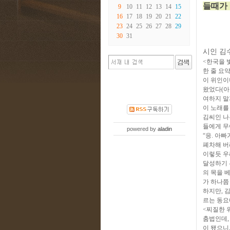
들때가 
9
10
11
12
13
14
15
16
17
18
19
20
21
22
23
24
25
26
27
28
29
30
31
시인 김
<한국을 
한 줄 요
이 위인이
왔었다(아
여하지 말
이 노래를
김씨인 나
들에게 무
powered by
aladin
“응. 아
폐차해 버
이렇듯 우
달성하기 
의 목을 
가 하나쯤
하지만, 
르는 동요
<찌질한 
춤법인데,
이 됐으니