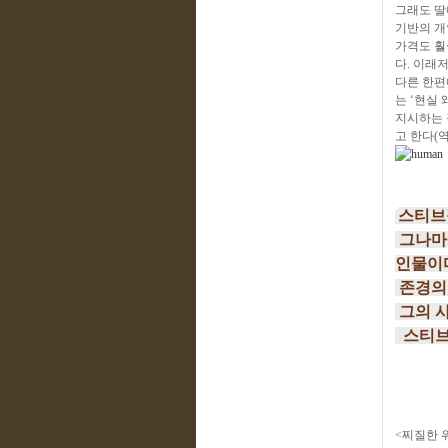
그래도 딸
기반의 개
가격도 훨
다. 이래
다른 한편
는 ‘현실 왜
지시하는 
고 한다(
스티브
그나마
인물이
존경의
그의 
스티브
<찌질한 