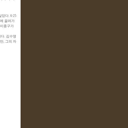
다. 6∙25
소에 끌려가
 이종구가
다. 김수영
만, 그의 자