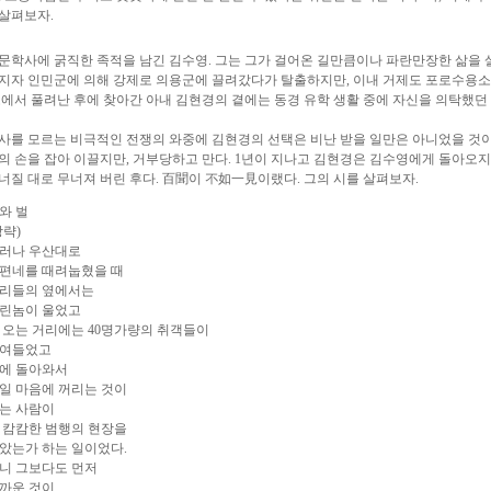
살펴보자.
문학사에 굵직한 족적을 남긴 김수영. 그는 그가 걸어온 길만큼이나 파란만장한 삶을 살았
지자 인민군에 의해 강제로 의용군에 끌려갔다가 탈출하지만, 이내 거제도 포로수용
소에서 풀려난 후에 찾아간 아내 김현경의 곁에는 동경 유학 생활 중에 자신을 의탁했던
사를 모르는 비극적인 전쟁의 와중에 김현경의 선택은 비난 받을 일만은 아니었을 것이
의 손을 잡아 이끌지만, 거부당하고 만다. 1년이 지나고 김현경은 김수영에게 돌아오지
너질 대로 무너져 버린 후다. 百聞이 不如一見이랬다. 그의 시를 살펴보자.
와 벌
상략)
러나 우산대로
편네를 때려눕혔을 때
리들의 옆에서는
린놈이 울었고
 오는 거리에는 40명가량의 취객들이
여들었고
에 돌아와서
일 마음에 꺼리는 것이
는 사람이
 캄캄한 범행의 현장을
았는가 하는 일이었다.
니 그보다도 먼저
까운 것이