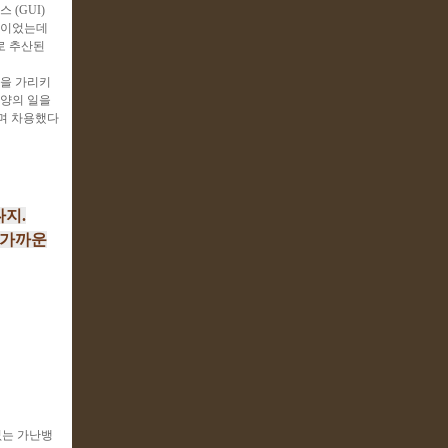
(GUI)
양이었는데
로 추산된
것을 가리키
는 양의 일을
리며 차용했다
다지.
 가까운
없는 가난뱅