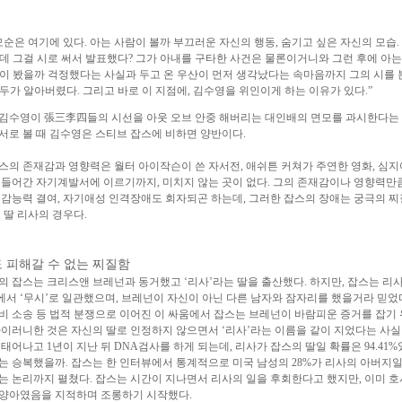
모순은 여기에 있다. 아는 사람이 볼까 부끄러운 자신의 행동, 숨기고 싶은 자신의 모습.
데 그걸 시로 써서 발표했다? 그가 아내를 구타한 사건은 물론이거니와 그런 후에 아는
이 봤을까 걱정했다는 사실과 두고 온 우산이 먼저 생각났다는 속마음까지 그의 시를 
두가 알아버렸다. 그리고 바로 이 지점에, 김수영을 위인이게 하는 이유가 있다.”
김수영이 張三李四들의 시선을 아웃 오브 안중 해버리는 대인배의 면모를 과시한다는 
서로 볼 때 김수영은 스티브 잡스에 비하면 양반이다.
스의 존재감과 영향력은 월터 아이작슨이 쓴 자서전, 애쉬튼 커쳐가 주연한 영화, 심지어
 들어간 자기계발서에 이르기까지, 미치지 않는 곳이 없다. 그의 존재감이나 영향력만
공감능력 결여, 자기애성 인격장애도 회자되곤 하는데, 그러한 잡스의 장애는 궁극의 찌
 딸 리사의 경우다.
 피해갈 수 없는 찌질함
반의 잡스는 크리스앤 브레넌과 동거했고 ‘리사’라는 딸을 출산했다. 하지만, 잡스는 리
서 ‘무시’로 일관했으며, 브레넌이 자신이 아닌 다른 남자와 잠자리를 했을거라 믿었
비 소송 등 법적 분쟁으로 이어진 이 싸움에서 잡스는 브레넌이 바람피운 증거를 잡기 
아이러니한 것은 자신의 딸로 인정하지 않으면서 ‘리사’라는 이름을 같이 지었다는 사실
 태어나고 1년이 지난 뒤 DNA검사를 하게 되는데, 리사가 잡스의 딸일 확률은 94.41%
는 승복했을까. 잡스는 한 인터뷰에서 통계적으로 미국 남성의 28%가 리사의 아버지일
는 논리까지 펼쳤다. 잡스는 시간이 지나면서 리사의 일을 후회한다고 했지만, 이미 
양아였음을 지적하며 조롱하기 시작했다.