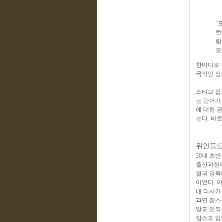
“
런
람
모
한마디로 
국적인 정
스티브 잡
는 단어가
에 대한 
는다. 바로
위인들도
20대 초
출산과정에
결국 양육
이었다. 
내 리사가
과연 잡스
말도 안되
잡스도 입