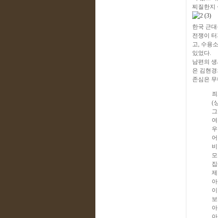
찌질한지 
한국 근대
전쟁이 터
고, 수용
있었다.
남편의 생
은 김현경
존심은 무
죄
(
그
여
우
어
비
모
집
제
아
이
보
아
아