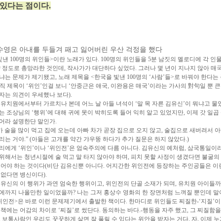
있다는 점이다.
수영은 아내를 두들겨 패고 잃어버린 우산 걱정을 했다
빛낸 100명의 위인들>이란 노래가 있다. 100명의 위인들을 5분 남짓의 멜로디에 각 인
약 정도로 총망라한 것인데, 작사가가 대단하다 싶었다. 그러나 몇 년이 지나지 않아 매
냐는 문제가 제기됐고, 노래 제목을 <한국을 빛낸 100명의 ‘사람’들>로 바꿔야 한다는
직 제목이 ‘위인’인걸 보니 ‘안중근은 애국, 이완용은 매국’이라는 가사의 對句일 뿐 큰
자는 의견이 우세했나 보다).
 유치원에서부터 가르치나 본데 어느 날 아들 녀석이 ‘말 목 자른 김유신’이 뭐냐고 물
는 조상님의 ‘행위’에 대해 귀에 못이 박히도록 들어 익히 알고 있었지만, 이제 갓 일곱 
어라 설명한단 말인가.
빠가 술을 많이 먹고 집에 오는데 아빠 차가 곧장 집으로 오지 않고, 술집으로 새버려서 
리는 거야.” (아들은 고개를 약간 갸우뚱 하다가 추가 질문은 하지 않았다.)
리에게 ‘위인’이나 ‘위인전’은 엄숙주의에 다름 아니다. 김유신의 예처럼, 삼국통일이
위해서는 청년시절에 술 먹고 말 타지 않아야 하며, 피치 못할 사정이 생겼다면 불굴의
베어야 하는 것이다(비단 김유신뿐 아니다. 어지간한 위인전에 등장하는 주인공들은 이
 없다면 병신이다).
김유신의 이 행위가 과연 엄숙한 행위이고, 위인전의 단골 소재가 되며, 유치원 아이들까
에까지 나올만한 일이었을까? 나는 그저 홍상수 영화의 한 장면처럼 느껴질 뿐인데 말
위인전>은 바로 이런 문제제기에서 출발한 책이다. 한마디로 위인들도 찌질한-‘지질’이
 책에는 어감의 차이로 ‘찌질’로 썼단다. 동의하는 바다.-행동을 자주 했고, 그 찌질함을
, 보통사람인 우리도 꿋꿋하게 살면 잘 풀릴 수 있다는 위안을 받자는 거다. 자, 이제 누