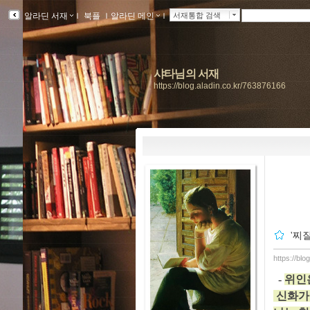
알라딘 서재
ｌ
북플
ｌ
알라딘 메인
ｌ
서재통합 검색
샤타님의 서재
https://blog.aladin.co.kr/763876166
'찌
https://bl
-
위인
신화가