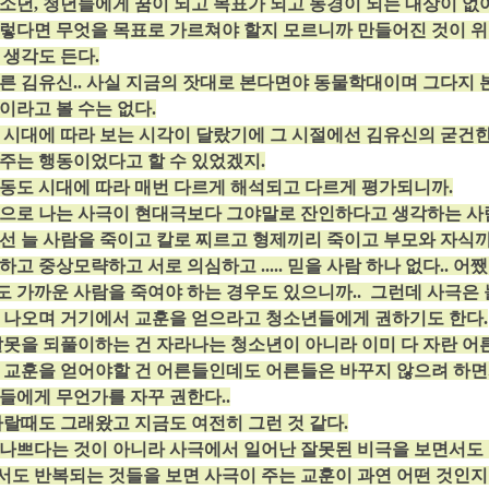
소년, 청년들에게 꿈이 되고 목표가 되고 동경이 되는 대상이 없
렇다면 무엇을 목표로 가르쳐야 할지 모르니까 만들어진 것이 위
 생각도 든다.
자른 김유신.. 사실 지금의 잣대로 본다면야 동물학대이며 그다지
이라고 볼 수는 없다.
시대에 따라 보는 시각이 달랐기에 그 시절에선 김유신의 굳건
주는 행동이었다고 할 수 있었겠지.​
 행동도 시대에 따라 매번 다르게 해석되고 다르게 평가되니까.
으로 나는 사극이 현대극보다 그야말로 잔인하다고 생각하는 사
 늘 사람을 죽이고 칼로 찌르고 형제끼리 죽이고 부모와 자식
하고 중상모략하고 서로 의심하고 ..... 믿을 사람 하나 없다.. 어
 가까운 사람을 죽여야 하는 경우도 있으니까.. 그런데 사극은 
 나오며 거기에서 교훈을 얻으라고 청소년들에게 권하기도 한다.
못을 되풀이하는 건 자라나는 청소년이 아니라 이미 다 자란 
 교훈을 얻어야할 건 어른들인데도 어른들은 바꾸지 않으려 하면
들에게 무언가를 자꾸 권한다..
랄때도 그래왔고 지금도 여전히 그런 것 같다.
 나쁘다는 것이 아니라 사극에서 일어난 잘못된 비극을 보면서도
도 반복되는 것들을 보면 사극이 주는 교훈이 과연 어떤 것인지