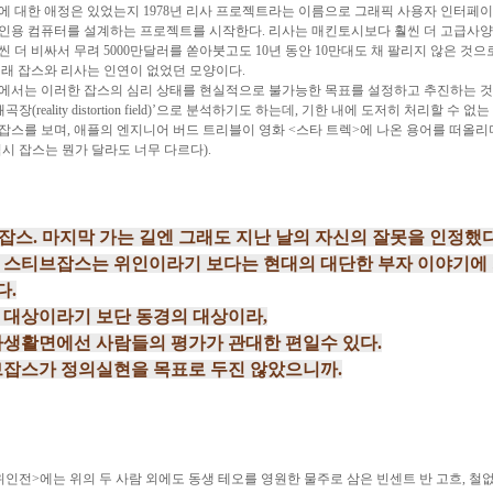
에 대한 애정은 있었는지 1978년 리사 프로젝트라는 이름으로 그래픽 사용자 인터페이스 
인용 컴퓨터를 설계하는 프로젝트를 시작한다. 리사는 매킨토시보다 훨씬 더 고급사
씬 더 비싸서 무려 5000만달러를 쏟아붓고도 10년 동안 10만대도 채 팔리지 않은 것으
저래 잡스와 리사는 인연이 없었던 모양이다.
에서는 이러한 잡스의 심리 상태를 현실적으로 불가능한 목표를 설정하고 추진하는 
곡장(reality distortion field)’으로 분석하기도 하는데, 기한 내에 도저히 처리할 수 없
잡스를 보며, 애플의 엔지니어 버드 트리블이 영화 <스타 트렉>에 나온 용어를 떠올
역시 잡스는 뭔가 달라도 너무 다르다).
잡스. 마지막 가는 길엔 그래도 지난 날의 자신의 잘못을 인정했
 스티브잡스는 위인이라기 보다는 현대의 대단한 부자 이야기에
다.
 대상이라기 보단 동경의 대상이라,
사생활면에선 사람들의 평가가 관대한 편일수 있다.
잡스가 정의실현을 목표로 두진 않았으니까.
위인전>에는 위의 두 사람 외에도 동생 테오를 영원한 물주로 삼은 빈센트 반 고흐, 철