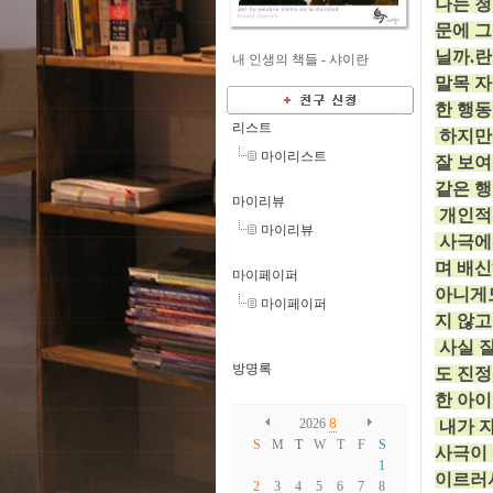
나는 청
문에 그
닐까.란
내 인생의 책들 -
샤이란
​말목 
한 행동
리스트
하지만 
마이리스트
잘 보여
​ 같은
마이리뷰
개인적
마이리뷰
사극에선
며 배신
마이페이퍼
아니게도
마이페이퍼
지 않고
사실 잘
방명록
도 진정
한 아이
2026
8
내가 자
S
M
T
W
T
F
S
사극이
1
이르러서
2
3
4
5
6
7
8