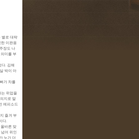
물 별로 대략
국한 이완용
 주장도 나
 의미를 부
었다. 김해
살 박이 아
아빠가 차를
라는 위업을
 의지로 말
런 에피소드
지 즐겨 부
이다.
 올바른 맞
 넘어 위인
가 누가 더