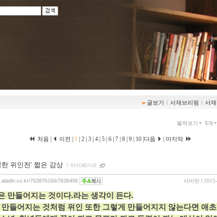
글보기
ｌ
서재브리핑
ｌ
서재
펼쳐보기
5개
처음 |
이전 |
1
|
2
|
3
|
4
|
5
|
6
|
7
|
8
|
9
|
10
|
다음
|
마지막
질한 위인전' 짧은 감상
ｌ
마이페이퍼
og.aladin.co.kr/763876166/7636496
샤이란
l 2015
은 만들어지는 것이다.라는 생각이 든다.
 만들어지는 것처럼 위인 또한 그렇게 만들어지지 않는다면 애초