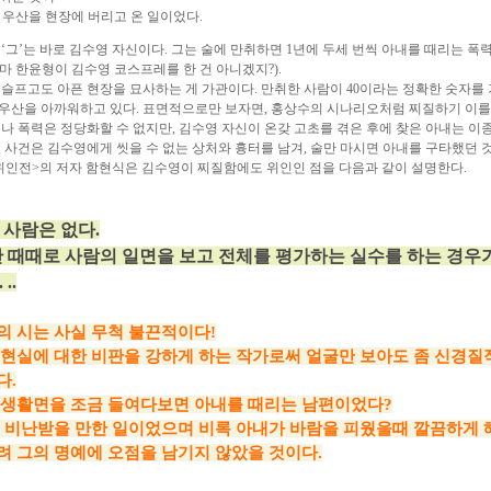
 우산을 현장에 버리고 온 일이었다.
 ‘그’는 바로 김수영 자신이다. 그는 술에 만취하면 1년에 두세 번씩 아내를 때리는 폭
마 한윤형이 김수영 코스프레를 한 건 아니겠지?).
 슬프고도 아픈 현장을 묘사하는 게 가관이다. 만취한 사람이 40이라는 정확한 숫자를
우산을 아까워하고 있다. 표면적으로만 보자면, 홍상수의 시나리오처럼 찌질하기 이를 
러나 폭력은 정당화할 수 없지만, 김수영 자신이 온갖 고초를 겪은 후에 찾은 아내는 이
그 사건은 김수영에게 씻을 수 없는 상처와 흉터를 남겨, 술만 마시면 아내를 구타했던 
위인전>의 저자 함현식은 김수영이 찌질함에도 위인인 점을 다음과 같이 설명한다.
사람은 없다.
 때때로 사람의 일면을 보고 전체를 평가하는 실수를 하는 경우
..
 시는 사실 무척 불끈적이다!
현실에 대한 비판을 강하게 하는 작가로써 얼굴만 보아도 좀 신경질
다.
생활면을 조금 들여다보면 아내를 때리는 남편이었다?
 비난받을 만한 일이었으며 비록 아내가 바람을 피웠을때 깔끔하게
려 그의 명예에 ​오점을 남기지 않았을 것이다.