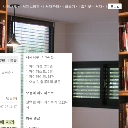
나의서재
ｌ
서재브리핑
ｌ
서재관리
ｌ
글쓰기
ｌ
즐겨찾는 서재
ｌ
서재지수
: 16942점
관리
ｌ
북플
마이리뷰:
편
275
마이리스트:
편
6
날짜순
마이페이퍼:
편
55
오늘 0, 총 35148 방문
오늘의 마이리스트
댓글(
0
)
선택된 마이리스트가 없습니
-07-07 11:47
다.
최근 댓글
에 자라
vvvvvv