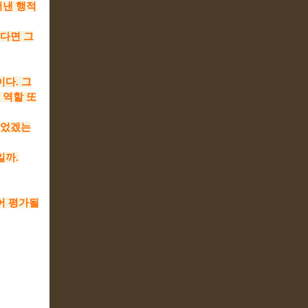
러낸 행적
다면 그
다. 그
 역할 또
니었겠는
일까.
어 평가될