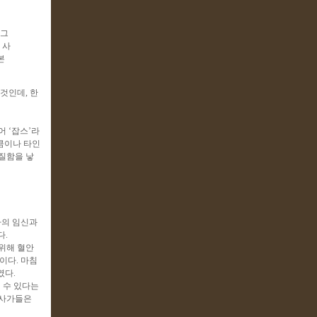
 그
 사
본
것인데, 한
 ‘잡스’라
큼이나 타인
질함을 낳
사의 임신과
다.
위해 혈안
이다. 마침
였다.
 수 있다는
호사가들은