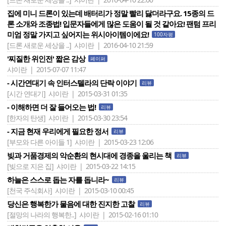
집에 미니 드론이 있는데 배터리가 정말 빨리 닳더라구요. 15종의 드
론 소개와 조종법! 입문자들에게 많은 도움이 될 것 같아요! 팬텀 프리
미엄 정말 가지고 싶어지는 위시아이템이에요!
100자평
[드론 새로운 세상을 ..]
샤이란 | 2016-04-10 21:59
'찌질한 위인전' 짧은 감상
페이퍼
샤이란 | 2015-07-07 11:47
- 시간연대기 속 인터스텔라의 단락 이야기
리뷰
[시간 연대기]
샤이란 | 2015-03-31 01:35
- 이해하면 더 잘 들어오는 법!
리뷰
[한자의 탄생]
샤이란 | 2015-03-30 23:54
- 지금 현재 우리에게 필요한 정서
리뷰
[부모와 다른 아이들 1]
샤이란 | 2015-03-23 12:06
빚과 거품경제의 악순환의 현시대에 경종을 울리는 책
리뷰
[빚으로 지은 집]
샤이란 | 2015-03-22 14:15
하늘은 스스로 돕는 자를 돕니라~
리뷰
[천국 주식회사]
샤이란 | 2015-03-10 00:45
당신은 행복한가 물음에 대한 진지한 고찰
리뷰
[절망의 나라의 행복한..]
샤이란 | 2015-02-16 01:10