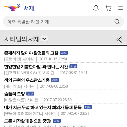
샤타님의 서재
존재하지 말아야 할것들의 고찰
리뷰
[콜럼바인]
샤이란 | 2017-10-15 23:54
한잎한잎 기쁨한다발..과 만나는 시간
리뷰
[킨포크 KINFOLK Vol.7]
샤이란 | 2017-08-31 19:51
생의 근원의 우스꽝스러움
리뷰
[세상의 끝]
샤이란 | 2017-08-06 23:58
슬픔의 모양
리뷰
[바깥은 여름]
샤이란 | 2017-07-20 23:30
내가 지금 무얼 하고 있는지 회의가 들때 문득.
리뷰
[냇물아 흘러흘러 어디..]
샤이란 | 2017-05-07 23:54
드론 시작할때 읽으면 굿띵!
리뷰
[드론 새로운 세상을 ..]
샤이란 | 2016-04-10 22:00