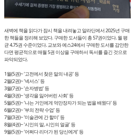
새벽에 책을 읽다가 잠시 책을 내려놓고 알라딘에서 2025년 구매
한 책들을 정리해 보았다. 구매한 도서들이 총 57권이었다. 월 평
균 4.75권 수준이었다. 교보와 예스24에서 구매한 도서를 감안한
다면 평균적으로 매월 5권 이상을 구매하서 독서를 즐긴 것으로
파악되었다.
1월(5권)~ '고전에서 찾은 말의 내공' 등
2월(2권)~ '넥서스' 등
3월(7권)~ '손자병법' 등
4월(3권)~ '생각을 잃어버린 사회' 등
5월(5권)~ '나는 거인에게 억만장자가 되는 법을 배웠다' 등
6월(2권)~ '부의 전략 수업' 등
7월(3권)~ '미술관에 간 할미' 등
8월(4권)~ '시인의 말, 시인의 얼굴' 등
9월(5권)~ '어쩌다 리더가 된 당신에게' 등