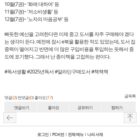
10월(7권)~ '화에 대하여' 등
11월(7권)~ '저소비생활' 등
12월(7권)~ '노자의 마음공부' 등
빠듯한 예산을 고려한다면 이제 중고 도서를 자주 구매해야 겠다
는 생각이 든다. 예전에 잠시 e북을 활용한 적도 있었는데, 도서 집
중력이 떨어지고 반면에 더 많은 구입비용을 투입하는 듯해서 중
도에 포기했다. 그래서 난 종이책을 고집하는 편이다.
#독서생활 #2025년독서 #알라딘구매도서 #책책책
글목록
3
0
17
댓글 (
)
먼댓글 (
)
좋아요 (
)
댓글쓰기
좋아요
공유하기
찜하기
로그인
l
PC버전
l
전체 메뉴
l
나의 서재