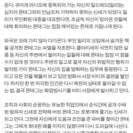
둔다. 귀마개 라디오에 중독되어 가는 자신의 밀드레드(밀리)는
심지어 몬태그와의 만남조차 기억하지 못하는 신세가 되었다. 밀
리가 우민화된 대중을 대표한다면, 조금씩 자신이 믿어온 것들에
대해 회의하는 몬태그는 점점 깨어있는 존재로 거듭나게 된다.
파국은 오래 가지 않아 다가온다. 부인 밀리의 모임에서 숨겨둔 책
을 공개한 몬태그는 파멸을 자초한다. 클라리세의 석연치 않은 실
종 등 자신의 주변에서 벌어지는 일들에 대해 몬태는 점점 더 참을
수가 없게 된 것이다. 주변의 밀고로 결국 자신의 위법적인 행위가
발각된 가이 몬태그는 자신의 집을 방화하는 임무에 동원된다. 그
리고 모든 것을 꿰뚫어 보고 있던 방화서 서장 비티와 결판을 벌인
다. 하지만 한 번 자각한 인간은 다시 예전의 상태로 돌아갈 수 없
는 법, 결국 몬태그는 화염방사기를 비티 서장에게 발사하고 만다.
조직과 사회의 순응하는 유능한 직업인에서 순식간에 공개 수배
된 범죄자 신세로 전락해 버린 몬태그는 로봇개에 쫓기는 신세가
되고 만다. 그전에 자신에게 도움과 조언을 준 파버를 찾아간 몬태
그는 그에게 최대한 폐를 끼치지 않겠다며 다시 도피길에 나선다.