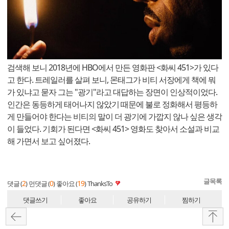
검색해 보니 2018년에 HBO에서 만든 영화판 <화씨 451>가 있다
고 한다. 트레일러를 살펴 보니, 몬태그가 비티 서장에게 책에 뭐
가 있냐고 묻자 그는 "광기"라고 대답하는 장면이 인상적이었다.
인간은 동등하게 태어나지 않았기 때문에 불로 정화해서 평등하
게 만들어야 한다는 비티의 말이 더 광기에 가깝지 않나 싶은 생각
이 들었다. 기회가 된다면 <화씨 451> 영화도 찾아서 소설과 비교
해 가면서 보고 싶어졌다.
글목록
2
0
19
댓글 (
)
먼댓글 (
)
좋아요 (
)
ThanksTo
댓글쓰기
좋아요
공유하기
찜하기