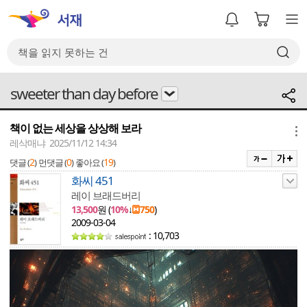
sweeter than day before
책이 없는 세상을 상상해 보라
메뉴
레삭매냐 2025/11/12 14:34
2
0
19
댓글 (
)
먼댓글 (
)
좋아요 (
)
화씨 451
레이 브래드버리
13,500
원 (
10%
↓
750
)
2009-03-04
: 10,703