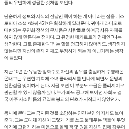
중의 우민화에 성공한 것처럼 보인다.
단순하게 정보와 지식의 전달만 책이 하는 게 아니라는 점을 디스
토피아 소설 <화씨 451>은 확실하게 알려준다. 귀마개 라디오로
대변되는 우민화 정책의 무서움은 사람들로 하여금 사유 자체를
하지 않게 만든다는 점이다. 그 유명한 데카르트의 명제인 "나는
생각한다. 고로 존재한다"라는 말을 언급하지 않더라도, 생각하지
않는다면 자신의 존재 자체도 부정하게 되는 게 아닌가라는 생각
이 들었다.
지난 10년 간 유능한 방화수로 자신의 임무를 충실하게 수행해온
몬태그는 우연한 기회에 소녀 클라리세를 만나게 되면서 운명의
전환점을 맞이하게 된다. 지금 보면 이 부분도 조금은 클리셰이로
판단할 수 있지 않을까 싶다. 누가 봐도 공고해 보이던 사회도 결
국 아주 사소한 틈의 균열로 붕괴의 단초가 시작되지 않았던가.
동시에 몬태그는 금지된 것을 소망하는 인간 본연의 자세도 보여
준다. 그는 도대체 자신이 그렇게 기를 쓰고 불태우는 책들이 무엇
이기에 그런가 하는 마음으로 몰래 책 몇 권을 자신의 집에 감추어