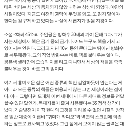
서는 매카시 광풍이 일던 시절이었다. 사상에 대한 검열은 책을 불
태워 버리는 세상과 등치되지 않았나 하는 상상이 되었다. 야만의
시절이었다. 지금도 여전히 권력이 무엇을 읽고, 또 읽지 말아야
한다는 걸 규제하고 있다는 사실이 새롭지가 않을 지경이다.
소설 <화씨 451>의 주인공은 방화수 30세의 가이 몬태그다. 그가
사는 세상에서 책은 금기 중의 금기다. 어느 누구도 책을 가지고
있어서는 안된다. 그리고 지난 10년 동안 몬태그는 뛰어난 방화수
로 복무해왔다. 그의 직업 방화수는 바로 책을 불태우는 일이다.
붉은색 샐라만더 모습의 차를 타고 다니면서 세상의 책들을 족족
불태우는 것이 바로 그의 일이다.
여기서 흥미로운 점은 어떤 종류의 책만 검열하듯이 안된다는 게
아니라 모든 종류의 책들은 허용되지 않는 그런 세상이라는 점이
다. 아니 그렇다면 도대체 이번 세대에서 다른 세대로 정보를 전달
할 수 있단 말인가. 독재자들이 즐겨 사용했다는 3S 정책 생각이
났다. 기술발전이 아직 현대의 그것을 따라올 수 없던 시절의 창작
은 일반 대중이 이른바 "귀마개 라디오"와 벽면의 스크린에 의존
하는 정도로 묘사되고 있었다. 그런 점에서 보이지 않는 권력은 대