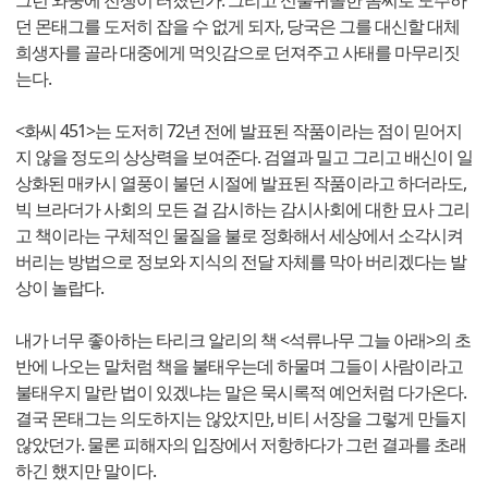
그런 와중에 전쟁이 터졌던가. 그리고 신출귀몰한 솜씨로 도주하
던 몬태그를 도저히 잡을 수 없게 되자, 당국은 그를 대신할 대체
희생자를 골라 대중에게 먹잇감으로 던져주고 사태를 마무리짓
는다.
<화씨 451>는 도저히 72년 전에 발표된 작품이라는 점이 믿어지
지 않을 정도의 상상력을 보여준다. 검열과 밀고 그리고 배신이 일
상화된 매카시 열풍이 불던 시절에 발표된 작품이라고 하더라도,
빅 브라더가 사회의 모든 걸 감시하는 감시사회에 대한 묘사 그리
고 책이라는 구체적인 물질을 불로 정화해서 세상에서 소각시켜
버리는 방법으로 정보와 지식의 전달 자체를 막아 버리겠다는 발
상이 놀랍다.
내가 너무 좋아하는 타리크 알리의 책 <석류나무 그늘 아래>의 초
반에 나오는 말처럼 책을 불태우는데 하물며 그들이 사람이라고
불태우지 말란 법이 있겠냐는 말은 묵시록적 예언처럼 다가온다.
결국 몬태그는 의도하지는 않았지만, 비티 서장을 그렇게 만들지
않았던가. 물론 피해자의 입장에서 저항하다가 그런 결과를 초래
하긴 했지만 말이다.