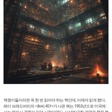
책쟁이들이라면 꼭 한 번 읽어야 하는 책인데, 이제야 읽게 됐다.
레이 브래드버리의 <화씨 451>가 나온 해는 1953년으로 미국에