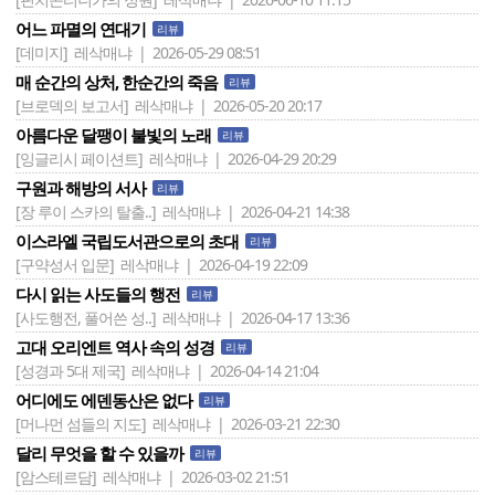
어느 파멸의 연대기
리뷰
[데미지]
레삭매냐 | 2026-05-29 08:51
매 순간의 상처, 한순간의 죽음
리뷰
[브로덱의 보고서]
레삭매냐 | 2026-05-20 20:17
아름다운 달팽이 불빛의 노래
리뷰
[잉글리시 페이션트]
레삭매냐 | 2026-04-29 20:29
구원과 해방의 서사
리뷰
[장 루이 스카의 탈출..]
레삭매냐 | 2026-04-21 14:38
이스라엘 국립도서관으로의 초대
리뷰
[구약성서 입문]
레삭매냐 | 2026-04-19 22:09
다시 읽는 사도들의 행전
리뷰
[사도행전, 풀어쓴 성..]
레삭매냐 | 2026-04-17 13:36
고대 오리엔트 역사 속의 성경
리뷰
[성경과 5대 제국]
레삭매냐 | 2026-04-14 21:04
어디에도 에덴동산은 없다
리뷰
[머나먼 섬들의 지도]
레삭매냐 | 2026-03-21 22:30
달리 무엇을 할 수 있을까
리뷰
[암스테르담]
레삭매냐 | 2026-03-02 21:51