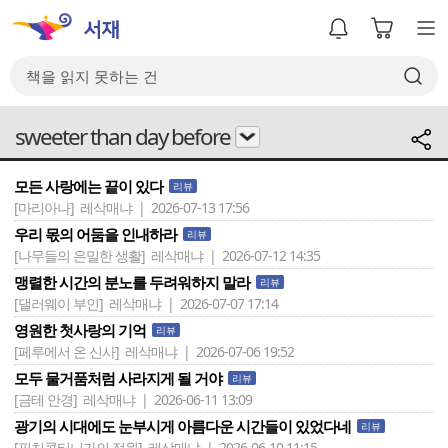
sweeter than day before
모든 사랑에는 끝이 있다
리뷰
[마리아나]
레삭매냐 | 2026-07-13 17:56
우리 몫의 어둠을 인내하라
리뷰
[나무들의 은밀한 생활]
레삭매냐 | 2026-07-12 14:35
맹렬한 시간의 분노를 두려워하지 말라
리뷰
[댈러웨이 부인]
레삭매냐 | 2026-07-07 17:14
영원한 첫사랑의 기억
리뷰
[페루에서 온 신사]
레삭매냐 | 2026-07-06 19:52
모두 물거품처럼 사라지게 될 거야
리뷰
[금테 안경]
레삭매냐 | 2026-06-11 13:09
광기의 시대에도 눈부시게 아름다운 시간들이 있었다네
리뷰
[핀치콘티니가의 정원]
레삭매냐 | 2026-06-10 11:15