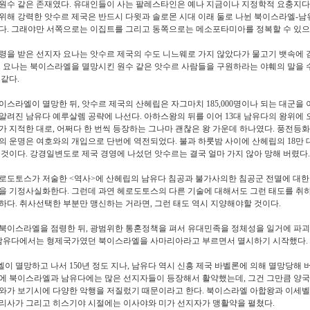
원수 같은 존재였다
.
유대인들이 사는 팔레스타인은 예나 지금이나 지정학적 요충지다
위해 강력한 앗수르 제국은 반드시 다윗과 솔로몬 시대 이래 둘로 나뉜 북이스라엘
-
남
다
.
그래야만 서쪽으로는 이집트를 그리고 동쪽으로는 메소포타미아를 정복할 수 있으
령을 받은 선지자 요나는 앗수르 제국의 수도 니느웨로 가지 않았다가 물고기 뱃속에 
.
요나는 북이스라엘을 멸망시킨 원수 같은 앗수르 사람들을 구원하라는 야훼의 말을 
 같다
.
이스라엘이 멸망한 뒤
,
앗수르 제국의 산헤립은 자그마치
185,000
명이나 되는 대군을 
알려진 남유다 예루살렘 공략에 나선다
.
아하스왕의 뒤를 이어
13
대 남유다의 왕위에 
가 지적한 대로
,
어쩌다 한 번씩 등장하는 그나마 괜찮은 왕 가운데 하나였다
.
풍전등화
의 운명은 여호와의 개입으로 단번에 역전되었다
.
불과 하룻밤 사이에 산헤립의
18
만 
 것이다
.
강경일변도로 제국 경영에 나섰던 앗수르는 결국 얼마 가지 않아 망해 버렸다
.
헤로도토스가 저술한
<
역사
>
에 산헤립의 남유다 침공과 불가사의한 침공군 전멸에 대한
건을 기정사실화한다
.
그런데 과연 헤로도토스의 다른 기술에 대해서도 그런 태도를 취
금하다
.
취사선택한 부분만 맹신하는 거라면
,
그런 태도 역시 지양해야할 것이다
.
북이스라엘을 점령한 뒤
,
광범위한 통혼정책을 펴서 유대민족을 정체성을 일거에 파괴
남유다에서는 형제국가였던 북이스라엘을 사마리아라고 부르면서 멸시하기 시작했다
.
엘이 멸망하고 나서
150
년 정도 지나
,
남유다 역시 신흥 제국 바벨론에 의해 멸망당해 
에 북이스라엘과 남유다에는 많은 선지자들이 등장해서 활약했는데
,
그건 그만큼 양
와가 보기시에 다양한 악행을 저질렀기 때문이라고 한다
.
북이스라엘 아합왕과 이세벨
리사가 그리고 히스기야 시절에는 이사야와 미가 선지자가 맹활약을 펼쳤다
.