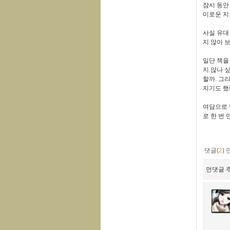
잠시 동안
미로운 
사실 유대
지 않아 
일단 책을
지 않나 
할까
.
그리
지기도 했
여담으로 
로 한 번
댓글(
2
)
먼댓글 주