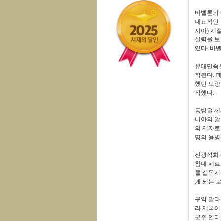
바벨론의 
대표적인 
시아
)
시절
실력을 보
있다
.
바벨
유대민족은
작된다
.
페
했던 모
작했다
.
동방을 제
니아의 알
의 제자로
명의 용병
전광석화 
침내 페르
를 접목시
게 되는 
구약 말라
라 제국이
군주 안