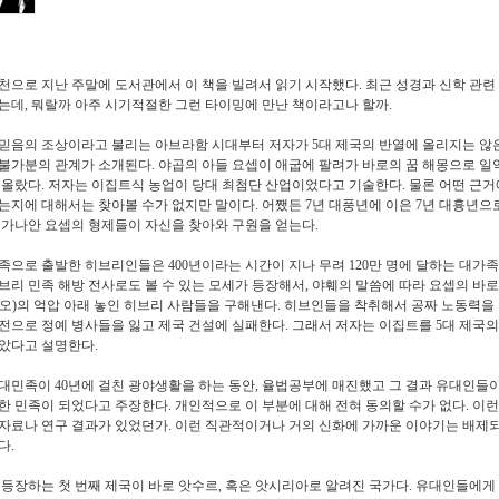
천으로 지난 주말에 도서관에서 이 책을 빌려서 읽기 시작했다
.
최근 성경과 신학 관련
있는데
,
뭐랄까 아주 시기적절한 그런 타이밍에 만난 책이라고나 할까
.
믿음의 조상이라고 불리는 아브라함 시대부터 저자가
5
대 제국의 반열에 올리지는 않
불가분의 관계가 소개된다
.
야곱의 아들 요셉이 애굽에 팔려가 바로의 꿈 해몽으로 일
 올랐다
.
저자는 이집트식 농업이 당대 최첨단 산업이었다고 기술한다
.
물론 어떤 근거
는지에 대해서는 찾아볼 수가 없지만 말이다
.
어쨌든
7
년 대풍년에 이은
7
년 대흉년으로
 가나안 요셉의 형제들이 자신을 찾아와 구원을 얻는다
.
가족으로 출발한 히브리인들은
400
년이라는 시간이 지나 무려
120
만 명에 달하는 대가
브리 민족 해방 전사로도 볼 수 있는 모세가 등장해서
,
야훼의 말씀에 따라 요셉의 바
오
)
의 억압 아래 놓인 히브리 사람들을 구해낸다
.
히브인들을 착취해서 공짜 노동력을 
전으로 정예 병사들을 잃고 제국 건설에 실패한다
.
그래서 저자는 이집트를
5
대 제국의
않았다고 설명한다
.
유대민족이
40
년에 걸친 광야생활을 하는 동안
,
율법공부에 매진했고 그 결과 유대인들
한 민족이 되었다고 주장한다
.
개인적으로 이 부분에 대해 전혀 동의할 수가 없다
.
이런
자료나 연구 결과가 있었던가
.
이런 직관적이거나 거의 신화에 가까운 이야기는 배제
다
.
 등장하는 첫 번째 제국이 바로 앗수르
,
혹은 앗시리아로 알려진 국가다
.
유대인들에게