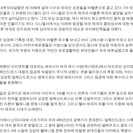
네부갓네살왕은 세 차례에 걸쳐 다수의 유대인 포로들을 바벨론으로 끌고 갔다
. 1
차 
인물로 그 유명한 다니엘이 있다
.
다니엘은 앗수르 제국과 바벨론 제국의 멸망을 넘어
까지 살아남았다고 한다
.
그의 조상 요셉처럼
,
역시 제국의 최고권력자인 왕의 꿈 해
여준 인물이기도 하다
.
다니엘서에서는 미래에 등장할 여러 제국의 흥망성쇠에 대한 
론 제국은 앗수르에 비해 상대적으로 관용적인 태도로 피지배민족들을 대했다
.
 성경에 기록된 대로
, 70
년의 바벨론 유수를 보내고 바사 고레스왕 시절에 비로소 포
르시아 고레스
-
아하수에로왕들은 이방신을 믿으면서도 동시에 전능한 여호와의 능력
양이다
.
국가적 차원의 지원으로
70
년간 포로생활하던 유대인들이 속속 예루살렘으로 돌
패했던 오리엔트를 대표하는 페르시아 제국 역시 서방
(
옥시덴트
)
에서 떠오르던 강자
렉산드로스 대왕의 침공에 속절없이 무너져 내렸다
.
부왕 필리포스의 후원 아래
,
아리
 성장한 알렉산드로스는 명목으로는 예전 페르시아의 그리스 침공에 대한 복수라고 
들을 동원했다
.
같은 공격으로 페르시아의 다리우스
3
세를 이수스 전투와 가우가멜라 전투 등으로 패
시아 전역을 점령하는데 성공한 알렉산드로스는 비록 요절하지만 그리스 문화와 오리
킨 이른바 헬레니즘 문화 시대를 열게 된다
.
그리고 헬라 제국의 뒤를 이어 지중해 세
로마 제국의 시대가 도래한다
.
기에서 신약시대에 이르기까지 무려
400
년간의 공백기가 존재한다
.
알렉산드로스 사후
 네 개의 왕국으로 분열되고
,
그 중에 팔레스타인 지역을 관장하던 셀레우코스 왕조 시
티오코스
4
세 시절에 강압적 헬레니즘 문화 전파에 반발한 유대인들의 마카베오 혁명이