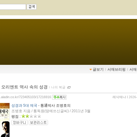
글보기
ｌ
서재브리핑
ｌ
서재
 오리엔트 역사 속의 성경
ｌ
나의 북글
og.aladin.co.kr/723405103/17216916
레삭매냐
l 2026
성경과 5대 제국
- 통通박사 조병호의
조병호 지음 / 통독원(땅에쓰신글씨) / 2011년 3월
평점 :