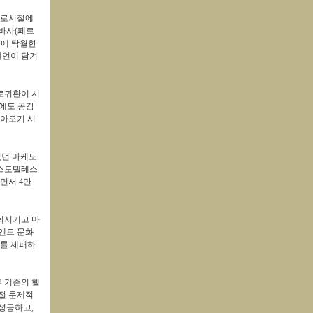
포로시절에
 바사
(
페르
몽에 탁월한
예언이 담겨
로귀환이 시
에도 공감
아오기 시
였던 마케도
스토텔레스
하면서
4
만
퇴시키고 마
엔트 문화
계를 제패하
 기존의 헬
절 문제적
 성공하고
,