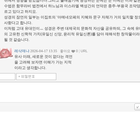
쉬에서 영향을 받았습니다.그리고 출애굽기에 등장하는 눈에는 눈 이에는 이와 같
수법은 함무라비 법전에서 하느님과 이스라엘 백성간의 언약은 종주-부용국 조약양
르고 있다고 하지요.
성경의 잠언의 일부는 이집트의 ‘아메네모페의 지혜와 문구 자체가 거의 일치할 정
사핟다고 합니다.
이처럼 고대 유대인이ㅡ 성경은 주변 대제국의 문화적 자산을 공유하되, 그 속에 
의 고유한 신학적 가치(유일신 신앙, 윤리적 유일신론)를 담아 재해석한 창작물이라
될 것 같습니다.
레삭매냐
|
2026-04-17 13:35
좋아요
0
URL
유사 이래, 새로운 것이 없다는 격언
을 고려해 보자면 이해가 가는 지적
이라고 생각합니다.