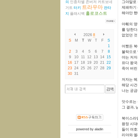
의
인종차별
존버저
커트보네
그야말로 
트라우마
제패하기 
거트
터키
판타
홀로코스트
해야만 했
지
플래시백
야훼의 명
를 당한다
2026
8
없었던 것
S
M
T
W
T
F
S
1
어쨌든 북
2
3
4
5
6
7
8
불락으로 
9
10
11
12
13
14
15
야는 저자
16
17
18
19
20
21
22
유다 왕국
23
24
25
26
27
28
29
죽어 버린
30
31
저자는 
해당 사
나는 궁
앗수르는 
그 결과
,
북이스라
왕정 시대
powered by
aladin
들이 여호
리야와 엘