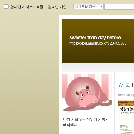
알라딘 서재
ｌ
북플
ｌ
알라딘 메인
ｌ
서재통합 검색
sweeter than day before
https://blog.aladin.co.kr/723405103
고대
https://bl
나의 시답잖은 책읽기 기록 -
레삭매냐