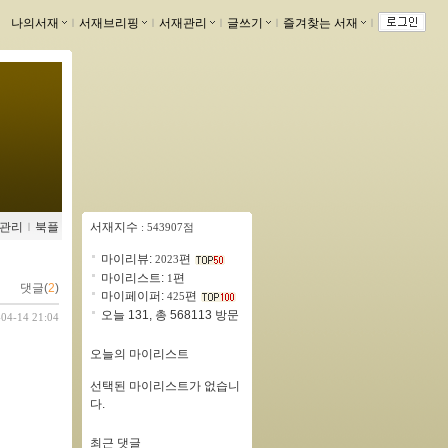
나의서재
ｌ
서재브리핑
ｌ
서재관리
ｌ
글쓰기
ｌ
즐겨찾는 서재
ｌ
관리
ｌ
북플
서재지수
: 543907점
마이리뷰:
편
2023
마이리스트:
편
1
댓글(
2
)
마이페이퍼:
편
425
오늘 131, 총 568113 방문
-04-14 21:04
오늘의 마이리스트
선택된 마이리스트가 없습니
다.
최근 댓글