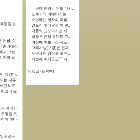
「금테 안경」 저도 다시..
도쿠가와 이에야스는 ..
소설에는 화자의 이름..
 책들을 섭
읽으신 후에 평점이 변..
가톨릭 교도이지만 사..
성경은 흔히 유대인 고..
은 애굽
,
이
여전에 아틀라스 지도..
약 총리대신
고래사냥(포경)은 현재..
에서 그런
두번세번 읽어도 좋은 ..
 거의 굶
세번째 이시군요^^ 저..
먼댓글 (트랙백)
족이 되었다
.
로와는 다른
쓰던 바로
 반열에 올
이 세계에서
 주장을 뒷
되어야 한다
 앗수르는