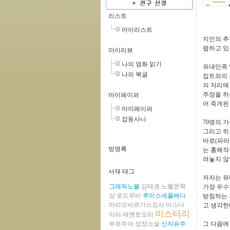
리스트
마이리스트
지인의 추
렵하고 
마이리뷰
나의 영화 읽기
유대민족 
나의 북글
집트와의 
의 자리에
주장을 하
마이페이퍼
어 죽게된
마이페이퍼
잡동사니
70
명의 
그리고 히
바로
(
파라
방명록
는 홍해작
려놓지 
서재 태그
저자는 
그래픽노블
김태권
노벨문학
가장 우수
상
로드무비
루이스세풀베다
받침하는 
마리오바르가스요사
마스다
고 생각한
미스터리
미리
메멘토모리
부르주아
성장소설
신자유주
그 다음에