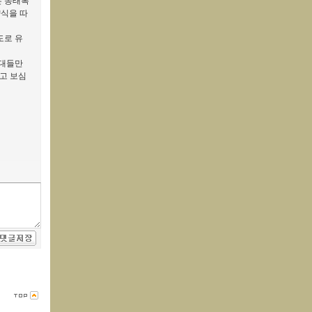
은 동태복
식을 따
도로 유
유대들만
고 보심