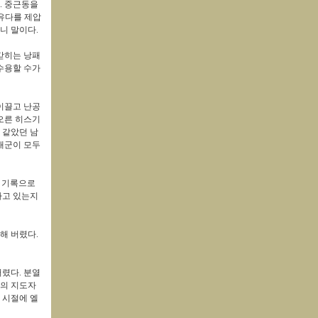
.
중근동을
유다를 제압
니 말이다
.
갇히는 낭패
수용할 수가
이끌고 난공
오른 히스기
 같았던 남
대군이 모두
 기록으로
하고 있는지
해 버렸다
.
버렸다
.
분열
국의 지도자
 시절에 엘