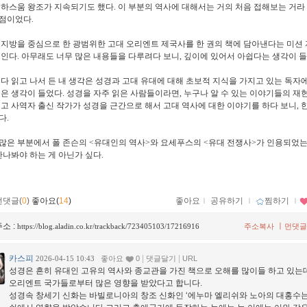
 하스움 왕조가 지속되기도 했다
.
이 부분의 역사에 대해서는 거의 처음 접해보는 거라
지점이었다
.
 지방을 중심으로 한 광범위한 고대 오리엔트 제국사를 한 권의 책에 담아낸다는 미션 
보인다
.
아무래도 너무 많은 내용들을 다루려다 보니
,
깊이에 있어서 아쉽다는 생각이 
 다 읽고 나서 든 내 생각은 성경과 고대 유대에 대해 초보적 지식을 가지고 있는 독자
싶은 생각이 들었다
.
성경을 자주 읽은 사람들이라면
,
누구나 알 수 있는 이야기들의 
고 사역자 출신 작가가 성경을 근간으로 해서 고대 역사에 대한 이야기를 하다 보니
,
다
.
많은 부분에서 폴 존슨의
<
유대인의 역사
>
와 요세푸스의
<
유대 전쟁사
>
가 인용되었
 만나봐야 하는 게 아닌가 싶다
.
먼댓글(
0
)
좋아요(
14
)
좋아요
ｌ
공유하기
ｌ
찜하기
ｌ
소 :
ㅣ
https://blog.aladin.co.kr/trackback/723405103/17216916
주소복사
먼댓글
카스피
|
|
2026-04-15 10:43
좋아요
0
댓글달기
URL
성경은 흔히 유대인 고유의 역사와 종교관을 가진 책으로 오해를 많이들 하고 있는
오리엔트 국가들로부터 많은 영향을 받았다고 합니다.
성경속 창세기 신화는 바빌로니아의 창조 신화인 ‘에누마 엘리쉬와 노아의 대홍수