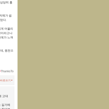
 상당히 흥
자체가 쉽
들었다
.
에게 어울리
재현이라고나
한계가 느껴
는데
,
원전으
ThanksTo
바로쓰기
데 고대
는 길가메