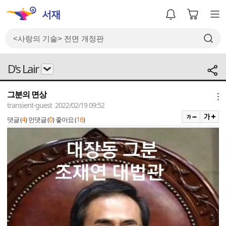
D's Lair
그분의 면상
메뉴
transient-guest 2022/02/19 09:52
4
0
16
댓글 (
)
먼댓글 (
)
좋아요 (
)