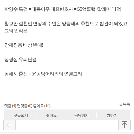
박영수 특검 = 대륙아주 대표변호사 = 50억클럽, 딸래미 11억
황교안 절친인 면상의 주인은 양승태의 추천으로 법관이 되었고
그의 업적은:
강제징용 배상 반대!
정경심 유죄판결
동해시 출신 = 윤똥덩어리와의 연결고리
글목록
4
0
16
댓글 (
)
먼댓글 (
)
좋아요 (
)
댓글쓰기
좋아요
공유하기
찜하기