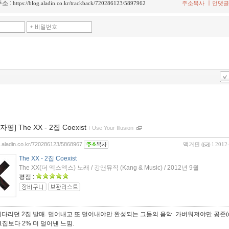
소 :
ㅣ
https://blog.aladin.co.kr/trackback/720286123/5897962
주소복사
먼댓글
0자평] The XX - 2집 Coexist
ｌ
Use Your Illusion
og.aladin.co.kr/720286123/5868967
맥거핀
(
) l 2012
The XX - 2집 Coexist
The XX(더 엑스엑스) 노래 / 강앤뮤직 (Kang & Music) / 2012년 9월
평점 :
다리던 2집 발매. 덜어내고 또 덜어내야만 완성되는 그들의 음악. 가벼워져야만 공존(coe
 1집보다 2% 더 덜어낸 느낌.