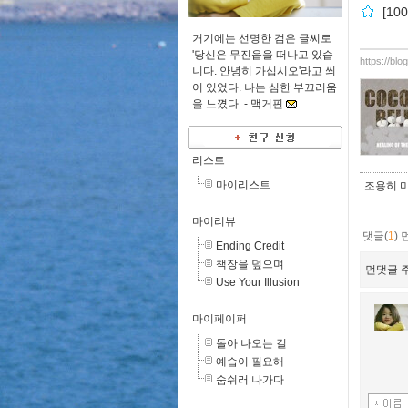
[10
거기에는 선명한 검은 글씨로
'당신은 무진읍을 떠나고 있습
https://bl
니다. 안녕히 가십시오'라고 씌
어 있었다. 나는 심한 부끄러움
을 느꼈다. -
맥거핀
리스트
마이리스트
조용히 
마이리뷰
댓글(
1
)
Ending Credit
책장을 덮으며
먼댓글 주
Use Your Illusion
마이페이퍼
돌아 나오는 길
예습이 필요해
숨쉬러 나가다