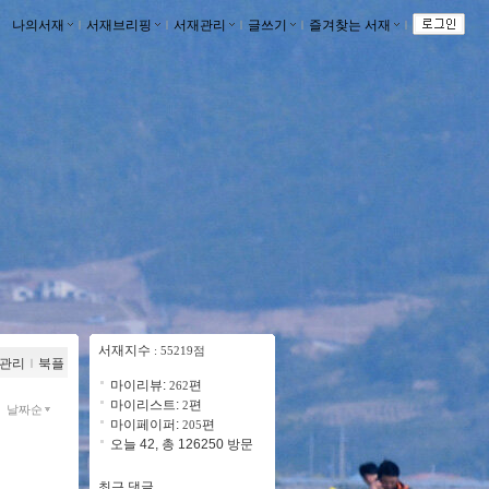
나의서재
ｌ
서재브리핑
ｌ
서재관리
ｌ
글쓰기
ｌ
즐겨찾는 서재
ｌ
서재지수
: 55219점
관리
ｌ
북플
마이리뷰:
편
262
마이리스트:
편
2
날짜순
마이페이퍼:
편
205
오늘 42, 총 126250 방문
최근 댓글