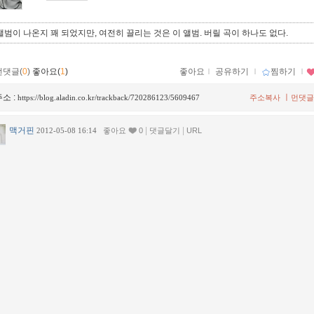
앨범이 나온지 꽤 되었지만, 여전히 끌리는 것은 이 앨범. 버릴 곡이 하나도 없다.
먼댓글(
0
)
좋아요(
1
)
좋아요
ｌ
공유하기
ｌ
찜하기
ｌ
소 :
ㅣ
https://blog.aladin.co.kr/trackback/720286123/5609467
주소복사
먼댓글
맥거핀
|
|
2012-05-08 16:14
좋아요
0
댓글달기
URL