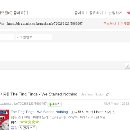
먼댓글(
0
)
좋아요(
1
)
좋아요
ｌ
공유하기
ｌ
찜하기
ｌ
소 :
ㅣ
https://blog.aladin.co.kr/trackback/720286123/5868967
주소복사
먼댓글
자평] The Ting Tings - We Started Nothing
ｌ
Use Your Illusion
og.aladin.co.kr/720286123/5609467
맥거핀
(
) l 2012
The Ting Tings - We Started Nothing
- 소니뮤직 Must Listen 시리즈
팅팅스 (Ting Tings) 노래 / 소니뮤직(SonyMusic) / 2011년 9월
평점 :
품절