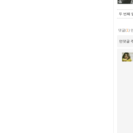
두 번째 
댓글(
1
)
먼댓글 주