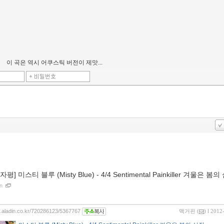
이 곡은 역시 어쿠스틱 버전이 제맛...
0자평] 미스티 블루 (Misty Blue) - 4/4 Sentimental Painkiller 겨울은 봄
on
og.aladin.co.kr/720286123/5367767
맥거핀
(
) l 2012