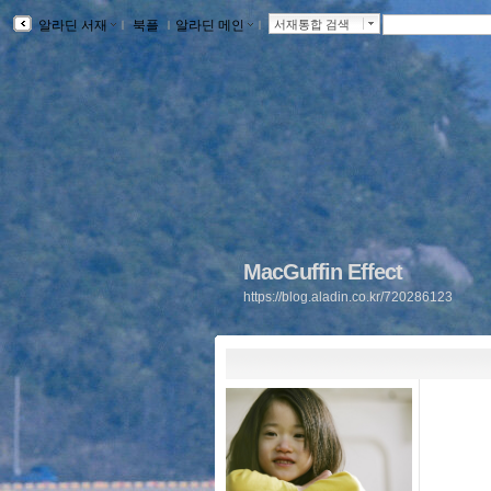
알라딘 서재
ｌ
북플
ｌ
알라딘 메인
ｌ
서재통합 검색
MacGuffin Effect
https://blog.aladin.co.kr/720286123