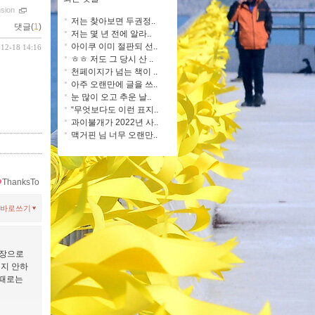
usion
저는 찾아보면 두권정..
댓글(
1
)
저는 몇 년 전에 알라..
아이쿠 이미 절판되 선..
-12-18 14:16
ㅎㅎ 저도 그 당시 산 ..
천페이지가 넘는 책이 ..
아주 오랜만에 글을 쓰..
눈 많이 오고 추운 날..
“무엇보다도 이런 표지..
과이불개가 2022년 사..
맥거핀 님 너무 오랜만..
ThanksTo
바로쓰기
매장으로
건지 안하
 때로는