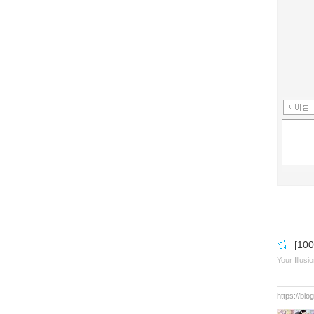
[10
Your Illusi
https://bl