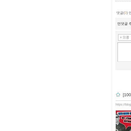
댓글(
0
)
먼댓글 주
[100
https://bl