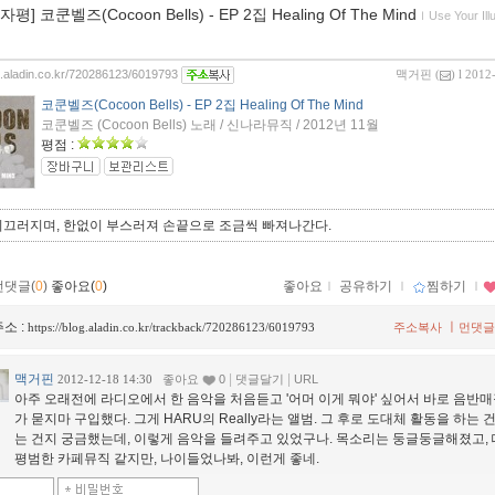
0자평] 코쿤벨즈(Cocoon Bells) - EP 2집 Healing Of The Mind
ｌ
Use Your Ill
og.aladin.co.kr/720286123/6019793
맥거핀
(
) l 2012
코쿤벨즈(Cocoon Bells) - EP 2집 Healing Of The Mind
코쿤벨즈 (Cocoon Bells) 노래 / 신나라뮤직 / 2012년 11월
평점 :
미끄러지며, 한없이 부스러져 손끝으로 조금씩 빠져나간다.
먼댓글(
0
)
좋아요(
0
)
좋아요
ｌ
공유하기
ｌ
찜하기
ｌ
소 :
ㅣ
https://blog.aladin.co.kr/trackback/720286123/6019793
주소복사
먼댓글
맥거핀
|
|
2012-12-18 14:30
좋아요
0
댓글달기
URL
아주 오래전에 라디오에서 한 음악을 처음듣고 '어머 이게 뭐야' 싶어서 바로 음반
가 묻지마 구입했다. 그게 HARU의 Really라는 앨범. 그 후로 도대체 활동을 하는 
는 건지 궁금했는데, 이렇게 음악을 들려주고 있었구나. 목소리는 둥글둥글해졌고,
평범한 카페뮤직 같지만, 나이들었나봐, 이런게 좋네.