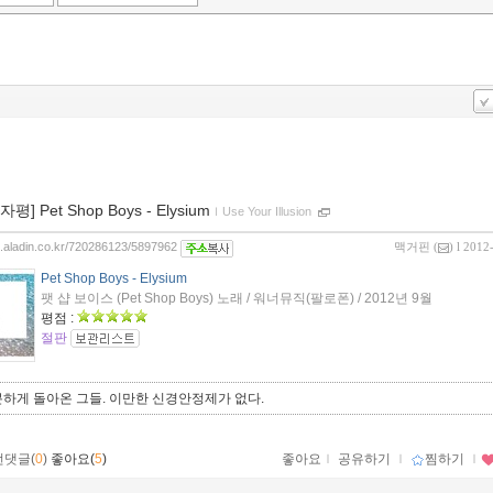
0자평] Pet Shop Boys - Elysium
ｌ
Use Your Illusion
og.aladin.co.kr/720286123/5897962
맥거핀
(
) l 2012
Pet Shop Boys - Elysium
팻 샵 보이스 (Pet Shop Boys) 노래 / 워너뮤직(팔로폰) / 2012년 9월
평점 :
절판
하게 돌아온 그들. 이만한 신경안정제가 없다.
먼댓글(
0
)
좋아요(
5
)
좋아요
ｌ
공유하기
ｌ
찜하기
ｌ