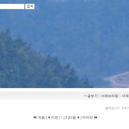
글보기
ｌ
서재브리핑
ｌ
서재
펼쳐보기
5개
처음 |
이전 |
1
|
2
|
다음
|
마지막