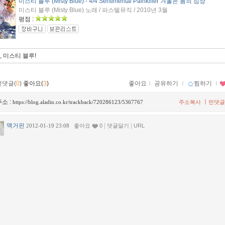
미스티 블루 (Misty Blue) - 4/4 Sentimental Painkiller 겨울은 봄의 심장
미스티 블루 (Misty Blue) 노래 / 파스텔뮤직 / 2010년 3월
평점 :
 미스티 블루!
먼댓글(
0
)
좋아요(
3
)
좋아요
ｌ
공유하기
ｌ
찜하기
ｌ
소 :
ㅣ
https://blog.aladin.co.kr/trackback/720286123/5367767
주소복사
먼댓글
맥거핀
|
|
2012-01-19 23:08
좋아요
0
댓글달기
URL