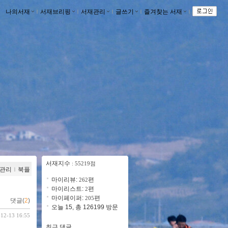
나의서재
ｌ
서재브리핑
ｌ
서재관리
ｌ
글쓰기
ｌ
즐겨찾는 서재
ｌ
서재지수
: 55219점
관리
ｌ
북플
마이리뷰:
편
262
마이리스트:
편
2
마이페이퍼:
편
205
댓글(
2
)
오늘 15, 총 126199 방문
-12-13 16:55
최근 댓글