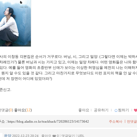
사의 이창동 각본집은 순서가 거꾸로다. 버닝, 시, 그리고 밀양. (그렇다면 이제는 박
차례인가?) 물론 버닝과 시는 가지고 있고, 이제는 밀양 차례다. 어떤 영화들은 나와 
있다. 예를 들어 영화의 초중반부 신애가 보이는 이상한 허영심을 예전의 나는 이해하
은 뭔지 알 수도 있을 것 같다. 그리고 마찬가지로 무엇보다도 이런 표지의 책을 안 살 수
그런데 저 장면이 어디에 있었더라?)
존신고.
먼댓글(
0
)
좋아요(
12
)
좋아요
ｌ
공유하기
ｌ
찜하기
ｌ
소 :
ㅣ
https://blog.aladin.co.kr/trackback/720286123/14173642
주소복사
먼댓글
윤양
|
|
2022-12-23 20:24
좋아요
0
댓글달기
URL