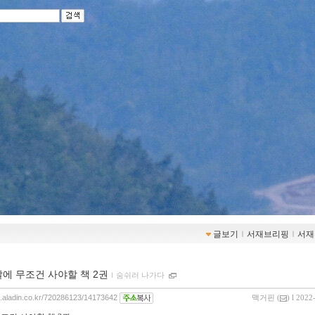
글보기
ｌ
서재브리핑
ｌ
서재
달에 무조건 사야할 책 2권
ｌ
숨쉬러 나가다
og.aladin.co.kr/720286123/14173642
맥거핀
(
) l 2022