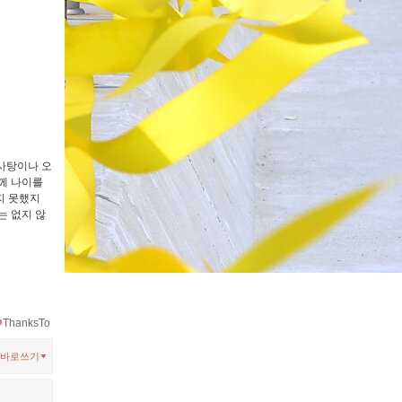
하사탕이나 오
함께 나이를
지 못했지
는 없지 않
ThanksTo
바로쓰기