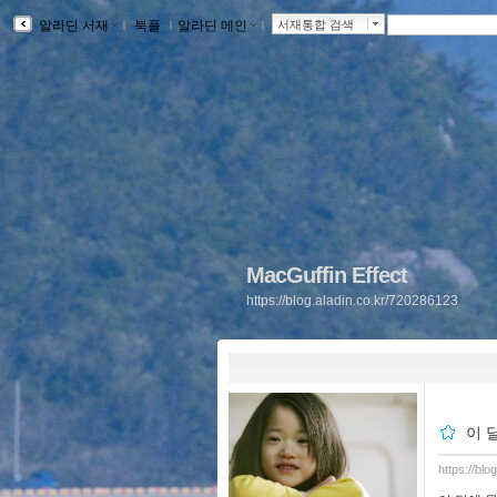
알라딘 서재
ｌ
북플
ｌ
알라딘 메인
ｌ
서재통합 검색
MacGuffin Effect
https://blog.aladin.co.kr/720286123
이 
https://bl