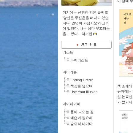
이 달에 무
거기에는 선명한 검은 글씨로
'당신은 무진읍을 떠나고 있습
니다. 안녕히 가십시오'라고 씌
어 있었다. 나는 심한 부끄러움
을 느꼈다. -
맥거핀
리스트
마이리스트
마이리뷰
Ending Credit
책장을 덮으며
책 소개의
옭아매는 
Use Your Illusion
실 논픽션
가 썼거나
마이페이퍼
돌아 나오는 길
예습이 필요해
숨쉬러 나가다