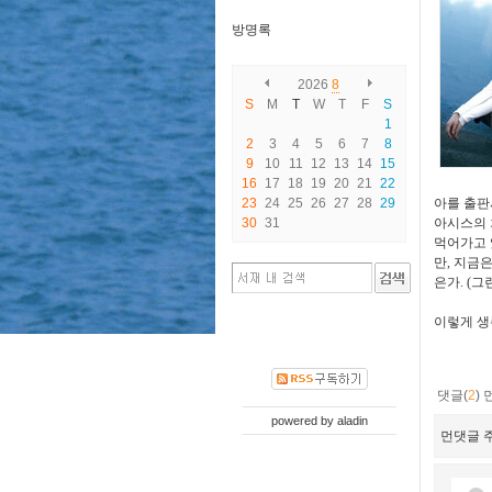
방명록
2026
8
S
M
T
W
T
F
S
1
2
3
4
5
6
7
8
9
10
11
12
13
14
15
16
17
18
19
20
21
22
23
24
25
26
27
28
29
아를 출판
30
31
아시스의 
먹어가고 
만, 지금
은가. (
이렇게 생
댓글(
2
)
powered by
aladin
먼댓글 주