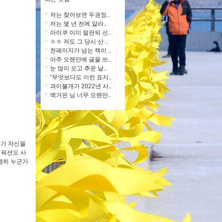
저는 찾아보면 두권정..
저는 몇 년 전에 알라..
아이쿠 이미 절판되 선..
ㅎㅎ 저도 그 당시 산 ..
천페이지가 넘는 책이 ..
아주 오랜만에 글을 쓰..
눈 많이 오고 추운 날..
“무엇보다도 이런 표지..
과이불개가 2022년 사..
맥거핀 님 너무 오랜만..
’가 자신을
 픽션도 사
분명히 누군가