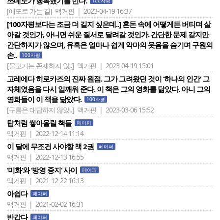
쓰네노가 행복했기를 빈다.
100자평
[에도로 가는 길]
맥거핀 | 2023-04-19 16:37
[100자평보다는 조금 더 길지 싶은데..] 혼돈 속에 어떻게든 버티며 살
아갈 것인가, 아니면 쉬운 질서로 달려갈 것인가. 간단한 문제 같지만
간단하지가 않으며, 유혹은 얼마나 쉽게 악마의 웃음을 숨기며 구원의
손..
100자평
[물고기는 존재하지 않..]
맥거핀 | 2023-04-19 15:01
고레에다 히로카즈의 진짜 원점. 그가 그려왔던 것이 ‘하나의 인간‘ 그
자체였음을 다시 일깨워 준다. 이 책은 그의 영화를 닮았다. 아니 그의
영화들이 이 책을 닮았다.
100자평
[구름은 대답하지 않았..]
맥거핀 | 2023-03-06 15:52
탑처럼 쌓아올릴 책들
페이퍼
맥거핀 | 2022-12-14 11:14
이 달에 무조건 사야할 책 2권
페이퍼
맥거핀 | 2022-12-13 16:55
‘미화‘와 ‘방영 중지‘ 사이
페이퍼
맥거핀 | 2021-12-22 16:13
아쉽다
페이퍼
맥거핀 | 2021-02-02 16:31
반갑다
페이퍼