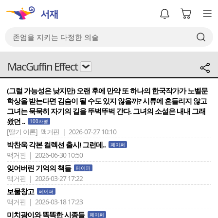
MacGuffin Effect
(그럴 가능성은 낮지만) 오랜 후에 만약 또 하나의 한국작가가 노벨문
학상을 받는다면 김숨이 될 수도 있지 않을까? 시류에 흔들리지 않고
그녀는 묵묵히 자기의 길을 뚜벅뚜벅 간다. 그녀의 소설은 내내 그래
왔던 ..
100자평
[딸기 이론]
맥거핀 | 2026-07-27 10:10
박찬욱 각본 컬렉션 출시! 그런데..
페이퍼
맥거핀 | 2026-06-30 10:50
잊어버린 기억의 책들
페이퍼
맥거핀 | 2026-03-27 17:22
보물창고
페이퍼
맥거핀 | 2026-03-18 17:23
미치광이와 똑똑한 시종들
페이퍼