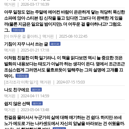
맥거핀 | 2026-03-17 16:39
아무 일정도 없는 주말에 에어컨 바람이 은은하게 닿는 적당히 푹신한
소파에 앉아 스티븐 킹 신작을 들고 있다면 그보다 더 완벽한 게 있을
까(물론 지금은 일요일 밤이지만). 더 어두운 걸 좋아하냐고? 그럼요.
그..
100자평
[더 어두운 걸 좋아하..]
맥거핀 | 2025-08-10 22:45
기침이 자꾸 나서 쓰는 글
페이퍼
맥거핀 | 2025-01-21 17:18
이처럼 친절한 미학 일기라니. 이 책을 읽다보면 역시 늘 중요한 것은
발화의 내용보다는 태도가 아닐까 하는 생각이 든다. 옆에서 조근조근
조심스럽게 그러면서도 물흐르듯이 말해주는 그의 설명에 고개를 끄
덕이..
100자평
[조각조각 미학 일기]
맥거핀 | 2024-07-15 15:03
나도 친구에요
페이퍼
맥거핀 | 2024-04-11 14:59
쉽지 않은 선택
페이퍼
맥거핀 | 2023-05-04 13:48
한걸음 물러서서 누군가의 삶에 대해 얘기하는 건 쉽다. 하지만 쓰네
노가 에도로 가는 나카센도에서 자신의 앞날을 바라보는 건 쉬웠을까.