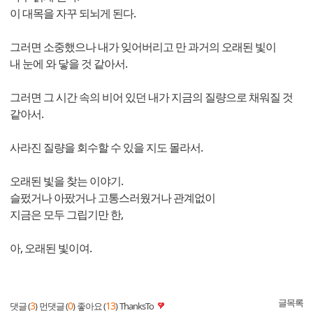
이 대목을 자꾸 되뇌게 된다.
그러면 소중했으나 내가 잊어버리고 만 과거의 오래된 빛이
내 눈에 와 닿을 것 같아서.
그러면 그 시간 속의 비어 있던 내가 지금의 질량으로 채워질 것
같아서.
사라진 질량을 회수할 수 있을 지도 몰라서.
오래된 빛을 찾는 이야기.
슬펐거나 아팠거나 고통스러웠거나 관계없이
지금은 모두 그립기만 한,
아, 오래된 빛이여.
글목록
3
0
13
댓글 (
)
먼댓글 (
)
좋아요 (
)
ThanksTo