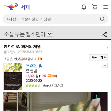
소설 부는 젤소민아
한 마디로, ‘과거의 제왕‘
메뉴
젤소민아 2025/05/03 08:36
3
0
13
댓글 (
)
먼댓글 (
)
좋아요 (
)
오래된 빛
존 밴빌
15,300
원 (
10%
↓
850
)
2025-02-20
: 2,103