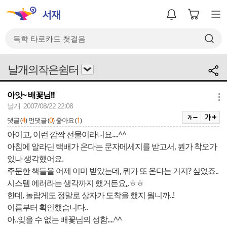
날개의작은쉼터
아앗~ 배꽃님!!
메뉴
날개 2007/08/22 22:08
4
0
1
댓글 (
)
먼댓글 (
)
좋아요 (
)
아이고, 이런 깜짝 선물이라니요....^^
아침에 알라딘 택배가 온다는 문자메세지를 받고서, 뭔가 착오가
있나 생각했어요.
주문한 책들을 어제 이미 받았는데, 뭐가 또 온다는 거지? 싶었죠..
시스템 에러라는 생각까지 했거든요,,ㅎㅎ
한데, 놀랍게도 정말로 상자가 도착을 했지 뭡니까..!
이름부터 확인했습니다..
아..잊을 수 없는 배꽃님의 성함....^^