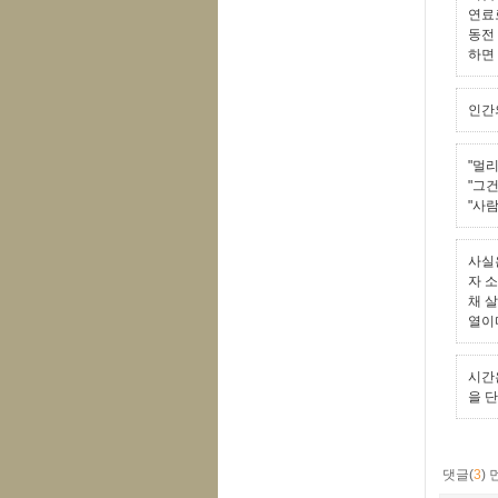
연료
동전
하면
인간
"멀리
"그건
"사람
사실
자 
채 
열이
시간
을 
댓글(
3
)