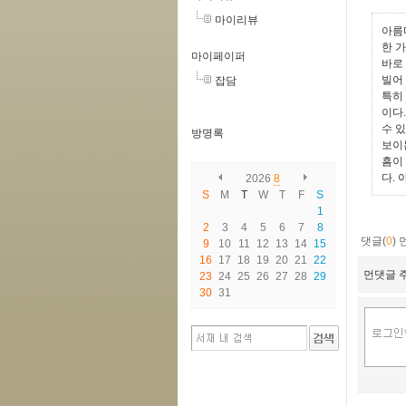
마이리뷰
아름
한 
마이페이퍼
바로
빌어
잡담
특히
이다
수 
방명록
보이
흠이
다.
2026
8
S
M
T
W
T
F
S
1
2
3
4
5
6
7
8
댓글(
0
)
9
10
11
12
13
14
15
16
17
18
19
20
21
22
먼댓글 주
23
24
25
26
27
28
29
30
31