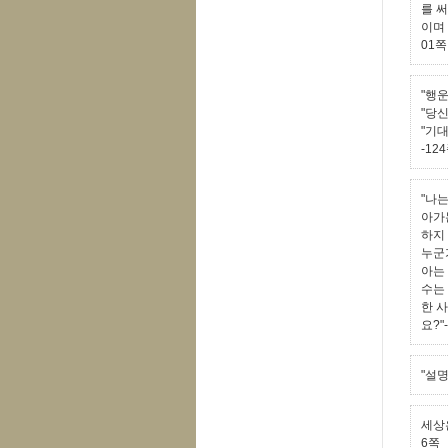
를 
이며
01쪽
"행
"당
"기대
-12
"나
아가
하지
누군
아는
수는
한 
요?"
"설
세상
6쪽