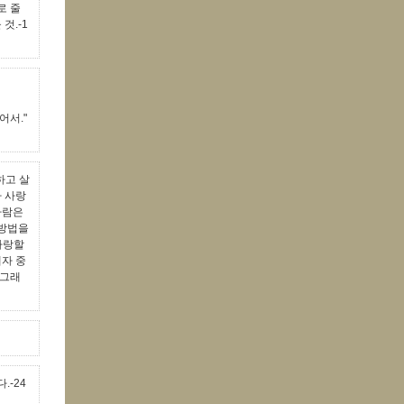
로 줄
것.-1
어서."
하고 살
차 사랑
사람은
 방법을
사랑할
해자 중
안그래
.-24