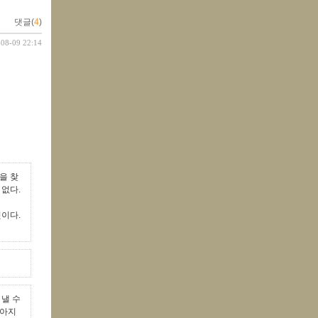
댓글(
4
)
-08-09 22:14
을 찾
 없다.
것이다.
 낼 수
답아지