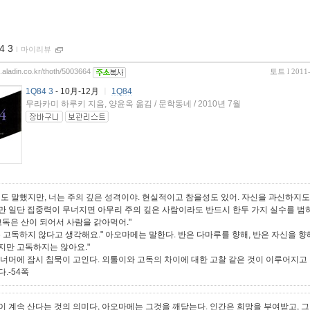
4 3
ｌ
마이리뷰
g.aladin.co.kr/thoth/5003664
토트
l 2011
1Q84 3
- 10月-12月
ㅣ
1Q84
무라카미 하루키 지음, 양윤옥 옮김 / 문학동네 / 2010년 7월
에도 말했지만, 너는 주의 깊은 성격이야. 현실적이고 참을성도 있어. 자신을 과신하지도
만 일단 집중력이 무너지면 아무리 주의 깊은 사람이라도 반드시 한두 가지 실수를 범
 고독은 산이 되어서 사람을 갉아먹어."
 고독하지 않다고 생각해요." 아오마메는 말한다. 반은 다마루를 향해, 반은 자신을 향해.
지만 고독하지는 않아요."
 너머에 잠시 침묵이 고인다. 외톨이와 고독의 차이에 대한 고찰 같은 것이 이루어지고
.-54쪽
이 계속 산다는 것의 의미다, 아오마메는 그것을 깨닫는다. 인간은 희망을 부여받고, 