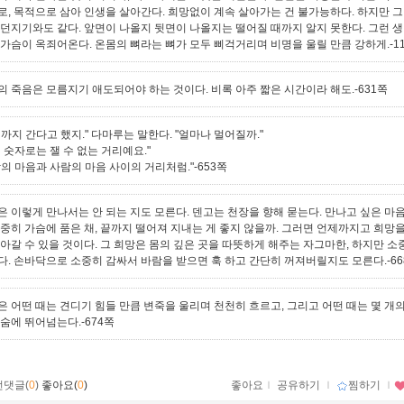
로, 목적으로 삼아 인생을 살아간다. 희망없이 계속 살아가는 건 불가능하다. 하지만 
 던지기와도 같다. 앞면이 나올지 뒷면이 나올지는 떨어질 때까지 알지 못한다. 그런 
 가슴이 옥죄어온다. 온몸의 뼈라는 뼈가 모두 삐걱거리며 비명을 울릴 만큼 강하게.-1
의 죽음은 모름지기 애도되어야 하는 것이다. 비록 아주 짧은 시간이라 해도.-631쪽
까지 간다고 했지." 다마루는 말한다. "얼마나 멀어질까."
 숫자로는 잴 수 없는 거리예요."
의 마음과 사람의 마음 사이의 거리처럼."-653쪽
은 이렇게 만나서는 안 되는 지도 모른다. 덴고는 천장을 향해 묻는다. 만나고 싶은 마
소중히 가슴에 품은 채, 끝까지 떨어져 지내는 게 좋지 않을까. 그러면 언제까지고 희망
살아갈 수 있을 것이다. 그 희망은 몸의 깊은 곳을 따뜻하게 해주는 자그마한, 하지만 소
다. 손바닥으로 소중히 감싸서 바람을 받으면 훅 하고 간단히 꺼져버릴지도 모른다.-66
은 어떤 때는 견디기 힘들 만큼 변죽을 울리며 천천히 흐르고, 그리고 어떤 때는 몇 개
단숨에 뛰어넘는다.-674쪽
먼댓글(
0
)
좋아요(
0
)
좋아요
ｌ
공유하기
ｌ
찜하기
ｌ