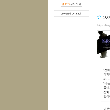
powered by
aladin
1Q8
https://blo
"전
하지
돼.
"나는
톨이
전화
것이다
이것