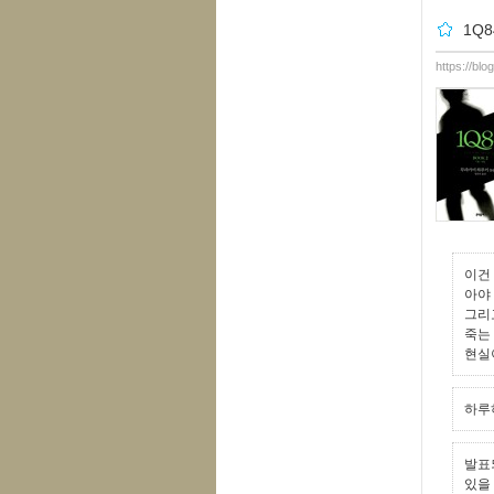
1Q8
https://blo
이건
아야
그리
죽는
현실
하루
발표
있을