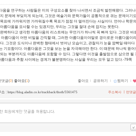
다움을 연구하는 사람들은 미의 구성요소를 찾아 나서면서 조금씩 발전해왔다. 그러나
가지 문제에 부딪치게 되는데, 그것은 예술가와 문학가들이 공통적으로 겪는 문제이기도
 목표에 가까워지면 가까워질수록 목표가 점점 더 멀어진다는 사실이다. 언어나 학문의
 아름다움을 묘사할 수는 있겠지만, 우리는 그것을 절대 손에 잡지는 못한다.
 완벽하다고 생각한 아름다움의 리스트에는 무언가가 하나씩 꼭 빠져 있다. 그것은 바
. 아름다움이 어떤 비밀을 간직할 때, 그러한 아름다움이야말로 경이로운 아름다움이라
있다. 그것은 도식이나 완벽한 형태에서 벗어난 모습이고, 관찰자가 눈을 깜빡일 때마다
는 기묘함이다. 아름다움은 그것을 보는 눈을 자극해야만 한다. 이 때문에 하나씩 뜯
 되는 부분까지도 아름다움에 포함할 수 있다. 그렇다면 이것을 출발점으로 삼으면 될
 아름다움과 추함 사이에는 경계가 불분명하다는 사실을 우리는 모두 알고 있다.-79쪽
먼댓글(
0
)
좋아요(
1
)
좋아요
ｌ
공유하기
ｌ
찜하기
ｌ
소 :
ㅣ
https://blog.aladin.co.kr/trackback/thoth/5561475
주소복사
먼댓글