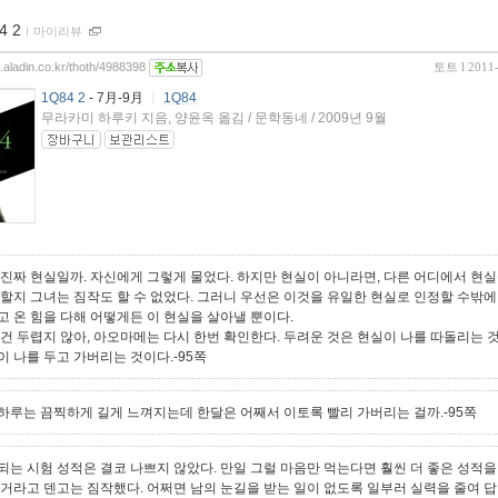
4 2
ｌ
마이리뷰
g.aladin.co.kr/thoth/4988398
토트
l 2011
1Q84 2
- 7月-9月
ㅣ
1Q84
무라카미 하루키 지음, 양윤옥 옮김 / 문학동네 / 2009년 9월
 진짜 현실일까. 자신에게 그렇게 물었다. 하지만 현실이 아니라면, 다른 어디에서 현실
 할지 그녀는 짐작도 할 수 없었다. 그러니 우선은 이것을 유일한 현실로 인정할 수밖에
고 온 힘을 다해 어떻게든 이 현실을 살아낼 뿐이다.
 건 두렵지 않아, 아오마메는 다시 한번 확인한다. 두려운 것은 현실이 나를 따돌리는 
이 나를 두고 가버리는 것이다.-95쪽
하루는 끔찍하게 길게 느껴지는데 한달은 어째서 이토록 빨리 가버리는 걸까.-95쪽
되는 시험 성적은 결코 나쁘지 않았다. 만일 그럴 마음만 먹는다면 훨씬 더 좋은 성적을
 거라고 덴고는 짐작했다. 어쩌면 남의 눈길을 받는 일이 없도록 일부러 실력을 줄여 