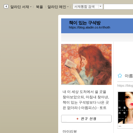
알라딘 서재
ｌ
북플
ｌ
알라딘 메인
ｌ
서재통합 검색
책이 있는 구석방
https://blog.aladin.co.kr/thoth
아름
https://blo
내 이 세상 도처에서 쉴 곳을
찾아보았으되, 마침내 찾아낸,
책이 있는 구석방보다 나은 곳
은 없더라 (-아켐피스) -
토트
마이리뷰