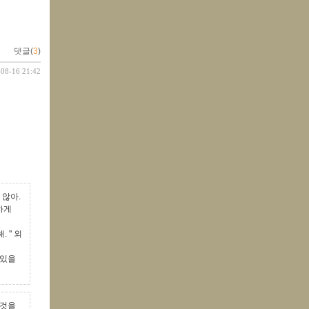
댓글(
3
)
-08-16 21:42
 않아.
하게
 " 외
 있을
그것을