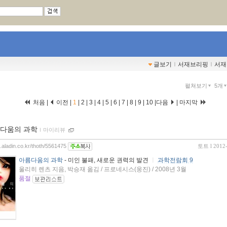
글보기
ｌ
서재브리핑
ｌ
서재
펼쳐보기
5개
처음 |
이전 |
1
|
2
|
3
|
4
|
5
|
6
|
7
|
8
|
9
|
10
|
다음
|
마지막
다움의 과학
ｌ
마이리뷰
g.aladin.co.kr/thoth/5561475
토트
l 2012
아름다움의 과학
- 미인 불패, 새로운 권력의 발견
ㅣ
과학전람회 9
울리히 렌츠 지음, 박승재 옮김 / 프로네시스(웅진) / 2008년 3월
품절