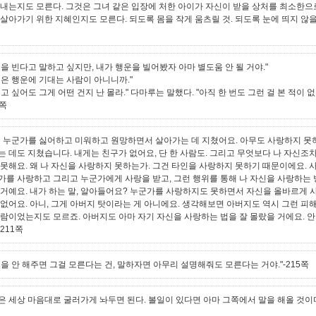
써내는지도 모른다. 그것은 그녀 같은 입장에 처한 아이가 자신이 받을 상처를 최소한으
 살아가기 위한 지혜인지도 모른다. 되도록 몸을 작게 움츠릴 것. 되도록 눈에 띄지 않을 
운을 빈다고 말하고 싶지만, 내가 행운을 빌어봤자 아마 별도움 안 될 거야."
신은 행운에 기대는 사람이 아니니까."
고 싶어도 그게 어떤 건지 난 몰라." 다마루는 말했다. "아직 한 번도 그런 걸 본 적이 없
4쪽
는 누군가를 싫어하고 미워하고 원망하면서 살아가는 데 지쳤어요. 아무도 사랑하지 못
는 데도 지쳤습니다. 내게는 친구가 없어요, 단 한 사람도. 그리고 무엇보다 나 자신조
 못해요. 왜 나 자신을 사랑하지 못하는가. 그건 타인을 사랑하지 못하기 때문이에요. 
가를 사랑하고 그리고 누군가에게 사랑을 받고, 그런 행위를 통해 나 자신을 사랑하는
 거예요. 내가 하는 말, 알아들어요? 누군가를 사랑하지도 못하면서 자신을 올바르게 
 없어요. 아니, 그게 아버지 탓이라는 게 아니에요. 생각해보면 아버지도 역시 그런 피
사람이었는지도 모르죠. 아버지도 아마 자기 자신을 사랑하는 법을 잘 몰랐을 거에요. 
-211쪽
명을 안 해주면 그걸 모른다는 건, 말하자면 아무리 설명해줘도 모른다는 거야."-215쪽
은 세상 마음대로 굴러가게 놔두면 된다. 볼일이 있다면 아마 그쪽에서 말을 해올 것이다