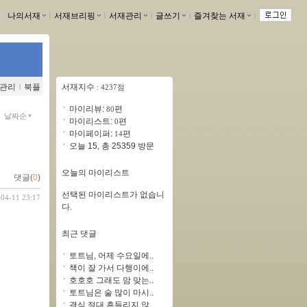
나의서재
ｌ
서재브리핑
ｌ
서재관리
ｌ
글쓰기
ｌ
즐겨찾는 서재
ｌ
관리
ｌ
북플
서재지수
: 4237점
마이리뷰:
편
80
날짜순
마이리스트:
편
0
마이페이퍼:
편
14
오늘 15, 총 25359 방문
오늘의 마이리스트
댓글(
0
)
선택된 마이리스트가 없습니
-04-11 23:17
다.
최근 댓글
토트님, 어제 수요일에..
책이 잘 가서 다행이에..
호호호 그래도 맘 맞는..
토트님은 술 많이 마시..
결심 절대 흔들리지 않..