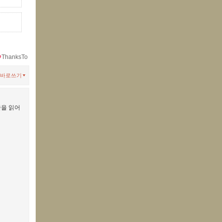
ThanksTo
바로쓰기
줄을 읽어