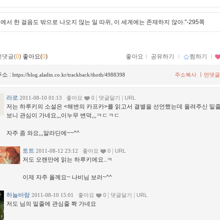
에서 한 걸음도 밖으로 나오지 않는 일 따위, 이 세계에는 존재하지 않아."-295쪽
먼댓글(
0
)
좋아요(
0
)
좋아요
ｌ
공유하기
ｌ
찜하기
ｌ
소 :
ㅣ
https://blog.aladin.co.kr/trackback/thoth/4988398
주소복사
먼댓글
라로
|
|
2011-08-10 01:13
좋아요
0
댓글달기
URL
저는 하루키의 소설은 <해변의 카프카>를 읽고서 결별을 선언했는데 올려주신 밑
보니 관심이 가네요,,,이누무 변덕,,,ㅋㄷㅋㄷ
자주 좀 와요,,,알라딘에~~^^
토트
|
2011-08-12 23:12
좋아요
0
URL
저도 오랜만에 읽는 하루키에요..ㅋ
이제 자주 올께요~ 나비님 보러~^^
하늘바람
|
|
2011-08-10 15:01
좋아요
0
댓글달기
URL
저도 님의 밑줄에 관심줄 쫙 가네요