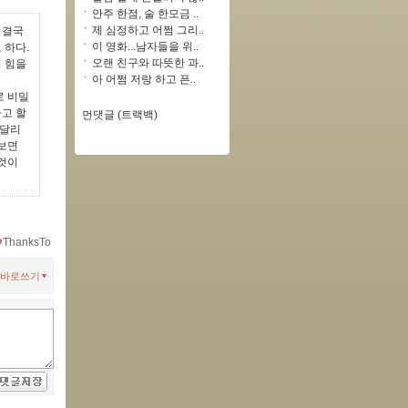
안주 한점, 술 한모금 ..
제 심정하고 어쩜 그리..
 결국
이 영화...남자들을 위..
 하다.
오랜 친구와 따뜻한 과..
 힘을
아 어쩜 저랑 하고 픈..
로 비밀
고 할
먼댓글 (트랙백)
 달리
어보면
 것이
ThanksTo
바로쓰기