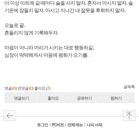
더 이상 마트에 갈 때마다 술을 사지 말자. 혼자서 마시지 말자. 술
기운에 잠들지 말자. 마시고 지나간 내 잘못을 후회하지 말자.
오늘로 끝.
흔들리지 않게 기록해두자.
마음이 아니라 머리가 시키는 대로 행동하길.
심장이 딱딱해져서 마음에 평화가 오기를.
글목록
6
0
2
댓글 (
)
먼댓글 (
)
좋아요 (
)
댓글쓰기
좋아요
공유하기
찜하기
로그인
l
PC버전
l
전체 메뉴
l
나의 서재