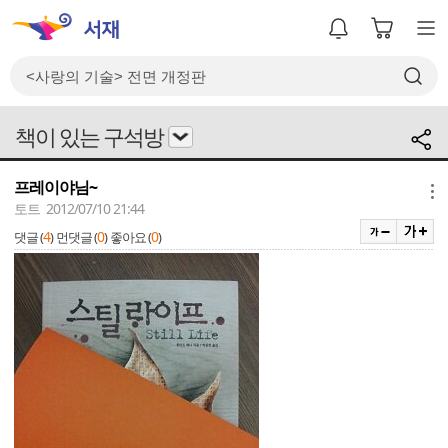
책이 있는 구석방
프레이야님~
메뉴
토트 2012/07/10 21:44
4
0
0
댓글 (
)
먼댓글 (
)
좋아요 (
)