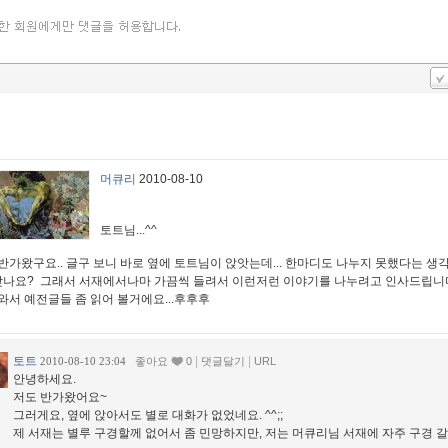
머큐리
2010-08-10
토트님...^^
반가왔구요.. 글구 보니 바로 옆에 토트님이 앉앗는데... 한마디도 나누지 못했다는 
 맞나요? 그래서 서재에서나마 가끔씩 들려서 이런저런 이야기를 나누려고 인사드립니다
와서 예전글들 좀 읽어 볼거에요...후후후
토트
|
|
2010-08-10 23:04
좋아요
0
댓글달기
URL
안녕하세요.
저도 반가왔어요~
그러게요, 옆에 앉아서도 별로 대화가 없었네요. ^^;;
제 서재는 별루 구경할께 없어서 좀 민망하지만, 저는 머큐리님 서재에 자주 구경 갈께