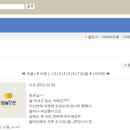
글보기
ｌ
서재브리핑
ｌ
서재
처음 |
이전 |
1
|
2
|
3
|
4
|
5
|
6
|
7
|
다음
|
마지막
라로
2011-12-31
토트님~~
잘 지내고 있는 거에요???
지난번에 대전에 오셨는데 만나지 못해서
얼마나 속상했다고요.
담에는 꼭 미리 연락주셔야 해요!!!
알라딘에도 자주 오고요.(음,,,큰언니가 잔
 느낌,,ㅠㅠ)