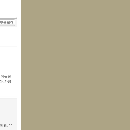
생각이들던
. 가끔
요. ^^