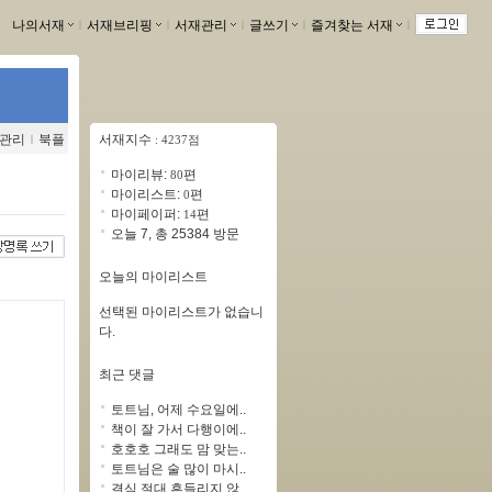
나의서재
ｌ
서재브리핑
ｌ
서재관리
ｌ
글쓰기
ｌ
즐겨찾는 서재
ｌ
관리
ｌ
북플
서재지수
: 4237점
마이리뷰:
편
80
마이리스트:
편
0
마이페이퍼:
편
14
오늘 7, 총 25384 방문
오늘의 마이리스트
선택된 마이리스트가 없습니
다.
최근 댓글
토트님, 어제 수요일에..
책이 잘 가서 다행이에..
호호호 그래도 맘 맞는..
토트님은 술 많이 마시..
결심 절대 흔들리지 않..