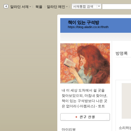
알라딘 서재
ｌ
북플
ｌ
알라딘 메인
ｌ
서재통합 검색
책이 있는 구석방
https://blog.aladin.co.kr/thoth
방명록
내 이 세상 도처에서 쉴 곳을
찾아보았으되, 마침내 찾아낸,
책이 있는 구석방보다 나은 곳
은 없더라 (-아켐피스) -
토트
소리하는
마이리뷰