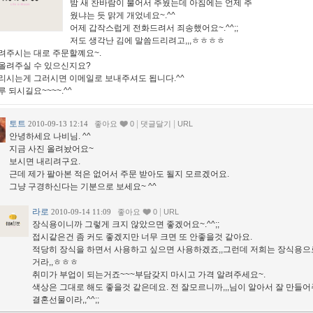
밤 새 찬바람이 불어서 추웠는데 아침에는 언제 추
웠냐는 듯 맑게 개었네요~.^^
어제 갑작스럽게 전화드려서 죄송했어요~.^^;;
저도 생각난 김에 말씀드리려고,,,ㅎㅎㅎㅎ
려주시는 대로 주문할꼐요~.
올려주실 수 있으신지요?
리시는게 그러시면 이메일로 보내주셔도 됩니다.^^
루 되시길요~~~~.^^
토트
|
|
2010-09-13 12:14
좋아요
0
댓글달기
URL
안녕하세요 나비님. ^^
지금 사진 올려놨어요~
보시면 내리려구요.
근데 제가 팔아본 적은 없어서 주문 받아도 될지 모르겠어요.
그냥 구경하신다는 기분으로 보세요~ ^^
라로
|
2010-09-14 11:09
좋아요
0
URL
장식용이니까 그렇게 크지 않았으면 좋겠어요~.^^;;
접시같은건 좀 커도 좋겠지만 너무 크면 또 안좋을것 같아요.
적당히 장식을 하면서 사용하고 싶으면 사용하겠죠,,그런데 저희는 장식용으
거라,,ㅎㅎㅎ
취미가 부업이 되는거죠~~~부담갖지 마시고 가격 알려주세요~.
색상은 그대로 해도 좋을것 같은데요. 전 잘모르니까,,,님이 알아서 잘 만들어
결혼선물이라,,^^;;