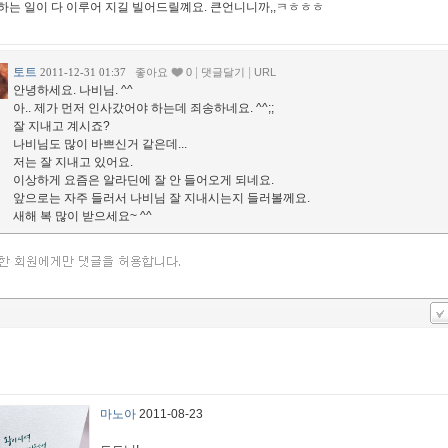
하는 일이 다 이루어 지길 빌어드릴꼐요. 큰언니니까,,ㅋㅎㅎㅎ
토트
|
|
2011-12-31 01:37
좋아요
0
댓글달기
URL
안녕하세요. 나비님. ^^
아.. 제가 먼저 인사갔어야 하는데 죄송하네요. ^^;;
잘 지내고 계시죠?
나비님도 많이 바쁘신거 같은데...
저는 잘 지내고 있어요.
이상하게 요즘은 알라딘에 잘 안 들어오게 되네요.
앞으로는 자주 들러서 나비님 잘 지내시는지 들러볼께요.
새해 복 많이 받으세요~ ^^
마노아
2011-08-23