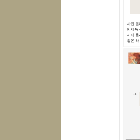
사진 올
언제쯤 
서재 올
좋은 하