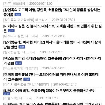
[진주]
테크리더 | 2020-02-07 13:00
[강인욱의 고고학 여행, 강인욱, 흐름출판] 고대인의 생활을 상상하는
즐거움
리뷰
[강인욱의 고고학 여행]
테크리더 | 2019-08-01 07:21
[마케터의 질문, 진 블리스, 더퀘스트] 고객을 내편으로 만들기 위한 질
문
리뷰
[마케터의 질문]
테크리더 | 2019-07-24 21:38
[발가벗은 힘, 이재형, 아비요] 회사의 울타리를 벗어나 야생에서 살아
남는 방법
리뷰
[발가벗은 힘]
테크리더 | 2019-07-21 20:15
[넥스트 챔피언, 김태영·도현명, 흐름출판] 경제적 가치와 사회적 가치
의 결합
리뷰
[넥스트 챔피언]
테크리더 | 2019-07-03 14:25
[창작의 블랙홀을 건너는 크리에이터를 위한 안내서, 라이언 홀리데
이, 흐름출판]
리뷰
[창작의 블랙홀을 건너..]
테크리더 | 2019-07-02 12:17
[리케, 마이크 비킹, 흐름출판] 행복이란 무엇인지 궁금하신가요?
리뷰
[깃털 도둑]
테크리더 | 2019-07-01 15:30
[깃털도둑, 커크 월리스 존슨, 흐름출판] 아름다움과 집착, 그리고 세기