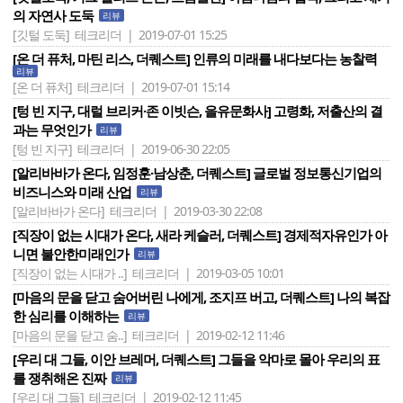
의 자연사 도둑
리뷰
[깃털 도둑]
테크리더 | 2019-07-01 15:25
[온 더 퓨처, 마틴 리스, 더퀘스트] 인류의 미래를 내다보다는 농찰력
리뷰
[온 더 퓨처]
테크리더 | 2019-07-01 15:14
[텅 빈 지구, 대럴 브리커·존 이빗슨, 을유문화사] 고령화, 저출산의 결
과는 무엇인가
리뷰
[텅 빈 지구]
테크리더 | 2019-06-30 22:05
[알리바바가 온다, 임정훈·남상춘, 더퀘스트] 글로벌 정보통신기업의
비즈니스와 미래 산업
리뷰
[알리바바가 온다]
테크리더 | 2019-03-30 22:08
[직장이 없는 시대가 온다, 새라 케슬러, 더퀘스트] 경제적자유인가 아
니면 불안한미래인가
리뷰
[직장이 없는 시대가 ..]
테크리더 | 2019-03-05 10:01
[마음의 문을 닫고 숨어버린 나에게, 조지프 버고, 더퀘스트] 나의 복잡
한 심리를 이해하는
리뷰
[마음의 문을 닫고 숨..]
테크리더 | 2019-02-12 11:46
[우리 대 그들, 이안 브레머, 더퀘스트] 그들을 악마로 몰아 우리의 표
를 쟁취해온 진짜
리뷰
[우리 대 그들]
테크리더 | 2019-02-12 11:45