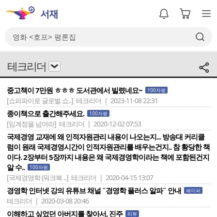
테크리더
중고책이 7만원 ㅎㅎㅎ 도서관에서 빌렸네요~
100자평
[쇼피파이로 글로벌 쇼..]
테크리더 | 2023-11-08 22:31
종이책으로 출간해주세요.
100자평
[임계점을 넘어라]
테크리더 | 2020-12-02 07:53
국제경영 교재에 왜 인적자원관리 내용이 나오는지... 방송대 커리큘
럼이 원래 국제경영시간이 인적자원관리를 배우는건지.. 참 황당한 책
이다. 2장부터 5장까지 내용은 왜 국제경영학이라는 책에 포함된건지
알 수..
100자평
[국제경영학 (워크북 ..]
테크리더 | 2020-04-15 13:07
경영학 인터넷 강의 유튜브 채널 ˝경영학 플러스 알파˝ 안내
페이퍼
테크리더 | 2020-03-08 20:46
이해하고 싶었던 아버지를 찾아서, 진주
리뷰