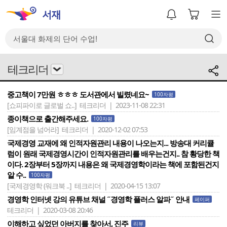
테크리더
중고책이 7만원 ㅎㅎㅎ 도서관에서 빌렸네요~
100자평
[쇼피파이로 글로벌 쇼..]
테크리더 | 2023-11-08 22:31
종이책으로 출간해주세요.
100자평
[임계점을 넘어라]
테크리더 | 2020-12-02 07:53
국제경영 교재에 왜 인적자원관리 내용이 나오는지... 방송대 커리큘
럼이 원래 국제경영시간이 인적자원관리를 배우는건지.. 참 황당한 책
이다. 2장부터 5장까지 내용은 왜 국제경영학이라는 책에 포함된건지
알 수..
100자평
[국제경영학 (워크북 ..]
테크리더 | 2020-04-15 13:07
경영학 인터넷 강의 유튜브 채널 ˝경영학 플러스 알파˝ 안내
페이퍼
테크리더 | 2020-03-08 20:46
이해하고 싶었던 아버지를 찾아서, 진주
리뷰