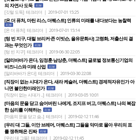
의 자연사 도둑
리뷰
[깃털 도둑]
테크리더 | 2019-07-01 15:25
[온 더 퓨처, 마틴 리스, 더퀘스트] 인류의 미래를 내다보다는 농찰력
리뷰
[온 더 퓨처]
테크리더 | 2019-07-01 15:14
[텅 빈 지구, 대럴 브리커·존 이빗슨, 을유문화사] 고령화, 저출산의 결
과는 무엇인가
리뷰
[텅 빈 지구]
테크리더 | 2019-06-30 22:05
[알리바바가 온다, 임정훈·남상춘, 더퀘스트] 글로벌 정보통신기업의
비즈니스와 미래 산업
리뷰
[알리바바가 온다]
테크리더 | 2019-03-30 22:08
[직장이 없는 시대가 온다, 새라 케슬러, 더퀘스트] 경제적자유인가 아
니면 불안한미래인가
리뷰
[직장이 없는 시대가 ..]
테크리더 | 2019-03-05 10:01
[마음의 문을 닫고 숨어버린 나에게, 조지프 버고, 더퀘스트] 나의 복잡
한 심리를 이해하는
리뷰
[마음의 문을 닫고 숨..]
테크리더 | 2019-02-12 11:46
[우리 대 그들, 이안 브레머, 더퀘스트] 그들을 악마로 몰아 우리의 표
를 쟁취해온 진짜
리뷰
[우리 대 그들]
테크리더 | 2019-02-12 11:45