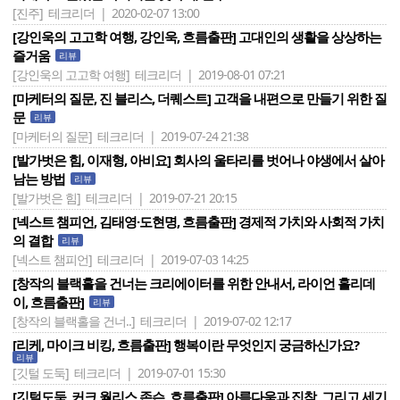
[진주]
테크리더 | 2020-02-07 13:00
[강인욱의 고고학 여행, 강인욱, 흐름출판] 고대인의 생활을 상상하는
즐거움
리뷰
[강인욱의 고고학 여행]
테크리더 | 2019-08-01 07:21
[마케터의 질문, 진 블리스, 더퀘스트] 고객을 내편으로 만들기 위한 질
문
리뷰
[마케터의 질문]
테크리더 | 2019-07-24 21:38
[발가벗은 힘, 이재형, 아비요] 회사의 울타리를 벗어나 야생에서 살아
남는 방법
리뷰
[발가벗은 힘]
테크리더 | 2019-07-21 20:15
[넥스트 챔피언, 김태영·도현명, 흐름출판] 경제적 가치와 사회적 가치
의 결합
리뷰
[넥스트 챔피언]
테크리더 | 2019-07-03 14:25
[창작의 블랙홀을 건너는 크리에이터를 위한 안내서, 라이언 홀리데
이, 흐름출판]
리뷰
[창작의 블랙홀을 건너..]
테크리더 | 2019-07-02 12:17
[리케, 마이크 비킹, 흐름출판] 행복이란 무엇인지 궁금하신가요?
리뷰
[깃털 도둑]
테크리더 | 2019-07-01 15:30
[깃털도둑, 커크 월리스 존슨, 흐름출판] 아름다움과 집착, 그리고 세기