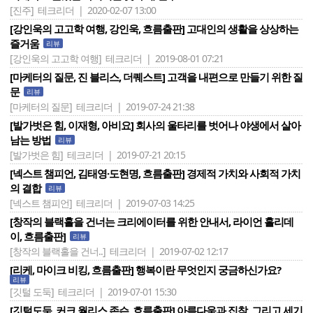
[진주]
테크리더 | 2020-02-07 13:00
[강인욱의 고고학 여행, 강인욱, 흐름출판] 고대인의 생활을 상상하는
즐거움
리뷰
[강인욱의 고고학 여행]
테크리더 | 2019-08-01 07:21
[마케터의 질문, 진 블리스, 더퀘스트] 고객을 내편으로 만들기 위한 질
문
리뷰
[마케터의 질문]
테크리더 | 2019-07-24 21:38
[발가벗은 힘, 이재형, 아비요] 회사의 울타리를 벗어나 야생에서 살아
남는 방법
리뷰
[발가벗은 힘]
테크리더 | 2019-07-21 20:15
[넥스트 챔피언, 김태영·도현명, 흐름출판] 경제적 가치와 사회적 가치
의 결합
리뷰
[넥스트 챔피언]
테크리더 | 2019-07-03 14:25
[창작의 블랙홀을 건너는 크리에이터를 위한 안내서, 라이언 홀리데
이, 흐름출판]
리뷰
[창작의 블랙홀을 건너..]
테크리더 | 2019-07-02 12:17
[리케, 마이크 비킹, 흐름출판] 행복이란 무엇인지 궁금하신가요?
리뷰
[깃털 도둑]
테크리더 | 2019-07-01 15:30
[깃털도둑, 커크 월리스 존슨, 흐름출판] 아름다움과 집착, 그리고 세기