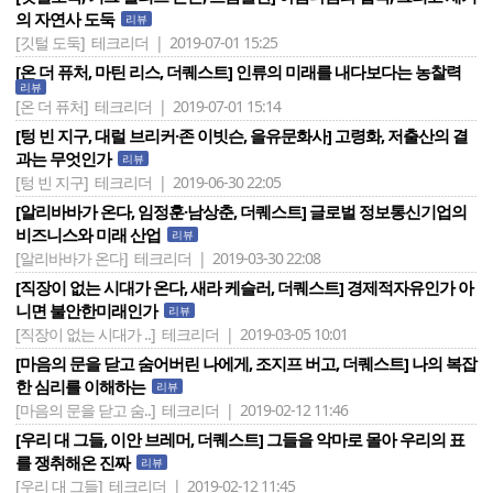
의 자연사 도둑
리뷰
[깃털 도둑]
테크리더 | 2019-07-01 15:25
[온 더 퓨처, 마틴 리스, 더퀘스트] 인류의 미래를 내다보다는 농찰력
리뷰
[온 더 퓨처]
테크리더 | 2019-07-01 15:14
[텅 빈 지구, 대럴 브리커·존 이빗슨, 을유문화사] 고령화, 저출산의 결
과는 무엇인가
리뷰
[텅 빈 지구]
테크리더 | 2019-06-30 22:05
[알리바바가 온다, 임정훈·남상춘, 더퀘스트] 글로벌 정보통신기업의
비즈니스와 미래 산업
리뷰
[알리바바가 온다]
테크리더 | 2019-03-30 22:08
[직장이 없는 시대가 온다, 새라 케슬러, 더퀘스트] 경제적자유인가 아
니면 불안한미래인가
리뷰
[직장이 없는 시대가 ..]
테크리더 | 2019-03-05 10:01
[마음의 문을 닫고 숨어버린 나에게, 조지프 버고, 더퀘스트] 나의 복잡
한 심리를 이해하는
리뷰
[마음의 문을 닫고 숨..]
테크리더 | 2019-02-12 11:46
[우리 대 그들, 이안 브레머, 더퀘스트] 그들을 악마로 몰아 우리의 표
를 쟁취해온 진짜
리뷰
[우리 대 그들]
테크리더 | 2019-02-12 11:45