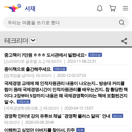
테크리더
중고책이 7만원 ㅎㅎㅎ 도서관에서 빌렸네요~
100자평
[쇼피파이로 글로벌 쇼..]
테크리더 | 2023-11-08 22:31
종이책으로 출간해주세요.
100자평
[임계점을 넘어라]
테크리더 | 2020-12-02 07:53
국제경영 교재에 왜 인적자원관리 내용이 나오는지... 방송대 커리큘
럼이 원래 국제경영시간이 인적자원관리를 배우는건지.. 참 황당한 책
이다. 2장부터 5장까지 내용은 왜 국제경영학이라는 책에 포함된건지
알 수..
100자평
[국제경영학 (워크북 ..]
테크리더 | 2020-04-15 13:07
경영학 인터넷 강의 유튜브 채널 ˝경영학 플러스 알파˝ 안내
페이퍼
테크리더 | 2020-03-08 20:46
이해하고 싶었던 아버지를 찾아서, 진주
리뷰