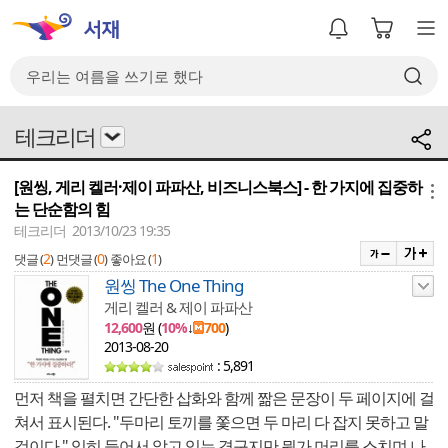
테크리더
[원씽, 게리 켈러·제이 파파산, 비즈니스북스] - 한 가지에 집중하
메뉴
는 단순함의 힘
테크리더 2013/10/23 19:35
2
0
1
댓글 (
)
먼댓글 (
)
좋아요 (
)
원씽 The One Thing
게리 켈러 & 제이 파파산
12,600
원 (
10%
↓
700
)
2013-08-20
: 5,891
먼저 책을 펼치면 간단한 삽화와 함께 짦은 문장이 두 페이지에 걸
쳐서 표시된다. "두마리 토끼를 쫓으면 두 마리 다 잡지 못하고 말
것이다." 익히 들어서 알고 있는 경구지만 뭔가 머리를 스치며 나