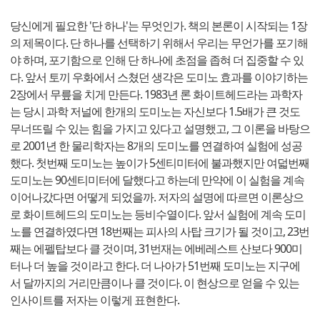
당신에게 필요한 '단 하나'는 무엇인가. 책의 본론이 시작되는 1장
의 제목이다. 단 하나를 선택하기 위해서 우리는 무언가를 포기해
야 하며, 포기함으로 인해 단 하나에 초점을 좁혀 더 집중할 수 있
다. 앞서 토끼 우화에서 스쳤던 생각은 도미노 효과를 이야기하는
2장에서 무릎을 치게 만든다. 1983년 론 화이트헤드라는 과학자
는 당시 과학 저널에 한개의 도미노는 자신보다 1.5배가 큰 것도
무너뜨릴 수 있는 힘을 가지고 있다고 설명했고, 그 이론을 바탕으
로 2001년 한 물리학자는 8개의 도미노를 연결하여 실험에 성공
했다. 첫번째 도미노는 높이가 5센티미터에 불과했지만 여덟번째
도미노는 90센티미터에 달했다고 하는데 만약에 이 실험을 계속
이어나갔다면 어떻게 되었을까. 저자의 설명에 따르면 이론상으
로 화이트헤드의 도미노는 등비수열이다. 앞서 실험에 계속 도미
노를 연결하였다면 18번째는 피사의 사탑 크기가 될 것이고, 23번
째는 에펠탑보다 클 것이며, 31번재는 에베레스트 산보다 900미
터나 더 높을 것이라고 한다. 더 나아가 51번째 도미노는 지구에
서 달까지의 거리만큼이나 클 것이다. 이 현상으로 얻을 수 있는
인사이트를 저자는 이렇게 표현한다.