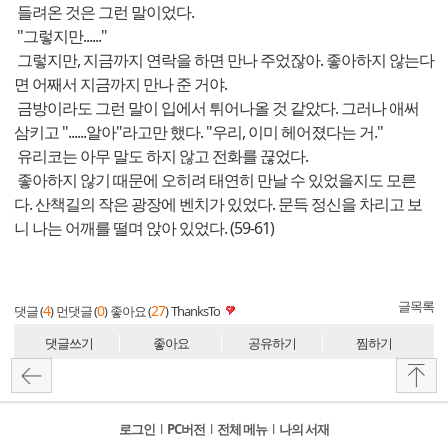
들려온 것은 그런 말이었다.
"그렇지만......"
그렇지만, 지금까지 연락을 하면 만나 주었잖아. 좋아하지 않는다
면 어째서 지금까지 만나 준 거야.
금방이라도 그런 말이 입에서 튀어나올 것 같았다. 그러나 애써
삼키고 "......알아"라고만 했다. "우리, 이미 헤어졌다는 거."
유리코는 아무 말도 하지 않고 전화를 끊었다.
좋아하지 않기 때문에 오히려 태연히 만날 수 있었을지도 모른
다. 산책길의 작은 광장에 벤치가 있었다. 문득 정신을 차리고 보
니 나는 어깨를 떨며 앉아 있었다. (59-61)
글목록
4
0
27
댓글 (
)
먼댓글 (
)
좋아요 (
)
ThanksTo
댓글쓰기
좋아요
공유하기
찜하기
로그인
l
PC버전
l
전체 메뉴
l
나의 서재