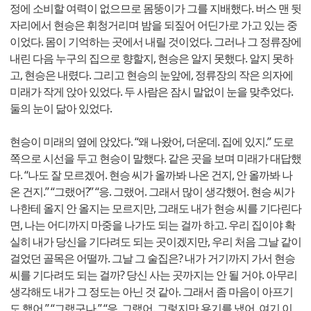
정에 소비할 여력이 없으므로 몸뚱이가 그를 지배했다. 버스 맨 뒷
자리에서 현승은 휘청거리며 밤을 되짚어 어딘가로 가고 있는 중
이었다. 몸이 기억하는 곳에서 내릴 것이었다. 그러나 그 정류장에
내린 다음 누구의 집으로 향할지, 현승은 알지 못했다. 알지 못하
고, 현승은 내렸다. 그리고 현승의 눈앞에, 정류장의 작은 의자에
미래가 작게 앉아 있었다. 두 사람은 잠시 말없이 눈을 맞추었다.
둘의 눈이 닮아 있었다.
현승이 미래의 옆에 앉았다. “왜 나왔어, 더운데. 집에 있지.” 도로
쪽으로 시선을 두고 현승이 말했다. 같은 곳을 보며 미래가 대답했
다. “나도 잘 모르겠어. 현승 씨가 올까봐 나온 건지, 안 올까봐 나
온 건지.” “그랬어?” “응. 그랬어. 그래서 많이 생각했어. 현승 씨가
나한테 올지 안 올지는 모르지만, 그래도 내가 현승 씨를 기다린다
면, 나는 어디까지 마중을 나가도 되는 걸까 하고. 우리 집이야 확
실히 내가 당신을 기다려도 되는 곳이겠지만, 우리 처음 그날 같이
걸었던 골목은 어떨까. 그날 그 술집은? 내가 거기까지 가서 현승
씨를 기다려도 되는 걸까? 당신 사는 곳까지는 안 될 거야. 아무리
생각해도 내가 그 정도는 아닌 것 같아. 그래서 좀 마음이 아프기
도 했어.” “그랬구나.” “응. 그랬어. 그렇지만 용기를 냈어. 여기 이