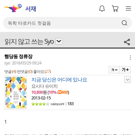
읽지 않고 쓰는 Syo
행당동 정류장
메뉴
syo 2018/05/29 09:24
4
0
27
댓글 (
)
먼댓글 (
)
좋아요 (
)
지금 당신은 어디에 있나요
요시다 슈이치
10,800
원 (
10%
↓
600
)
2013-02-15
: 183
1