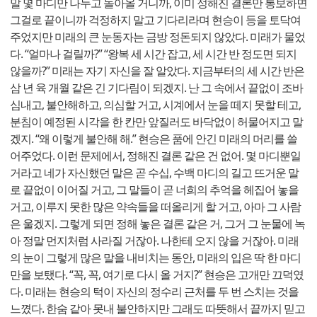
말 몇 마디만 나누고 돌아올 거니까, 이미 정해진 결론만 통보하면
그걸로 끝이니까 걱정하지 말고 기다리라며 현승이 등을 토닥여
주었지만 미래의 큰 눈동자는 금방 정돈되지 않았다. 미래가 물었
다. “얼마나 걸릴까?” “왕복 세 시간 잡고, 세 시간 반 정도면 되지
않을까?” 미래는 자기 자신을 잘 알았다. 지금부터의 세 시간 반은
삼 년 육 개월 같은 긴 기다림이 되겠지. 난 그 속에서 끝없이 조바
심내고, 불안해하고, 의심할 거고, 시계에서 눈을 떼지 못할 테고,
분침이 예정된 시각을 한 칸만 앞질러도 바닥없이 허물어지고 말
겠지. “왜 이렇게 불안해 해.” 현승은 품에 안긴 미래의 머리를 쓸
어주었다. 이런 문제에서, 정해진 결론 같은 건 없어. 몇 마디뿐일
거라고 네가 자신했던 말은 곧 수십, 수백 마디의 길고 뜨거운 말
로 끝없이 이어질 거고, 그 말들이 곧 너희의 추억을 헤집어 놓을
거고, 이루지 못한 많은 약속들을 떠올리게 할 거고, 아마 그 사람
은 울겠지. 그렇게 되면 정해 놓은 결론 같은 거, 그거 그 눈물에 녹
아 정말 먼지처럼 사라질 거잖아. 나한테 오지 않을 거잖아. 미래
의 눈이 그렇게 많은 말을 내비치는 동안, 미래의 입은 딱 한 마디
만을 보탰다. “꼭, 꼭, 여기로 다시 올 거지?” 현승은 고개만 끄덕였
다. 미래는 현승의 턱이 자신의 정수리 근처를 두 번 스치는 것을
느꼈다. 한숨 같아 못내 불안하지만 그래도 따뜻해서 끝까지 믿고