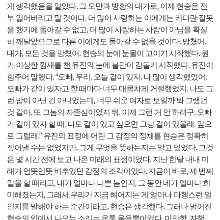
게 생각했음을 알았다. 그 오만과 방황의 대가로, 이제 현승은 전
부 잃어버리고 말 것이다. 더 많이 사랑하는 이에게는 커다란 잘못
을 했기에 돌아갈 수 없고, 더 많이 사랑하는 사람이 아님을 확실
히 깨달았으므로 다른 이에게도 돌아갈 수 없을 것이다. 망쳤어.
내가, 모든 것을 망쳤어. 현승의 눈에 눈물이 고이기 시작했다. 뭔
가 이상한 낌새를 챈 유진의 눈에 불안이 감돌기 시작했다. 유진이
힘주어 말했다. “오빠, 우리, 오늘 같이 있자. 나 많이 생각했었어.
오빠가 같이 있자고 할 때마다 너무 매몰차게 거절했었지. 나도 그
런 맘이 아닌 건 아니었는데, 너무 쉬운 여자로 보일까 봐 그랬던
것 같아. 또 그놈의 자존심이었지 뭐. 이제 그런 거 안 하려구. 오빠
가 같이 있자 할 때, 나도 같이 있고 싶으면 그냥 같이 있을래. 앞으
로 그럴래.” 유진의 표정에 어린 그 감정의 정체를 현승은 정확히
짚어낼 수는 없었지만, 그게 무엇을 뜻하는지는 알고 있었다. 그것
은 몇 시간 전에 보고 나온 미래의 표정이었다. 지난 한달 내내 미
래가 언뜻언뜻 비추었던 감정의 조각이었다. 지금이 바로, 세 번째
말을 할 때라고, 내가 얼마나 나쁜 놈인지, 그 동안 네가 얼마나 희
미해졌는지, 그래서 우리가 지금 헤어지는 게 얼마나 다행스런 일
인지를 말해야 하는 순간이라고, 현승은 생각했다. 그러나 벌어진
현승의 입에서 나오는 소리는 온통 울음뿐이었다. 미안함, 자책,