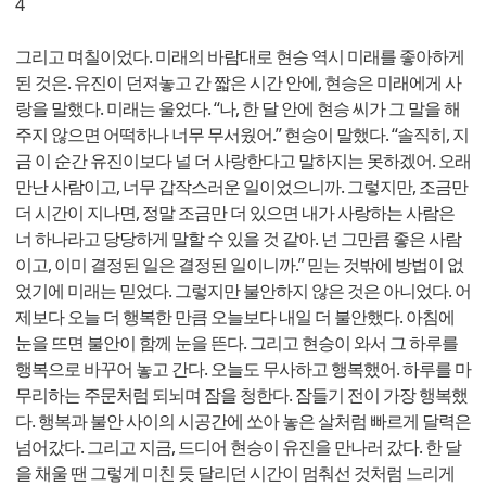
4
그리고 며칠이었다. 미래의 바람대로 현승 역시 미래를 좋아하게
된 것은. 유진이 던져놓고 간 짧은 시간 안에, 현승은 미래에게 사
랑을 말했다. 미래는 울었다. “나, 한 달 안에 현승 씨가 그 말을 해
주지 않으면 어떡하나 너무 무서웠어.” 현승이 말했다. “솔직히, 지
금 이 순간 유진이보다 널 더 사랑한다고 말하지는 못하겠어. 오래
만난 사람이고, 너무 갑작스러운 일이었으니까. 그렇지만, 조금만
더 시간이 지나면, 정말 조금만 더 있으면 내가 사랑하는 사람은
너 하나라고 당당하게 말할 수 있을 것 같아. 넌 그만큼 좋은 사람
이고, 이미 결정된 일은 결정된 일이니까.” 믿는 것밖에 방법이 없
었기에 미래는 믿었다. 그렇지만 불안하지 않은 것은 아니었다. 어
제보다 오늘 더 행복한 만큼 오늘보다 내일 더 불안했다. 아침에
눈을 뜨면 불안이 함께 눈을 뜬다. 그리고 현승이 와서 그 하루를
행복으로 바꾸어 놓고 간다. 오늘도 무사하고 행복했어. 하루를 마
무리하는 주문처럼 되뇌며 잠을 청한다. 잠들기 전이 가장 행복했
다. 행복과 불안 사이의 시공간에 쏘아 놓은 살처럼 빠르게 달력은
넘어갔다. 그리고 지금, 드디어 현승이 유진을 만나러 갔다. 한 달
을 채울 땐 그렇게 미친 듯 달리던 시간이 멈춰선 것처럼 느리게