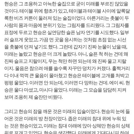
현승은 그 조용하고 아늑한 술집으로 굳이 미래를 부르진 않았을
것이다. 테이블 위에 향초가 있고, 테이블과 테이블 사이에 알록달
록한 비즈 커튼이 둘러져 있는 술집이었다. 아른거리는 촛불이 두
사람의 몸과 마음에 분위기 있는 그림자를 드리웠다. 그 그림자를
표정에 두르고 현승은 실연당한 슬픈 남자 연기를 시도했다. 일부
러 슬프게 웃었고, 가끔 먼 곳을 응시하는 것처럼 초점 없는 시선
을 촛불에 던져 넣기도 했다. 그런데 갑자기 진짜 눈물이 났을 때,
미래는 놀랐고 현승은 더 크게 놀랐다. 아니, 슬픈 척 하는 건데 왜
진짜 슬프고 지랄이지, 우는 척만 하면 되는데 왜 진짜 울고 지랄
이지. 울음은 참으려 애를 쓸수록 자꾸만 덩치가 커졌다. 훌쩍거리
다 이내 꺽꺽 큰 울음이 몰아쳤고 현승은 테이블에 고개를 처박고
펑펑 울었다. 이러면 안 되는데, 이러면 다 망하는 건데. 에이 씨. 현
승은 울다 마셨고, 마시다 울었다. 미래는 그 모습을 담담히 지켜
보며 조용히 제 술잔만 비웠다.
그리고 현승의 잠을 깨운 것은 미래의 입술이었다. 현승의 눈에 들
어온 것은 미래의 방 천장이었다. 좁은 미래의 침대 위에 누워 있
는 것은 현승이었고, 미래는 침대 아래에 앉아 상체만 현승의 상체
위로 포개고 있었다. 현승은 생각했다. 미래에게 기대다시피 하여