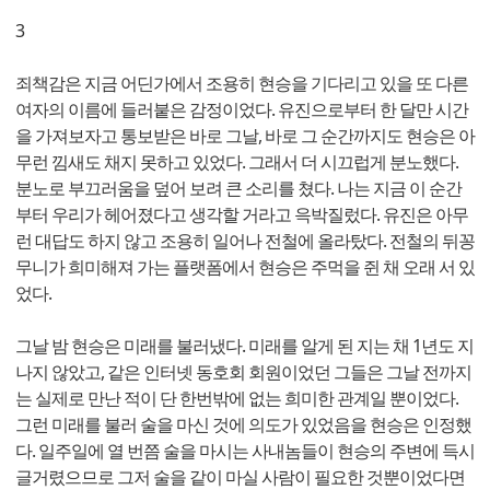
3
죄책감은 지금 어딘가에서 조용히 현승을 기다리고 있을 또 다른
여자의 이름에 들러붙은 감정이었다. 유진으로부터 한 달만 시간
을 가져보자고 통보받은 바로 그날, 바로 그 순간까지도 현승은 아
무런 낌새도 채지 못하고 있었다. 그래서 더 시끄럽게 분노했다.
분노로 부끄러움을 덮어 보려 큰 소리를 쳤다. 나는 지금 이 순간
부터 우리가 헤어졌다고 생각할 거라고 윽박질렀다. 유진은 아무
런 대답도 하지 않고 조용히 일어나 전철에 올라탔다. 전철의 뒤꽁
무니가 희미해져 가는 플랫폼에서 현승은 주먹을 쥔 채 오래 서 있
었다.
그날 밤 현승은 미래를 불러냈다. 미래를 알게 된 지는 채 1년도 지
나지 않았고, 같은 인터넷 동호회 회원이었던 그들은 그날 전까지
는 실제로 만난 적이 단 한번밖에 없는 희미한 관계일 뿐이었다.
그런 미래를 불러 술을 마신 것에 의도가 있었음을 현승은 인정했
다. 일주일에 열 번쯤 술을 마시는 사내놈들이 현승의 주변에 득시
글거렸으므로 그저 술을 같이 마실 사람이 필요한 것뿐이었다면