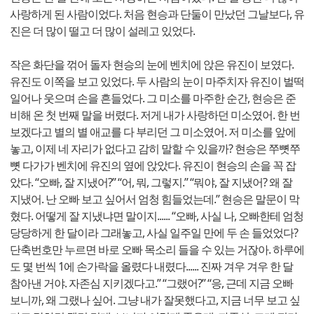
사랑하게 된 사람이었다. 처음 현승과 단둘이 만났던 그날보다, 유
진은 더 많이 떨고 더 많이 설레고 있었다.
작은 화단을 꺾어 돌자 현승의 눈에 벤치에 앉은 유진이 보였다.
유진도 이쪽을 보고 있었다. 두 사람의 눈이 마주치자 유진이 벌떡
일어나 웃으며 손을 흔들었다. 그 미소를 마주한 순간, 현승은 준
비해 온 첫 번째 말을 버렸다. 저게 내가 사랑하던 미소였어. 한 번
보겠다고 별의 별 애교를 다 부리던 그 미소였어. 저 미소를 앞에
놓고, 이제 네 자리가 없다고 감히 말할 수 있을까? 현승은 쭈뼛쭈
뼛 다가가 벤치에 유진의 옆에 앉았다. 유진이 현승의 손을 꼭 잡
았다. “오빠, 잘 지냈어?” “어, 뭐, 그렇지.” “뭐야, 잘 지냈어? 왜 잘
지냈어. 난 오빠 보고 싶어서 엄청 힘들었는데.” 현승은 말문이 막
혔다. 어떻게 잘 지냈냐면 말이지...... “오빠, 사실 나, 오빠한테 엄청
당당하게 한 달이라 그래놓고, 사실 일주일 만에 두 손 들었었다?
단축번호만 누르면 바로 오빠 목소리 들을 수 있는 거잖아. 하루에
도 몇 번씩 1에 손가락을 올렸다 내렸다...... 진짜 겨우 겨우 한 달
참아낸 거야. 자존심 지키겠다고.” “그랬어?” “응, 근데 지금 오빠
보니까, 왜 그랬나 싶어. 그냥 내가 잘못했다고, 지금 너무 보고 싶