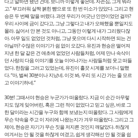
다고 말하면 됐던 건데. 보니까 이렇게 좋은데. 자존심, 그게 뭐라
고.” 부끄러워 살짝 붉힌 뺨으로 또 한 번 미소가 앉았다. 그리고 현
승은 두 번째 말을 버렸다. 과연 우리가 어긋난 인연이었던 걸까?
우리 사이에 금이 갔다고, 그냥 그렇다고 내가 오해했을 뿐일지도
몰라. 싫어서 안 본 것도 아니고, 그동안 이렇게 내가 그리웠다잖
아. 아무 일도 없었던 것처럼, 그냥 웃으며 다시 시작하면 되는 건
아닐까? 수많은 이야기가 쉼 없이 오갔다. 유진과 현승은 떨어져
지낸 한 달 같은 건 애초에 없었던 사람들처럼, 어제 만나 속삭이
던 사랑의 다음 이야기를 오늘 이어나가는 사람들처럼 웃고 떠들
었다. 한참을 그러고 있었는데, 유진이 흘끗 시계를 보더니 말했
다. “아, 벌써 30분이나 지났네. 이것 봐, 우리 또 시간 가는 줄 모르
고 이야기하네.”
30분! 그때서야 현승은 누군가가 떠올랐다. 지금 이 순간 아무렇
지도 않게 잊어버린, 혹은 그런 적이 없었다고 믿고 싶은, 바로 그
한 달이라는 시간을 누구와 함께 보냈는지 떠올랐다. 그 사람에게
무슨 약속을 주고 이 자리에 나왔는지가 겨우 떠올랐다. 그리고 그
제야, 현승은 자기가 무슨 짓을 저지른 것인지 깨달았다. 하찮게
여겨서는 안 될 것을 하찮게 여겼고, 쉽게 생각해선 안 될 것을 쉽