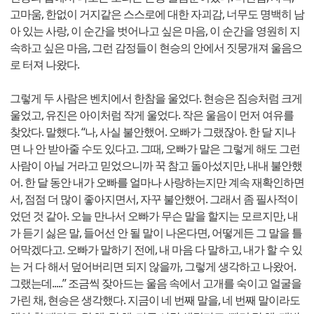
고마움, 한없이 거지같은 스스로에 대한 자괴감, 너무도 명백히 남
아 있는 사랑, 이 순간을 벗어나고 싶은 마음, 이 순간을 영원히 지
속하고 싶은 마음, 그런 감정들이 현승의 안에서 짓뭉개져 울음으
로 터져 나왔다.
그렇게 두 사람은 벤치에서 한참을 울었다. 현승은 짐승처럼 크게
울었고, 유진은 아이처럼 작게 울었다. 작은 울음이 먼저 여유를
찾았다. 말했다. “나, 사실 불안했어. 오빠가 그랬잖아. 한 달 지나
면 나 안 받아줄 수도 있다고. 그때, 오빠가 말은 그렇게 해도 그런
사람이 아닐 거라고 믿었으니까 꾹 참고 돌아섰지만, 내내 불안했
어. 한 달 동안 내가 오빠를 얼마나 사랑하는지만 계속 재확인하면
서, 점점 더 많이 좋아지면서, 자꾸 불안했어. 그래서 좀 필사적이
었던 것 같아. 오늘 만나서 오빠가 무슨 말을 할지는 모르지만, 내
가 듣기 싫은 말, 들어선 안 될 말이 나온다면, 어떻게든 그 말을 틀
어막겠다고. 오빠가 말하기 전에, 내 마음 다 말하고, 내가 할 수 있
는 거 다 해서 덮어버리면 되지 않을까, 그렇게 생각하고 나왔어.
그랬는데.....” 조금씩 잦아드는 울음 속에서 고개를 숙이고 얼굴을
가린 채, 현승은 생각했다. 지금이 네 번째 말을, 네 번째 말이라도