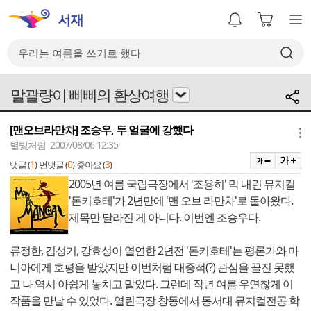
말괄량이 삐삐의 환상여행
[맨오브라만차] 조승우, 두 얼굴에 강했다
메뉴
별빛처럼 2007/08/06 12:35
1
0
3
댓글 (
)
먼댓글 (
)
좋아요 (
)
2005년 여름 국립극장에서 '조용히' 막 내린 뮤지컬
'돈키호테'가 2년만에 '맨 오브 라만차'로 돌아왔다.
제목만 달라진 게 아니다. 이번엔 조승우다.
류정한, 김성기, 강효성이 열연한 2년전 '돈키호테'는 평론가와 마
니아에게 호평을 받았지만 이번처럼 대중적(?) 관심을 끌진 못했
고 나 역시 아쉽게 놓치고 말았다. 그런데 작년 여름 우연찮게 이
작품을 만날 수 있었다. 열린극장 창동에서 동서대 뮤지컬전공 학