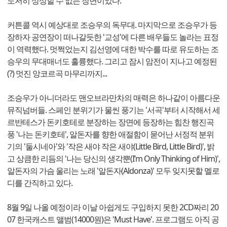
도저히 상상할 수 없는 장면이었다.
커튼콜 역시 예상대로 조승우의 독무대. 마지막으로 조승우가 등
장하자 공연장이 떠나갈듯한 '교성'에 다른 배우들도 놀라는 표정
이 역력했다. 멋쩍었는지 김선영에 대한 박수를 따로 유도하는 조
승우의 무대매너도 훌륭했다. 그리고 잠시 암전이 지나고 예정된
(?) 멋진 앙코르곡 마무리까지...
조승우가 아니더라도 맨오브라만차의 매력은 하나같이 아름다운
뮤직넘버들. 스페인 분위기가 물씬 풍기는 '서곡'부터 시작해서 세
르반테스가 돈키호테로 분장하는 장면에 등장하는 힘찬 행진곡
풍 '나는 돈키호테', 알돈자를 향한 애절함이 묻어난 서정적 분위
기의 '둘시네아'와 '작은 새야 작은 새야(Little Bird, Little Bird)', 밝
고 상큼한 리듬의 '나는 당신의 생각뿐(I’m Only Thinking of Him)',
알돈자의 가슴 울리는 노래 '알돈자(Aldonza)' 모두 잊지못할 멜로
디를 간직하고 있다.
8월 9일 나올 예정이라 이날 아쉽게도 구입하지 못한 2CD짜리 20
07 한국캐스트 앨범(14000원)은 'Must Have'. 프로그램도 아직 공