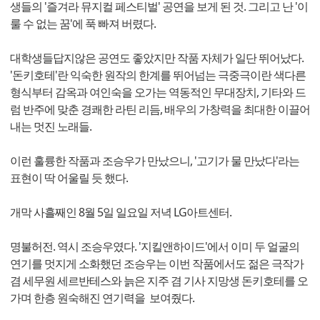
생들의 '즐겨라 뮤지컬 페스티벌' 공연을 보게 된 것. 그리고 난 '이
룰 수 없는 꿈'에 푹 빠져 버렸다.
대학생들답지않은 공연도 좋았지만 작품 자체가 일단 뛰어났다.
'돈키호테'란 익숙한 원작의 한계를 뛰어넘는 극중극이란 색다른
형식부터 감옥과 여인숙을 오가는 역동적인 무대장치, 기타와 드
럼 반주에 맞춘 경쾌한 라틴 리듬, 배우의 가창력을 최대한 이끌어
내는 멋진 노래들.
이런 훌륭한 작품과 조승우가 만났으니, '고기가 물 만났다'라는
표현이 딱 어울릴 듯 했다.
개막 사흘째인 8월 5일 일요일 저녁 LG아트센터.
명불허전. 역시 조승우였다. '지킬앤하이드'에서 이미 두 얼굴의
연기를 멋지게 소화했던 조승우는 이번 작품에서도 젊은 극작가
겸 세무원 세르반테스와 늙은 지주 겸 기사 지망생 돈키호테를 오
가며 한층 원숙해진 연기력을 보여줬다.