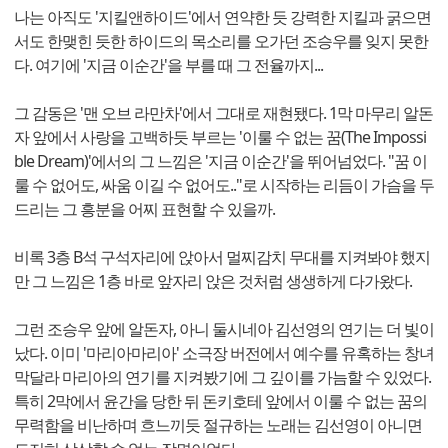
나는 아직도 '지킬앤하이드'에서 연약한 듯 강력한 지킬과 굵으면
서도 한맺힌 듯한 하이드의 목소리를 오가던 조승우를 잊지 못한
다. 여기에 '지금 이순간'을 부를 때 그 전율까지...
그 감동은 '맨 오브 라만차'에서 그대로 재현됐다. 1막 마무리 알돈
자 앞에서 사랑을 고백하듯 부르는 '이룰 수 없는 꿈(The Impossi
ble Dream)'에서의 그 느낌은 '지금 이순간'을 뛰어넘었다. "꿈 이
룰 수 없어도, 싸움 이길 수 없어도.."로 시작하는 리듬이 가슴을 두
드리는 그 흥분을 어찌 표현할 수 있을까.
비록 3층 B석 구석자리에 앉아서 멀찌감치 무대를 지켜봐야 했지
만 그 느낌은 1층 바로 앞자리 앉은 것처럼 생생하게 다가왔다.
그런 조승우 앞에 알돈자, 아니 둘시네아 김선영의 연기는 더 빛이
났다. 이미 '마리아마리아' 소극장 버전에서 예수를 유혹하는 창녀
막달라 마리아의 연기를 지켜봤기에 그 깊이를 가늠할 수 있었다.
특히 2막에서 윤간을 당한 뒤 돈키호테 앞에서 이룰 수 없는 꿈의
무력함을 비난하며 흐느끼듯 절규하는 노래는 김선영이 아니면