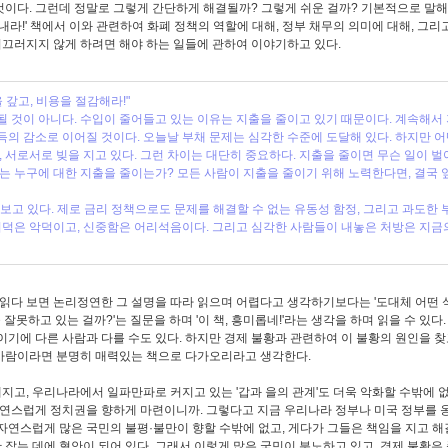
것이다. 그런데 정말로 그렇게 간단하게 해결될까? 그렇게 쉬운 걸까? 기본적으로 말해
끝내라!' 책에서 이와 관련하여 화폐 정책의 역할에 대해, 정부 채무의 의미에 대해, 그리
미끄러지지 않게 하려면 해야 하는 일들에 관하여 이야기하고 있다.
 갚고, 비용을 절감해라!"
 것이 아니다. 수입이 줄어들고 있는 이유는 지출을 줄이고 있기 때문이다. 계속해서
의 감소로 이어질 것이다. 오늘날 부채 문제는 심각한 수준에 도달해 있다. 하지만 
, 서로서로 빚을 지고 있다. 그런 차이는 대단히 중요하다. 지출을 줄이면 무슨 일이 벌
는 누구에 대한 지출을 줄이는가? 모든 사람이 지출을 줄이기 위해 노력한다면, 결국 
라보고 있다. 제로 금리 정책으로도 문제를 해결할 수 없는 유동성 함정, 그리고 과도한 
 미덕은 악덕이고, 신중함은 어리석음이다. 그리고 심각한 사람들이 내놓은 처방은 지금
 읽다 보면 논리정연한 그 설명을 따라 읽으며 어렵다고 생각하기보다는 '도대체 어떤
 잘못하고 있는 걸까?'는 질문을 하며 '이 책, 흥미롭네!'라는 생각을 하며 읽을 수 있다.
에 다른 사람과 다를 수도 있다. 하지만 경제 불황과 관련하여 이 불황의 원인을 찾
 사람이라면 분명히 매력있는 책으로 다가오리라고 생각한다.
고, 우리나라에서 일파만파로 커지고 있는 '갑과 을의 관계'도 더욱 악화할 수밖에 없
연스럽게 정치권을 향하게 마련이니까. 그렇다고 지금 우리나라 정부나 미국 정부를 
 자연스럽게 많은 국민의 불평·불만이 향할 수밖에 없고, 게다가 그들은 책임을 지고 
 잡는 데에 혈안이 되어 있다. 그래서 이렇게 많은 국민이 분노하고 있고, 경제 불황은