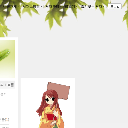
나의서재
ｌ
서재브리핑
ｌ
서재관리
ｌ
글쓰기
ｌ
즐겨찾는 서재
ｌ
관리
ｌ
북플
짜순
댓글(
1
)