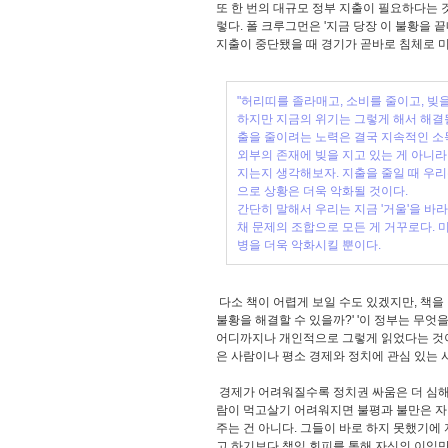
또 한 번의 대규모 정부 지출이 필요하다는 
렇다. 폴 크루그먼은 '지금 당장 이 불황을 
지출이 중단됐을 때 경기가 곧바로 침체로 
"허리띠를 졸라매고, 소비를 줄이고, 빚을
하지만 지금의 위기는 그렇게 해서 해결될
출을 줄이려는 노력은 결국 지속적인 소득
외부의 존재에 빚을 지고 있는 게 아니라
지는지 생각해보자. 지출을 줄일 때 우리
으로 상황은 더욱 악화될 것이다.
간단히 말해서 우리는 지금 '거울'을 바
채 문제의 조합으로 모든 게 거꾸로다.
병을 더욱 악화시킬 뿐이다.
다소 책이 어렵게 보일 수도 있겠지만, 책을
불황을 해결할 수 있을까?' '이 정부는 무엇을
어디까지나 개인적으로 그렇게 읽었다는 것이기
은 사람이나 평소 경제와 정치에 관심 있는
경제가 어려워질수록 정치권 싸움은 더 심해지
람이 먹고살기 어려워지면 불평과 불만은 자
주는 건 아니다. 그들이 바로 하지 못했기에
고 하기보다 책임 회피를 통해 자신의 이익만