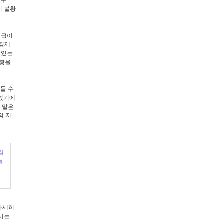
이 불황
공급이
 경제
 있는
불황을
들 수
 없기에
 말은
의 지
겪
들
자세히
해서는