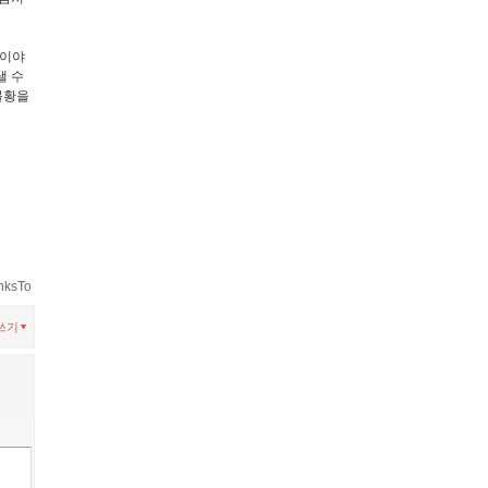
 이야
낼 수
불황을
nksTo
쓰기