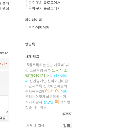
미우의 블로그에서
을 통해
메구의 블로그에서
은 관심
마이페이퍼
마이페이퍼
방명록
nksTo
서재 태그
쓰기
.
5월주목하는신간
가족과1시
노지의소
간
고전혁명
공부
박한이야기
소설
신간페이
퍼
신간평가단
신약어떤마술
의금서목록
신약어떤마술의
에세이
금서목록2권
여행
우리는어떻게설득당하는가
책
자기계발서
장강명
책서평
청춘
콰이어트