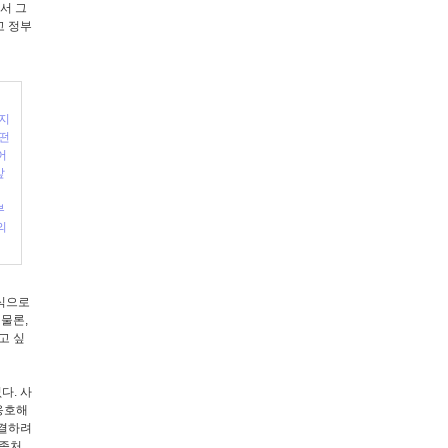
서 그
고 정부
 지
어떤
어
앞
부
의
 식으로
 물론,
고 싶
다. 사
옹호해
해결하려
 좀처