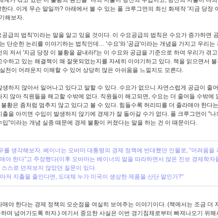
다. 이게 무슨 말일까? 아래에서 볼 수 있는 폴 크루그먼의 최신 화제작 '지금 당장 
야기해보자.
요공급의 법칙'이라는 말을 알고 있을 것이다. 이 수요공급의 법칙은 수요가 증가하면 
 단순한 논리를 이야기하는 법칙인데… '수요'와 '공급'이라는 개념을 가지고 우리는
의 저서 '지금 당장 이 불황을 끝내라!'는 이 수요와 공급을 기준으로 하여 우리가 겪고
 고수하고 있는 해결책이 왜 잘못되었는지를 자세히 이야기하고 있다. 책을 읽으면서 
왜 실천이 어려운지 이해할 수 있어 상당히 많은 아쉬움을 느낄지도 모른다.
발생하지 않아서 일어나고 있다고 말할 수 있다. 수요가 없으니 자연스럽게 공급이 줄어
나지 않아 직원들을 해고할 수밖에 없다. 직원들이 해고되면, 수요는 더 줄어들 수밖에
불황은 좀처럼 멈추지 않고 있다고 볼 수 있다. 힘들수록 허리띠를 더 졸라매야 한다는
지출을 아끼면 수입이 발생하지 않기에 경제가 잘 돌아갈 수가 없다. 폴 크루그먼이 "나
수입"이라는 개념 실종 때문에 경제 불황이 커졌다는 말을 하는 건 이 때문이다.
우를 생각해보자. 베이너는 오바마 대통령의 경제 정책에 반대했던 인물로, "어려움을 
라매야 한다"고 주장했다(이후 오바마는 베이너의 말을 따라하면서 많은 진보 경제학자
 스스로 던져보지 않았던 질문이 있다.
마저 지출을 줄인다면, 도대체 누가 미국이 생상한 제품을 산단 말인가?"
라매야 한다는 경제 정책의 모순점을 여실히 보여주는 이야기이다. (책에서는 조금 더 
급하며 넘어가도록 하자.) 여기서 중요한 사실은 이번 경기침체로부터 빠져나오기 위