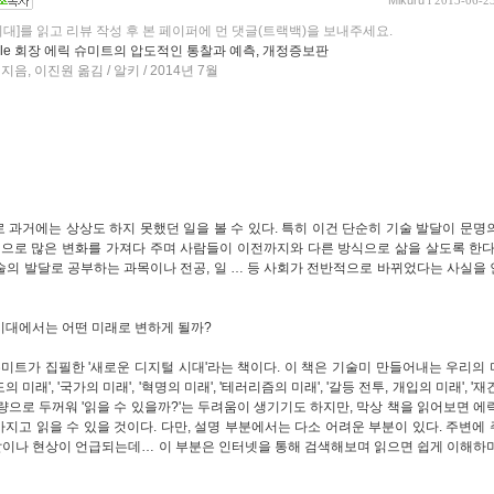
Mikuru
l 2013-06-2
대]를 읽고 리뷰 작성 후 본 페이퍼에 먼 댓글(트랙백)을 보내주세요.
ogle 회장 에릭 슈미트의 압도적인 통찰과 예측, 개정증보판
음, 이진원 옮김 / 알키 / 2014년 7월
과거에는 상상도 하지 못했던 일을 볼 수 있다. 특히 이건 단순히 기술 발달이 문명
적으로 많은 변화를 가져다 주며 사람들이 이전까지와 다른 방식으로 삶을 살도록 한다
술의 발달로 공부하는 과목이나 전공, 일 … 등 사회가 전반적으로 바뀌었다는 사실을
시대에서는 어떤 미래로 변하게 될까?
미트가 집필한 '새로운 디지털 시대'라는 책이다. 이 책은 기술미 만들어내는 우리의
도의 미래', '국가의 미래', '혁명의 미래', '테러리즘의 미래', '갈등 전투, 개입의 미래', '
량으로 두꺼워 '읽을 수 있을까?'는 두려움이 생기기도 하지만, 막상 책을 읽어보면 에
지고 읽을 수 있을 것이다. 다만, 설명 부분에서는 다소 어려운 부분이 있다. 주변에
말이나 현상이 언급되는데… 이 부분은 인터넷을 통해 검색해보며 읽으면 쉽게 이해하