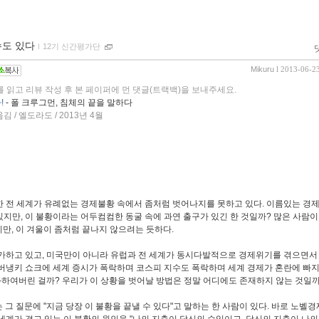
수도 있다
ｌ
12기 신간평가단
Mikuru
l 2013-06-2
를 읽고 리뷰 작성 후 본 페이퍼에 먼 댓글(트랙백)을 보내주세요.
!
- 폴 크루그먼, 침체의 끝을 말하다
 / 엘도라도 / 2013년 4월
한 전 세계가 유례없는 경제불황 속에서 좀처럼 벗어나지를 못하고 있다. 이름있는 경
있지만, 이 불황이라는 어두컴컴한 동굴 속에 과연 출구가 있긴 한 것일까? 많은 사람이
지만, 이 겨울이 좀처럼 끝나지 않으려는 듯하다.
증가하고 있고, 미국만이 아니라 유럽과 전 세계가 동시다발적으로 경제위기를 겪으면서
 버냉키 쇼크에 세계 증시가 폭락하며 코스피 지수도 폭락하며 세계 경제가 혼란에 빠지
화하여버린 걸까? 우리가 이 상황을 벗어날 방법은 정말 어디에도 존재하지 않는 것일까
는 그 질문에 "지금 당장 이 불황을 끝낼 수 있다"고 말하는 한 사람이 있다. 바로 노벨
세계가 겪고 있는 이 불황의 원인을 "나의 지출이 당신의 수입이고, 당신의 지출이 나의