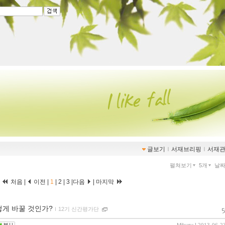
글보기
ｌ
서재브리핑
ｌ
서재
펼쳐보기
5개
날
처음 |
이전 |
1
|
2
|
3
|
다음
|
마지막
떻게 바꿀 것인가?
ｌ
12기 신간평가단