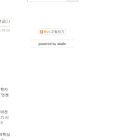
댓글(
1
)
3 09:59
powered by
aladin
제학자
 '언젠
 여전
기 시
?
경제학상
 수