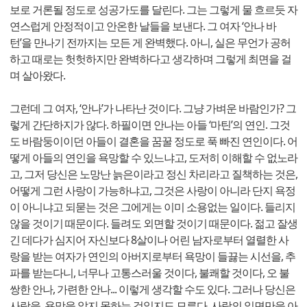
보로 거론될 정도로 성공가도를 달린다. 그는 그렇게 물 흐르듯 자
연스럽게 안정적이고 안온한 날들을 보낸다. 그 여자 ‘안나 바
턴’을 만나기 전까지는 모든 게 완벽했다. 아니, 실은 무언가 공허
하고 때로는 헛헛하지만 완벽하다고 생각하며 그렇게 최면을 걸
며 살아왔다.
그런데 그 여자, ‘안나’가 나타난 것이다. 그냥 가벼운 바람인가? 그
렇게 간단하지가 않다. 하필이면 안나는 아들 ‘마틴’의 연인. 그것
도 바람둥이이던 아들이 결혼을 꿈꿀 정도로 푹 빠진 연인이다. 어
떻게 아들의 연인을 욕망할 수 있느냐고, 도저히 이해할 수 없노라
고, 그저 당신은 노망난 늙은이라고 정신 차리라고 질책하는 것은,
어떻게 그런 사랑이 가능하냐고, 그것은 사랑이 아니라 단지 욕정
이 아니냐고 되묻는 것은 그에게는 이미 소용없는 일이다. 들리지
않을 것이기 때문이다. 들려도 외면할 것이기 때문이다. 젊고 잘생
긴 데다가 심지어 자신보다 8살이나 어린 남자로부터 열렬한 사
랑을 받는 여자가 연인의 아버지로부터 욕망이 들끓는 시선을, 추
파를 받는다니, 너무나 고통스러울 것이다, 불쾌할 것이다, 오 불
쌍한 안나, 가련한 안나... 이렇게 생각할 수도 있다. 그러나 당신은
사랑을, 욕망을 알지 못하는 것일지도 모른다. 사랑의 일면만을 아