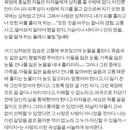
욕망에 충실한 자들은 타자들에게 상처를 줄 수밖에 없다. 타인뿐
만이 아니라 피투성이 사랑에 자기를 몰고 감으로써 자기 또한 종
국에는 상처받고 만다. 그래서 사랑은 상처이다. 내가 피를 흘리고
너 또한 피를 흘리게 하는…. “모든 것을 바꾸는 찰나의 경험, 교통
사고, 열어보지 말아야 했을 편지, 가슴이나 사타구니 안의 멍울,
눈을 멀게 하는 플래시 불빛.”(p.46)
거기 상처받은 짐승은 고통에 부르짖으며 눈물을 흘린다. 죽음과
도 같은 삶이 형벌처럼 주어진다. 아들을 잃은 눈물, 가족을 잃은
눈물, 안나를 잃은 눈물을 내내 흘리리라...... 그러나 그런 중에도
가족을, 아들을 잃은 슬픔보다 안나를 잃어버린 슬픔과 고통 때문
에 흘리는 눈물이 더 농도 짙으리라. 멈췄어야 한다고, 다 잃기 전
에 그만두었어야 한다고, 그토록 많은 걸 가진 자가, 그런 욕망에
모든 걸 걸다니 어리석다고, 이해할 수 없노라고, 파국으로 치닫기
전에 당신의 삶을 통제했어야 한다고 타자들은, 세상은 혀를 끌끌
찰지도 모른다. 그러나 통제할 수 있었다면, 떠날지 머물지 고뇌
없이 선택할 수 있었다면 그 사랑은 사랑이 아니었을 것이다. 나는
이런 갈망을 결코 품어본 적이 없노라 그 누가 자신할 수 있을까. <
데미지>는 사랑의 이런 속성들을 서늘하게 보여준다.