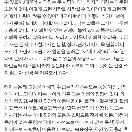
수 있을까. 때문에 사랑하는 두 사람이 아닌 타자의 이해는 아무런
소용이 없다. 어떻게 그런 사람을 사랑할 수 있어? 어떻게 그런 관
계에서 사랑이 싹틀 수 있어? 파국이 뻔한데 어떻게 거기서 벗어
나지 못해? 도대체 이해할 수가 없어… 이런 말들은 그래서 아무런
소용이 없다. 그 이해할 수 없는 관계에 놓인 당사자들은 타인의
이해를 구하지 않을뿐더러 도리어 타자들이 이해할 수 없음, 그 금
기 또는 금지나 마찬가지인 상황, 상태, 관계에서 더욱 불꽃이 타
오르기 마련이다. 금기가 열정을 불러온다. <데미지>의 ‘나’와 ‘안
나’의 관계가 바로 그 이해할 수 없음의 사랑이다. 그러나 그들은
타인들의 이해를 바라지 않는다. 애초부터 그 따위 것에는 신경 쓰
지 않는다. 신경 쓸 겨를조차 없다.
타자들은 왜 그들을 이해할 수 없는가? ‘나’는 모든 것을 가진 남자
이다. 어느덧 쉰이라는 나이에 이른 그는 인생의 정점에 있다. 의
사가 되었고, 부유한 집안의 아름다운 아내를 만나 결혼했고, 잘생
기고 똑똑한 아들, 예쁘고 똑똑한 딸은 번듯하게 성장했다, 그는
의사라는 신분, 아내 집안의 도움과 조력으로 정계에 입문, 어쩐지
욕심이 없는 듯한(정치에서 사적으로 바라는 게 없는 듯한) 무심
한 태도로 사람들이 마음을 사로잡아 승승장구, 차기 영국 총리 후