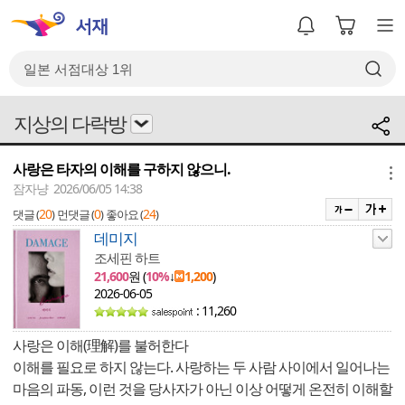
지상의 다락방
사랑은 타자의 이해를 구하지 않으니.
메뉴
잠자냥 2026/06/05 14:38
20
0
24
댓글 (
)
먼댓글 (
)
좋아요 (
)
데미지
조세핀 하트
21,600
원 (
10%
↓
1,200
)
2026-06-05
: 11,260
사랑은 이해(理解)를 불허한다
이해를 필요로 하지 않는다. 사랑하는 두 사람 사이에서 일어나는
마음의 파동, 이런 것을 당사자가 아닌 이상 어떻게 온전히 이해할