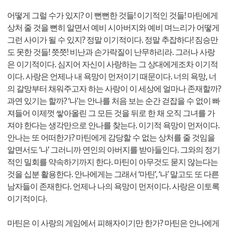
어떻게 그럴 수가 있지? 이 뻔뻔한 것들! 이기적인 것들! 마틴에게
상처 줄 것을 뻔히 알면서 예비 시아버지와 예비 며느리가 어떻게
그런 사이가 될 수 있지? 정말 이기적이다. 정말 추잡하다! 짐승만
도 못한 것들! 쯧쯧! 비난과 손가락질이 난무하리라. 그러나 사랑
은 이기적이다. 심지어 자신이 사랑하는 그 상대에게조차 이기적
이다. 사랑은 언제나 내 욕망이 먼저이기 때문이다. 너의 욕망, 너
의 갈망부터 채워주고자 하는 사랑이 이 세상에 얼마나 존재할까?
과연 있기는 할까? ‘나’는 안나를 처음 보는 순간 걷잡을 수 없이 빠
져들어 이제껏 쌓아올린 그 모든 것을 뒤로 한 채 오직 그녀를 가
져야 한다는 생각만으로 안나를 찾는다. 이기적 욕망이 먼저이다.
안나는 또 어떠한가? 마틴에게 감당할 수 없는 상처를 줄 것임을
알면서도 ‘나’ 그러니까 연인의 아버지를 받아들인다. 그와의 정기
적인 밀회를 약속하기까지 한다. 마틴이 아무것도 묻지 않는다는
것을 십분 활용한다. 안나에게는 그래서 ‘마틴’, ‘나’ 말고도 또 다른
남자들이 존재한다. 언제나 나의 욕망이 먼저이다. 사랑은 이토록
이기적이다.
마틴은 이 사랑의 게임에서 피해자이기만 한가? 마틴은 안나에게