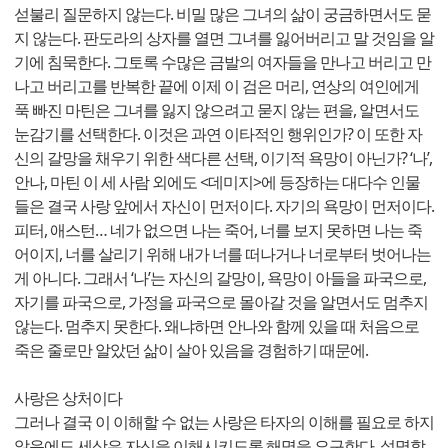
섣불리 질문하지 않는다. 비밀 많은 그녀의 삶이 궁금하면서도 묻
지 않는다. 판도라의 상자를 열면 그녀를 잃어버리고 말 것임을 알
기에 침묵한다. 그토록 수많은 금발의 여자들을 만나고 버리고 만
나고 버리고를 반복한 끝에 이제 이 검은 머리, 연상의 여인에게
푹 빠진 마틴은 그녀를 잃지 않으려고 묻지 않는 편을, 알면서도
눈감기를 선택한다. 이것은 과연 이타적인 행위인가? 이 또한 자
신의 갈망을 채우기 위한 색다른 선택, 이기적 욕망이 아닌가? ‘나’,
안나, 마틴 이 세 사람 외에도 <데미지>에 등장하는 대다수 인물
들은 결국 사랑 앞에서 자신이 먼저이다. 자기의 욕망이 먼저이다.
피터, 애스턴… 네가 없으면 나는 죽어, 너를 보지 못하면 나는 죽
어이지, 너를 살리기 위해 내가 너를 떠나거나 너로부터 벗어나는
게 아니다. 그래서 ‘나’는 자신의 갈망이, 욕망이 아들을 파국으로,
자기를 파국으로, 가정을 파국으로 몰아갈 것을 알면서도 멈추지
않는다. 멈추지 못한다. 왜냐하면 안나와 함께 있을 때 처음으로
죽은 줄로만 알았던 삶이 살아 있음을 경험하기 때문에.
사랑은 상처이다
그러나 결국 이 이해할 수 없는 사랑은 타자의 이해를 필요로 하지
않음에도 세상은 자신을 이해시키도록 해명을 요구한다. 설명할