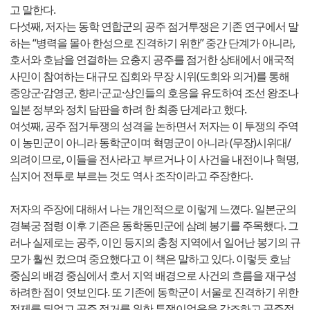
고 말한다.
다섯째, 저자는 동학 연합군의 공주 점거투쟁은 기존 연구에서 말
하는 “병력을 몰아 한성으로 진격하기 위한” 중간 단계가 아니라,
호서와 호남을 연결하는 요충지 공주를 점거한 상태에서 애국적
사민이 참여하는 대규모 집회와 무장 시위(도회와 의거)를 통해
중앙군·감영군, 향리·군교·상인들의 호응을 유도하여 조선 왕조나
일본 정부와 정치 담판을 하려 한 최종 단계라고 했다.
여섯째, 공주 점거투쟁의 성격을 논하면서 저자는 이 투쟁의 주역
이 농민군이 아니라 동학군이며 혁명군이 아니라 (무장)시위대/
의려이므로, 이들을 전사라고 부르거나 이 사건을 내전이나 혁명,
심지어 전투로 부르는 것도 역사 조작이라고 주장한다.
저자의 주장에 대해서 나는 개인적으로 이렇게 느꼈다. 일본군의
경복궁 점령 이후 기존은 동학동민군에 삼례 봉기를 주목했다. 그
러나 실제로는 공주, 이인 등지의 충청 지역에서 일어난 봉기의 규
모가 훨씬 컸으며 중요했다고 이 책은 말하고 있다. 이렇듯 호남
중심의 배경 중심에서 호서 지역 배경으로 사건의 흐름을 재구성
하려한 점이 엿보인다. 또 기존에 동학군이 서울로 진격하기 위한
전제를 뒤엎고 공주 점거를 위한 투쟁이었음을 강조하고 공주점