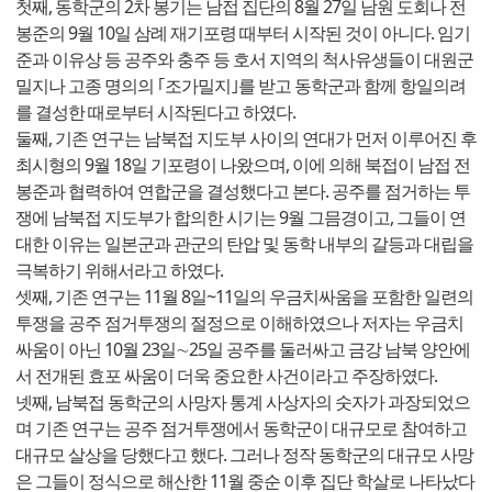
첫째, 동학군의 2차 봉기는 남접 집단의 8월 27일 남원 도회나 전
봉준의 9월 10일 삼례 재기포령 때부터 시작된 것이 아니다. 임기
준과 이유상 등 공주와 충주 등 호서 지역의 척사유생들이 대원군
밀지나 고종 명의의 ｢조가밀지｣를 받고 동학군과 함께 항일의려
를 결성한 때로부터 시작된다고 하였다.
둘째, 기존 연구는 남북접 지도부 사이의 연대가 먼저 이루어진 후
최시형의 9월 18일 기포령이 나왔으며, 이에 의해 북접이 남접 전
봉준과 협력하여 연합군을 결성했다고 본다. 공주를 점거하는 투
쟁에 남북접 지도부가 합의한 시기는 9월 그믐경이고, 그들이 연
대한 이유는 일본군과 관군의 탄압 및 동학 내부의 갈등과 대립을
극복하기 위해서라고 하였다.
셋째, 기존 연구는 11월 8일~11일의 우금치싸움을 포함한 일련의
투쟁을 공주 점거투쟁의 절정으로 이해하였으나 저자는 우금치
싸움이 아닌 10월 23일∼25일 공주를 둘러싸고 금강 남북 양안에
서 전개된 효포 싸움이 더욱 중요한 사건이라고 주장하였다.
넷째, 남북접 동학군의 사망자 통계 사상자의 숫자가 과장되었으
며 기존 연구는 공주 점거투쟁에서 동학군이 대규모로 참여하고
대규모 살상을 당했다고 했다. 그러나 정작 동학군의 대규모 사망
은 그들이 정식으로 해산한 11월 중순 이후 집단 학살로 나타났다