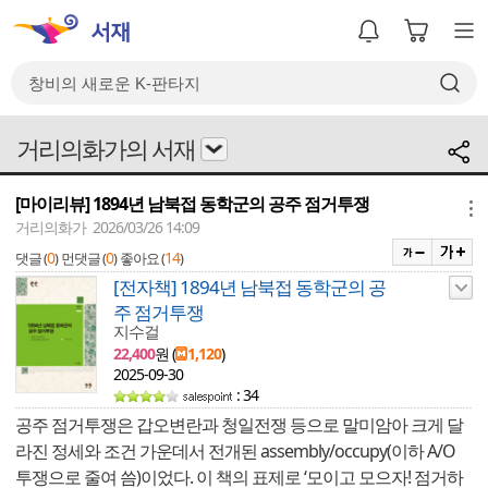
거리의화가의 서재
[마이리뷰] 1894년 남북접 동학군의 공주 점거투쟁
메뉴
거리의화가 2026/03/26 14:09
0
0
14
댓글 (
)
먼댓글 (
)
좋아요 (
)
[전자책] 1894년 남북접 동학군의 공
주 점거투쟁
지수걸
22,400
원 (
1,120
)
2025-09-30
: 34
공주 점거투쟁은 갑오변란과 청일전쟁 등으로 말미암아 크게 달
라진 정세와 조건 가운데서 전개된 assembly/occupy(이하 A/O
투쟁으로 줄여 씀)이었다. 이 책의 표제로 ‘모이고 모으자! 점거하