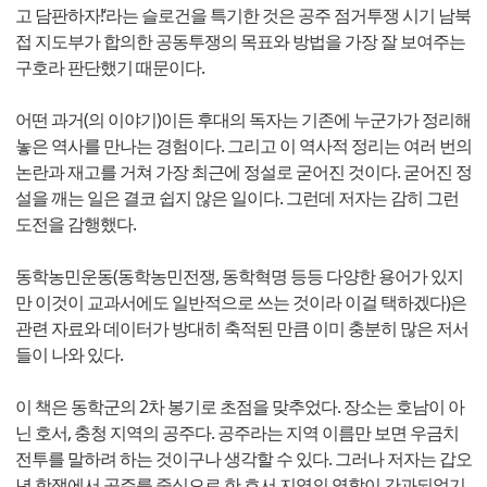
고 담판하자!‘라는 슬로건을 특기한 것은 공주 점거투쟁 시기 남북
접 지도부가 합의한 공동투쟁의 목표와 방법을 가장 잘 보여주는
구호라 판단했기 때문이다.
어떤 과거(의 이야기)이든 후대의 독자는 기존에 누군가가 정리해
놓은 역사를 만나는 경험이다. 그리고 이 역사적 정리는 여러 번의
논란과 재고를 거쳐 가장 최근에 정설로 굳어진 것이다. 굳어진 정
설을 깨는 일은 결코 쉽지 않은 일이다. 그런데 저자는 감히 그런
도전을 감행했다.
동학농민운동(동학농민전쟁, 동학혁명 등등 다양한 용어가 있지
만 이것이 교과서에도 일반적으로 쓰는 것이라 이걸 택하겠다)은
관련 자료와 데이터가 방대히 축적된 만큼 이미 충분히 많은 저서
들이 나와 있다.
이 책은 동학군의 2차 봉기로 초점을 맞추었다. 장소는 호남이 아
닌 호서, 충청 지역의 공주다. 공주라는 지역 이름만 보면 우금치
전투를 말하려 하는 것이구나 생각할 수 있다. 그러나 저자는 갑오
년 항쟁에서 공주를 중심으로 한 호서 지역의 역할이 간과되었기