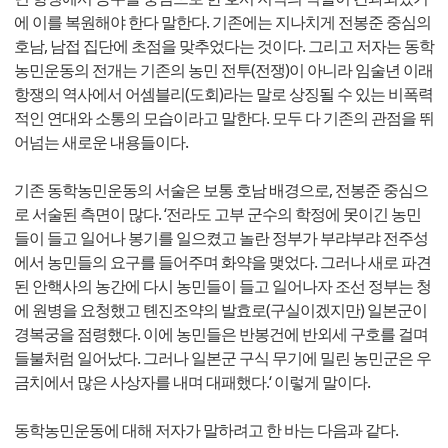
에 이를 복원해야 한다 말한다. 기존에는 지나치게 전봉준 중심의
호남, 남접 집단에 초점을 맞추었다는 것이다. 그리고 저자는 동학
농민운동의 전개는 기존의 농민 전투(전쟁)이 아니라 임술년 이래
항쟁의 역사에서 어셈블리(도회)라는 말로 상징될 수 있는 비폭력
적인 연대와 소통의 모습이라고 말한다. 모두 다 기존의 관점을 뛰
어넘는 새로운 내용들이다.
기존 동학농민운동의 서술은 보통 호남 배경으로, 전봉준 중심으
로 서술된 측면이 많다. ‘전라도 고부 군수의 학정에 못이긴 농민
들이 들고 일어나 봉기를 일으켰고 놀란 정부가 부랴부랴 전주성
에서 농민들의 요구를 들어주며 화약을 맺었다. 그러나 새로 파견
된 안핵사의 농간에 다시 농민들이 들고 일어나자 조선 정부는 청
에 원병을 요청했고 톈진조약의 발효로(구실이겠지만) 일본군이
경복궁을 점령했다. 이에 농민들은 반봉건에 반외세 구호를 걸며
들불처럼 일어났다. 그러나 일본군 구식 무기에 밀린 농민군은 우
금치에서 많은 사상자를 내며 대패했다.‘ 이렇게 말이다.
동학농민운동에 대해 저자가 말하려고 한 바는 다음과 같다.