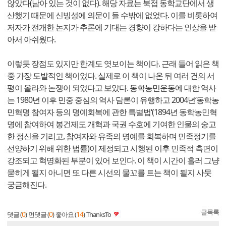
않았다(남아 있는 것이 없다). 해당 자료는 북접 동학교단에서 생
산했기 때문에 신빙성에 의문이 들 수밖에 없었다. 이를 비롯하여
저자가 전개한 논지가 추론에 기대는 경향이 강하다는 인상을 받
아서 아쉬웠다.
이렇듯 장점도 있지만 한계도 엿보이는 책이다. 근래 들어 읽은 책
중 가장 도발적인 책이었다. 실제로 이 책이 나온 뒤 여러 건의 서
평이 올라와 논쟁이 되었다고 보았다. 동학농민운동에 대한 역사
는 1980년 이후 민중 중심의 역사 담론이 유행하고 2004년‘동학농
민혁명 참여자 등의 명예회복에 관한 특별법‘(1894년 동학농민혁
명에 참여하여 봉건제도 개혁과 국권 수호에 기여한 인물의 숭고
한 정신을 기리고, 참여자와 유족의 명예를 회복하며 민족정기를
선양하기 위해 위한 법률)이 제정되고 시행된 이후 민족적 측면이
강조되고 혁명화된 부분이 있어 보인다. 이 책이 시간이 흘러 그냥
묻히게 될지 아니면 또 다른 시선의 물꼬를 트는 책이 될지 사뭇
궁금해진다.
글목록
0
0
14
댓글 (
)
먼댓글 (
)
좋아요 (
)
ThanksTo