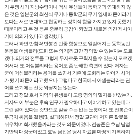
거 투쟁 시기 지방수령이나 척사 유생들이 동학군과 연대하지 않
은 것은 일본군의 최신식 무기나 동학군의 무기 열세 때문이라기
보다는 서로 연대하고 협동하는 정치적 힘을 가지고 있지 못했기
때문이라고 본 것 등은 충분히 공감이 되었고 새로운 의견 제시이
기에 의의가 있다고 생각했다.
그러나 과연 반침략 반봉건 민중 항쟁으로 일컬어지는 동학농민
운동을 어셈블리(도회 또는 의거)라고만 정의할 수 있는지는 모르
겠다. 의거와 전투를 그렇게 무자르듯 구획지을 수 있는지 모르겠
어서다. 또 어셈블리라는 용어도 좀 난해한 측면이 있다. 저자는
굳이 어셈블리라는 용어를 쓰면서 기존에 도회라는 단어가 사어
가 됐기 때문이라고 했으나 그렇다고 한국에서 어셈블리라는 단
어를 쓰기에는 선뜻 와닿지는 않는다.
그리고 정말 호서 지역의 유생들이 고종 명의의 밀지를 받았는가.
저자도 이 부분은 후속 연구가 필요하다고 이야기하고 있는데다
그런 설이 있다는 것만으로 믿을 수는 없는 노릇이다. 또 전봉준이
우금치 싸움을 결행(및 실패)하면서 정말 교단에 저지른 잘못을
뉘우치며 회개했을까라는 것도 의문이었다. 전봉준은 호남 남접
기반의 대장군이었고 호남 남접은 당시 자료를 마땅히 기록하지