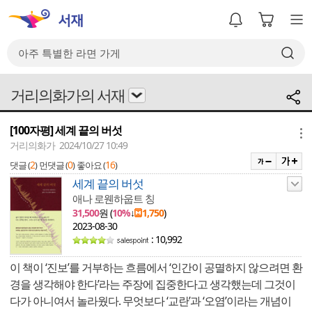
거리의화가의 서재
[100자평] 세계 끝의 버섯
메뉴
거리의화가 2024/10/27 10:49
2
0
16
댓글 (
)
먼댓글 (
)
좋아요 (
)
세계 끝의 버섯
애나 로웬하웁트 칭
31,500
원 (
10%
↓
1,750
)
2023-08-30
: 10,992
이 책이 ‘진보’를 거부하는 흐름에서 ‘인간이 공멸하지 않으려면 환
경을 생각해야 한다’라는 주장에 집중한다고 생각했는데 그것이
다가 아니여서 놀라웠다. 무엇보다 ‘교란’과 ‘오염’이라는 개념이