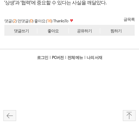
‘상생’과 ‘협력’에 중요할 수 있다는 사실을 깨달았다.
글목록
2
0
16
댓글 (
)
먼댓글 (
)
좋아요 (
)
ThanksTo
댓글쓰기
좋아요
공유하기
찜하기
로그인
l
PC버전
l
전체 메뉴
l
나의 서재