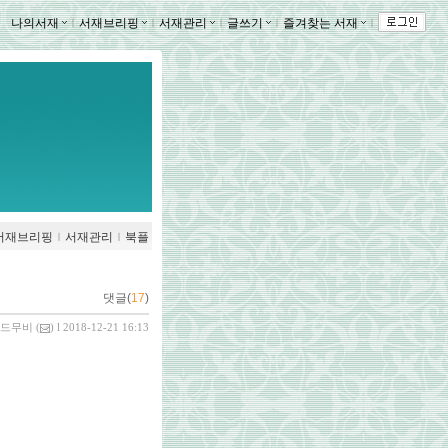
나의서재
ｌ
서재브리핑
ｌ
서재관리
ｌ
글쓰기
ｌ
즐겨찾는 서재
ｌ
서재브리핑
ｌ
서재관리
ｌ
북플
댓글(
17
)
드무비
(
) l 2018-12-21 16:13