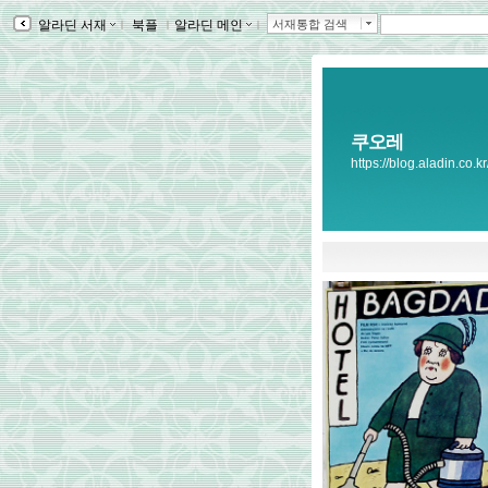
알라딘 서재
ｌ
북플
ｌ
알라딘 메인
ｌ
서재통합 검색
쿠오레
https://blog.aladin.co.