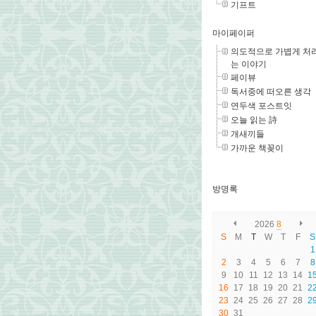
기프트
마이페이퍼
의도적으로 가볍게 처
는 이야기
페이뷰
독서중에 떠오른 생각
연두색 포스트잇
오늘 읽는 詩
개새끼들
가까운 책꽂이
방명록
2026
8
S
M
T
W
T
F
S
1
2
3
4
5
6
7
8
9
10
11
12
13
14
1
16
17
18
19
20
21
2
23
24
25
26
27
28
2
30
31