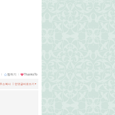
ｌ
찜하기
ｌ
ThanksTo
ㅣ
주소복사
먼댓글바로쓰기