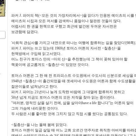
파커 J. 파머의 책(<모든 것의 가장자리에서>)을 읽다가 인용된 예이츠의 시를 
예이츠의 시집과 모든 저서를 검색하니 품절이나 절판된 것들이 많다.
어렵사리 한 권을 헌책으로 구했고 최근에 발간된 두꺼운 자서전은
보관함에 담겼다.
'사회적 관심사를 가지고 내면으로 떠나는 여행에 합류하는 길을 찾았다'(98쪽
파커 J. 파머는 쓰고 있는데 1969년 토머스 머튼의 자서전 <칠층산>을
헌책방에서 구입해 읽고서였다.
어느 친구가 토마스 만의 <마의 산>을 추천했는데 그 책이 꽂혀 있어야 할
책꽂이에 공교롭게도 <칠층산>이 있었던 것이다.
문
토머스 머튼은 그 한 해 전 트라피스트 수도원에서 수도사의 신분으로 세상을 
1948년 <칠층산>이 출간되었을 때 겟세마네 수도원은 머튼과 함께 수도생활
젊은이들로 넘쳐났다고 한다.
파커 J. 파머는 21년이나 늦게 도착한 바람에 그 대열에 합류하지 못하고
50년 넘게 지금도 토머스 머튼의 모든 저작을 찾아 읽는 중이란다.
"여러분, 영적인 삶을 살기 전에, 삶을 살아야have a life 합니다"는 머튼의 말이
그의 가슴에 내리꽂힌 것이다.
두 사람은 시를 좋아한 것에 그치지 않고 직접 시를 썼다는 공통점도 있다.
<칠층산>을 나는 올해 봄에 읽었다.
토머스 머튼이 일곱 살일 때 어느 교회 오르간 연주자로 취직한 아버지를 따
예배실 스테인드글라스 속 '닻' 문양에 마음을 빼앗겨 온세상을 떠돌아다니고 