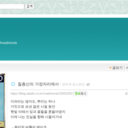
kr/roadmovie
글보기
ｌ
칠층산의 가장자리에서
ｌ
연두색 포스트잇
https://blog.aladin.co.kr/roadmovie/10553253
로
이파리는 많아도, 뿌리는 하나
거짓으로 보낸 젊은 시절 동안
햇빛 아래서 잎과 꽃들을 흔들어댔지
이제 나는 진실을 향해 시들어가네
- 윌리엄 버틀러 예이츠