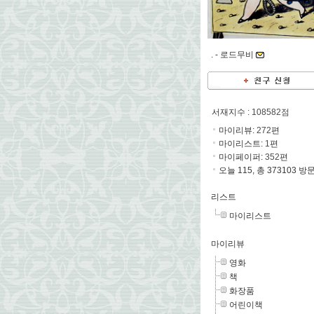
. -
로드무비
서재지수
: 108582점
마이리뷰:
272
편
마이리스트:
1
편
마이페이퍼:
352
편
오늘 115, 총 373103 방
리스트
마이리스트
마이리뷰
영화
책
화장품
어린이책