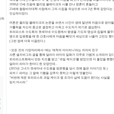
1930년 15세 즈음에 윌리엄 블레이크의 시를 만나 영혼이 흔들리고
23세에 컬럼비아대학 서점에서 그의 시집을 외상으로 사서 2년 후에 갚았다는
인상적이었다.
리하
머튼은 윌리엄 블레이크의 논문을 쓰면서 시인이 생애 말년에 마음으로 받아
가톨릭을 자신의 종교로 결정하고 이윽고 수도자가 되기로 결심한다.
트라피스트 수도회의 겟세마네 수도원에서 평생을 기도와 명상과 집필에 몰
병으로 입원했을 때 한 간호사에게 마음을 빼앗겨 세상으로 나올까 고민도 했
(그런 점에 더욱 이끌린다.)
<모든 것의 가장자리에서>에는 '애착의 아이러니'라는 저자의 친구
샤론 샐즈버그의 글을 통해 달라이 라마의 일화가 각주로 가볍게 소개되어 있다
트라피스트회에서 만든 치즈를 받고
"과일 케이크'를 받았으면 더 좋았을 뻔했
달라이 라마가 한마디 한 모양인데...
(2015년 그녀가 겟세마네 수도원을 방문했을 당시 전해 들은 이야기인 듯.)
파커 J. 파머는 그 말에 기쁨을 감추지 못하고 이렇게 덧붙인다.
"버번에 재운 트라피스트 과일 케이크 몇 조각이 삶에 도움이 된다는 사실을
잊지 마시라."
5
2
9