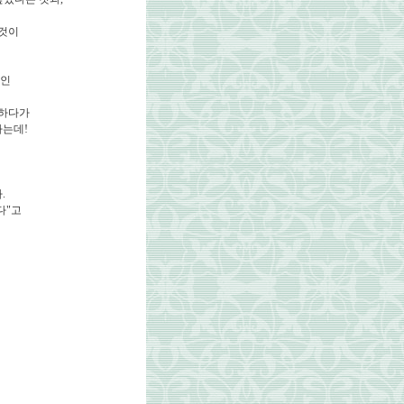
 것이
들인
두하다가
다는데!
.
다"고