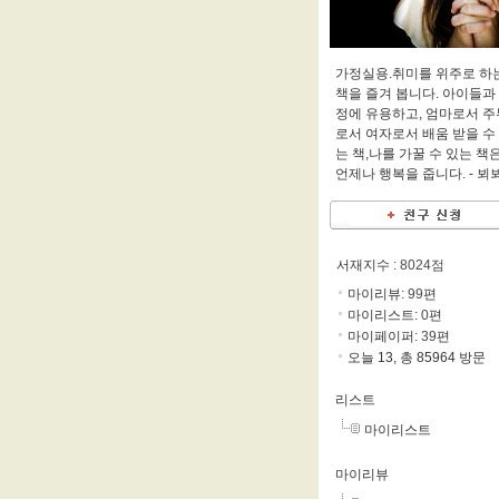
가정실용.취미를 위주로 하
책을 즐겨 봅니다. 아이들과
정에 유용하고, 엄마로서 주
로서 여자로서 배움 받을 수
는 책,나를 가꿀 수 있는 책
언제나 행복을 줍니다. -
뵈
서재지수
: 8024점
마이리뷰:
99
편
마이리스트:
0
편
마이페이퍼:
39
편
오늘 13, 총 85964 방문
리스트
마이리스트
마이리뷰