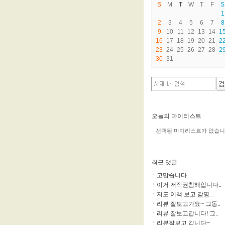
S
M
T
W
T
F
S
1
2
3
4
5
6
7
8
9
10
11
12
13
14
1
16
17
18
19
20
21
2
23
24
25
26
27
28
2
30
31
오늘의 마이리스트
선택된 마이리스트가 없습니
최근 댓글
고맙습니다
이거 저작권침해입니다..
저도 이책 보고 감명 ..
리뷰 잘보고가요~ 그동..
리뷰 잘보고갑니다! 그..
리뷰잘보고 갑니다~