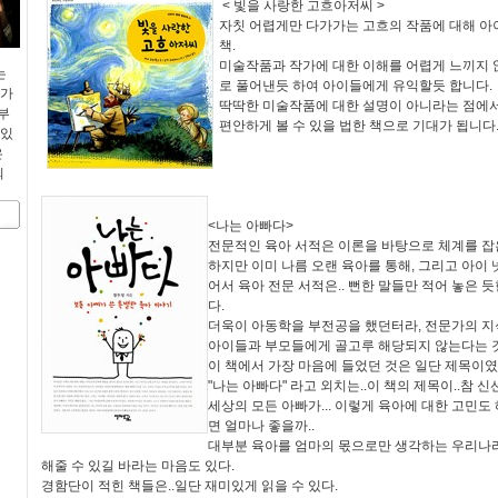
< 빛을 사랑한 고흐아저씨 >
자칫 어렵게만 다가가는 고흐의 작품에 대해 아
책.
미술작품과 작가에 대한 이해를 어렵게 느끼지 
는
로 풀어낸듯 하여 아이들에게 유익할듯 합니다.
 가
딱딱한 미술작품에 대한 설명이 아니라는 점에
부
편안하게 볼 수 있을 법한 책으로 기대가 됩니다
 있
은
뵈
<나는 아빠다>
전문적인 육아 서적은 이론을 바탕으로 체계를 잡은
하지만 이미 나름 오랜 육아를 통해, 그리고 아이 
어서 육아 전문 서적은.. 뻔한 말들만 적어 놓은 
다.
더욱이 아동학을 부전공을 했던터라, 전문가의 지식
아이들과 부모들에게 골고루 해당되지 않는다는 
이 책에서 가장 마음에 들었던 것은 일단 제목이였
"나는 아빠다" 라고 외치는..이 책의 제목이..참 신
세상의 모든 아빠가... 이렇게 육아에 대한 고민
면 얼마나 좋을까..
대부분 육아를 엄마의 몫으로만 생각하는 우리나라
해줄 수 있길 바라는 마음도 있다.
경함단이 적힌 책들은..일단 재미있게 읽을 수 있다.