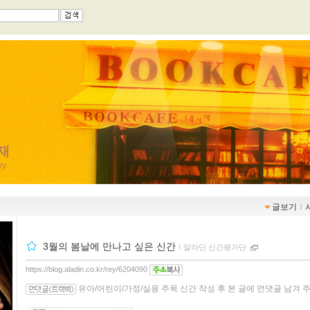
재
ey
글보기
ｌ
3월의 봄날에 만나고 싶은 신간
ｌ
알라딘 신간평가단
https://blog.aladin.co.kr/rey/6204090
유아/어린이/가정/실용 주목 신간 작성 후 본 글에 먼댓글 남겨 