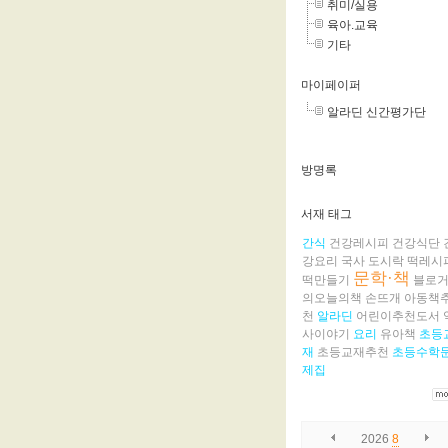
취미/실용
육아.교육
기타
마이페이퍼
알라딘 신간평가단
방명록
서재 태그
간식
건강레시피
건강식단
강요리
국사
도시락
떡레시
문학·책
떡만들기
블로
의오늘의책
손뜨개
아동책
천
알라딘
어린이추천도서
사이야기
요리
유아책
초등
재
초등교재추천
초등수학
제집
2026
8