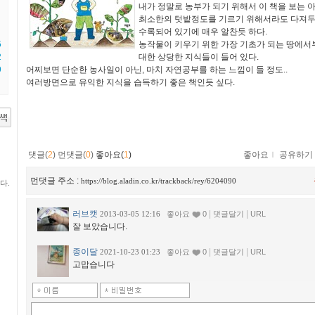
내가 정말로 농부가 되기 위해서 이 책을 보는 
최소한의 텃밭정도를 기르기 위해서라도 다져두면
수록되어 있기에 매우 알찬듯 하다.
5
농작물이 키우기 위한 가장 기초가 되는 땅에서
2
대한 상당한 지식들이 들어 있다.
9
어찌보면 단순한 농사일이 아닌, 마치 자연공부를 하는 느낌이 들 정도..
여러방면으로 유익한 지식을 습득하기 좋은 책인듯 싶다.
댓글(
2
)
먼댓글(
0
)
좋아요(
1
)
좋아요
ｌ
공유하기
먼댓글 주소 :
https://blog.aladin.co.kr/trackback/rey/6204090
다.
러브캣
|
|
2013-03-05 12:16
좋아요
0
댓글달기
URL
잘 보았습니다.
종이달
|
|
2021-10-23 01:23
좋아요
0
댓글달기
URL
고맙습니다