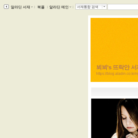
알라딘 서재
ｌ
북플
ｌ
알라딘 메인
ｌ
서재통합 검색
뵈뵈's 뜨락안 서
https://blog.aladin.co.kr/r