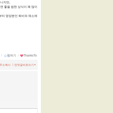
아니지만,
 좋을 법한 상식이 꽤 많이
부터 영양분인 퇴비와 채소에
ｌ
찜하기
ｌ
ThanksTo
ㅣ
주소복사
먼댓글바로쓰기