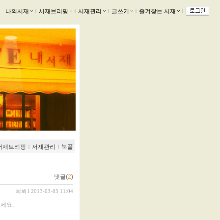
나의서재
ｌ
서재브리핑
ｌ
서재관리
ｌ
글쓰기
ｌ
즐겨찾는 서재
ｌ
서재브리핑
ｌ
서재관리
ｌ
북플
댓글(
2
)
뵈뵈
l 2013-03-05 11:04
주세요.