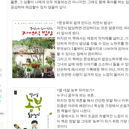
물론, 그 상황이 나에게 모두 적용되는건 아니지만..그래도 함께 육아를 하는 입
공감하며 체감할수 있지 않을까 싶다.
<문성희의 쉽게 만드는 자연식 밥상>
자연식 밥상하면 건강하다는 것은 알겠지만, 따
터 앞서게 된다.
하지만 이 책에서는 재료의 맛자체를 살리고..
단하게 자연식 밥상을 차릴 수 있는 노하우를 전
무엇보다 1월부터 12월까지로 나뉘어져 있어서
할 수 있다는 점에서 편리하다.
그리고 이 책에는 문성희님의 밥상노하우뿐 아니
그녀의 삶에 대한 이야기를 소소하니 들을 수 있
단순하게 레시피만 기록해둔 책이 아닌, 마치 
건
는 잔잔한 사랑이 담겨져 있는 느낌이 들어서 기
피
거
추
<열 네살 농부 되어보기>
역
누구나 꿈꾸게 되는 귀촌..
교
하지만 정작 귀촌을 해서 간단한 텃밭 하나 키우
문
요즘은 아파트 베란다나 옥상등 가정에서 손쉽게
한 책들이 많이 나온다.
그 중에서도 이 책이 조금은 차별적인 느낌이 드는
이 책은 정말 말 그대로 '농부'가 되기 위한 가
것이다.