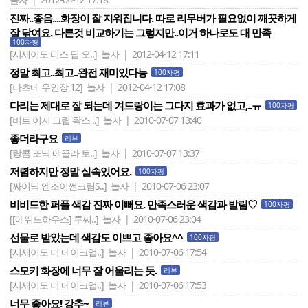
진짜..좋음....화장이 잘 지워집니다. 따로 리무버가 필요없이 깨끗하게
잘 닦여요. 다른것 비교하기는 그렇지만..이거 하나로도 대 만족
100자평
[시세이도 티스 딥 오..]
놀자 | 2012-04-12 17:11
정말 최고..최고..완전 재미있다능
100자평
[나츠메 우인장 12]
놀자 | 2012-04-12 17:08
다리는 제대로 잘 되는데 겨드랑이는 그다지 효과가 없고,..ㅠ
100자평
[비트 이지 그립 왁스 ..]
놀자 | 2010-07-07 13:40
좋더라구요
리뷰
[랑콤 또닉 에끌라 토..]
놀자 | 2010-07-07 13:37
저렴하지만 정말 실속있어요.
100자평
[싸이닉 엔조이썬크림S..]
놀자 | 2010-07-06 23:07
비비드한 퍼플 색감 진짜 이뻐요. 만족스러운 색감과 발림♡
100자평
[[에뛰드하우스] 루씨..]
놀자 | 2010-07-06 23:04
선물로 받았는데 색감도 이쁘고 좋아요^^
100자평
[시세이도 더 메이크업..]
놀자 | 2010-07-06 17:54
스모키 화장에 너무 잘 어울리는 듯.
리뷰
[시세이도 더 메이크업..]
놀자 | 2010-07-06 17:53
너무 좋아요! 강추~
리뷰